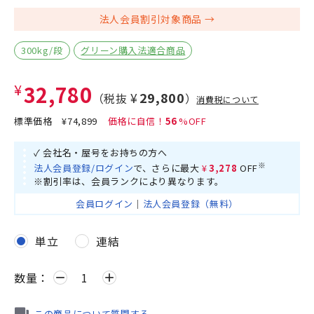
法人会員割引対象商品
300kg/段
グリーン購入法適合商品
¥32,780
¥29,800
（税抜
）
消費税について
標準価格
¥74,899
56
✓ 会社名・屋号をお持ちの方へ
※
法人会員登録/ログイン
で、さらに最大
¥3,278
OFF
※割引率は、会員ランクにより異なります。
会員ログイン
｜
法人会員登録（無料）
単立
連結
数量：
remove
add
この商品について質問する