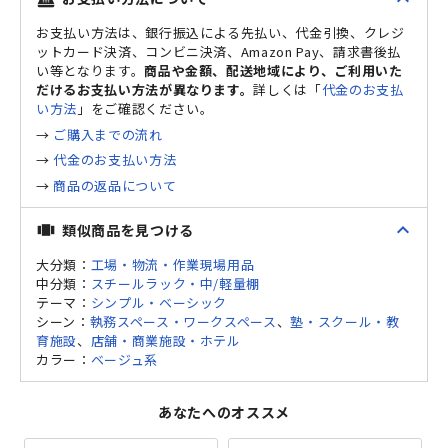
お支払い方法は、銀行振込による先払い、代金引換、クレジ
ットカード決済、コンビニ決済、Amazon Pay、請求書後払
い等となります。
商品や金額、配送地域により、ご利用いた
だけるお支払い方法が異なります。
詳しくは「
代金のお支払
い方法
」をご確認ください。
→
ご購入までの流れ
→
代金のお支払い方法
→
商品の返品について
expand_less
類似商品を見つける
view_carousel
大分類：
工場・物流・作業現場用品
中分類：
スチールラック・中/軽量棚
テーマ：
シンプル・ベーシック
シーン：
執務スペース・ワークスペース
、
塾・スクール・教
育施設
、
店舗・商業施設・ホテル
カラー：
ベージュ系
あなたへのオススメ