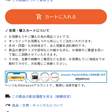
カートに入れる
add_shopping_cart
✓ 見積・購入カートについて
お見積もりやご購入の為の商品リストです。
オンラインでお見積もりから安心してご注文いただけます。
本州・四国・九州地域まで、法人宛基本送料無料です。
商品の適切サイズや部材などの細かな点も、お客様のご要望を伺い
丁寧にご説明させていただきます。
その他、在庫や納期のご確認なども含め、お見積もり/ご相談までは
無料ですので、お気軽にご依頼ください。
いつものAmazonアカウントで、簡単に決済可能です。
local_shipping
この商品の配送履歴を見る（納期目安）
redo
返品・交換・キャンセルについて