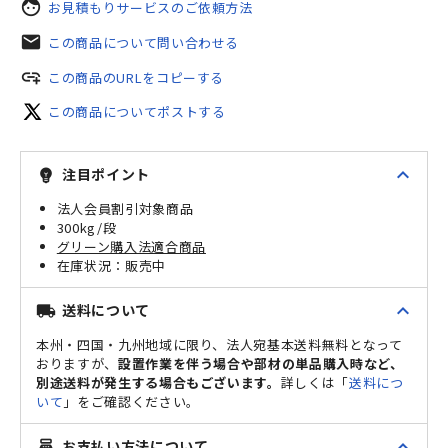
face
お見積もりサービスのご依頼方法
mail
この商品について問い合わせる
add_link
この商品のURLをコピーする
この商品についてポストする
expand_less
注目ポイント
emoji_objects
法人会員割引対象商品
300kg/段
グリーン購入法適合商品
販売中
expand_less
送料について
local_shipping
本州・四国・九州地域に限り、法人宛基本送料無料となって
おりますが、
設置作業を伴う場合や部材の単品購入時など、
別途送料が発生する場合もございます。
詳しくは「
送料につ
いて
」をご確認ください。
expand_less
お支払い方法について
point_of_sale