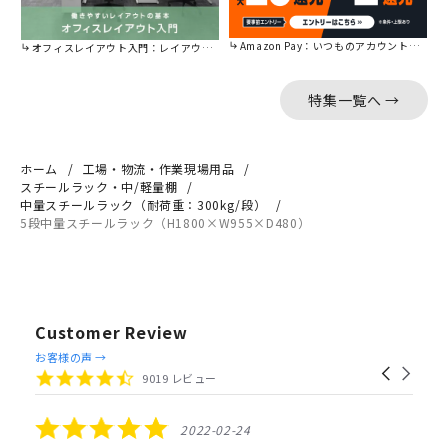
Amazon Pay：いつものアカウントで簡単に決済可能。
オフィスレイアウト入門：レイアウトの基本をご紹介。
特集一覧へ →
ホーム
工場・物流・作業現場用品
スチールラック・中/軽量棚
中量スチールラック（耐荷重：300kg/段）
5段中量スチールラック（H1800×W955×D480）
Customer Review
Reviews
お客様の声 →
Carousel
carousel
4.4
9019 レビュー
arrows
star
rating
5.0
2022-02-24
star