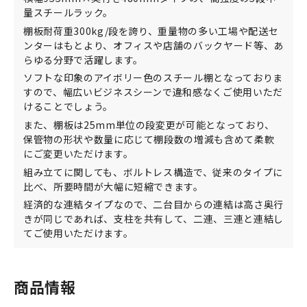
量スチールラック。
棚板耐荷重300kg/段を誇り、重量物の多い工場や配送セ
ンターはもとより、オフィスや店舗のバックヤード等、あ
らゆる分野で活躍します。
ソフトな印象のアイボリー色のスチール棚となっておりま
すので、幅広いビジネスシーンで違和感なくご使用いただ
けることでしょう。
また、棚板は25mm単位の段変更が可能となっており、
保管物の形状や数量に応じて棚段数の増減も含めて柔軟
にご変更いただけます。
組み立てに関しても、ボルトレス構造で、従来のタイプに
比べ、所要時間が大幅に短縮できます。
経済的な連結タイプなので、二台目からの連結は高さ奥行
きが同じであれば、支柱を共有して、二連、三連と連結し
てご使用いただけます。
商品情報