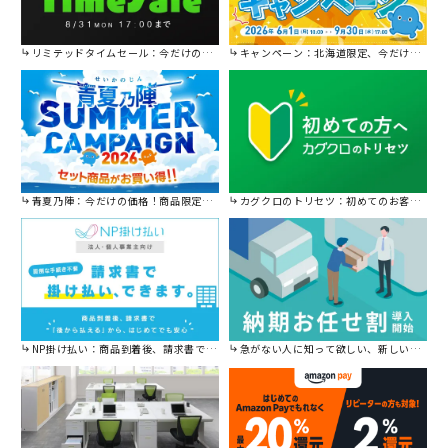
リミテッドタイムセール：今だけの限定セール。
キャンペーン：北海道限定、今だけ送料無料！
青夏乃陣：今だけの価格！商品限定セール開催中です。
カグクロのトリセツ：初めてのお客様はこちら。
NP掛け払い：商品到着後、請求書で後から払えます。
急がない人に知って欲しい、新しい割引を始めました。