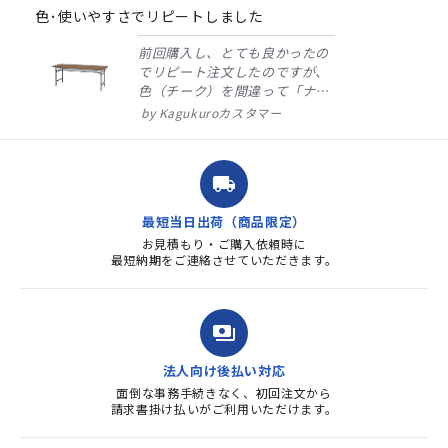
rating
色･使いやすさでリピートしました
前回購入し、とても良かったの
でリピート注文したのですが、
色（チーク）を間違って「ナチ
ュラル」としてしまいました。
Kagukuroカスタマー
注文確定時に気付き、変更メー
ルを送ると直ぐに対応ください
ました。商品到着も早く、品
local_shipping
質・使いやすさで満足していま
す。また、リピートするときは
最短当日出荷（商品限定）
よろしくお...
お見積もり・ご購入依頼時に
最短納期をご連絡させていただきます。
payments
法人向け後払い対応
面倒な事務手続きなく、初回注文から
請求書掛け払いがご利用いただけます。