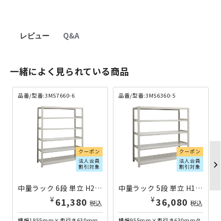
レビュー
Q&A
一緒によく見られている商品
品番/型番:3MS7660-6
品番/型番:3MS6360-5
クーポン
クーポン
法人会員
法人会員
chevron_righ
割引対象
割引対象
中量ラック 6段 単立 H2100×W1855×D630 3MS7660-6 | 613245
中量ラック 5段 単立 H1800×W955×D630 3MS6360-5 | 613203
¥
¥
61,380
36,080
税込
税込
横幅1855mm×奥行き630mm
横幅955mm×奥行き630mmタ