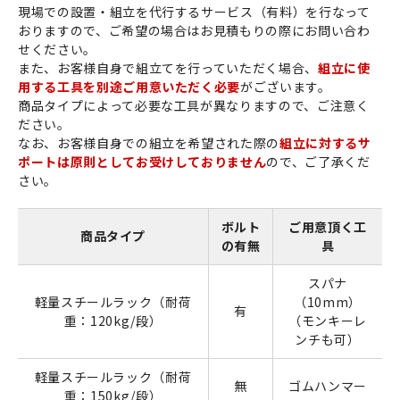
現場での設置・組立を代行するサービス（有料）を行なって
おりますので、ご希望の場合はお見積もりの際にお問い合わ
せください。
また、お客様自身で組立てを行っていただく場合、
組立に使
用する工具を別途ご用意いただく必要
がございます。
商品タイプによって必要な工具が異なりますので、ご注意く
ださい。
なお、お客様自身での組立を希望された際の
組立に対するサ
ポートは原則としてお受けしておりません
ので、ご了承くだ
さい。
ボルト
ご用意頂く工
商品タイプ
の有無
具
スパナ
軽量スチールラック（耐荷
（10mm）
有
重：120kg/段）
（モンキーレ
ンチも可）
軽量スチールラック（耐荷
無
ゴムハンマー
重：150kg/段）