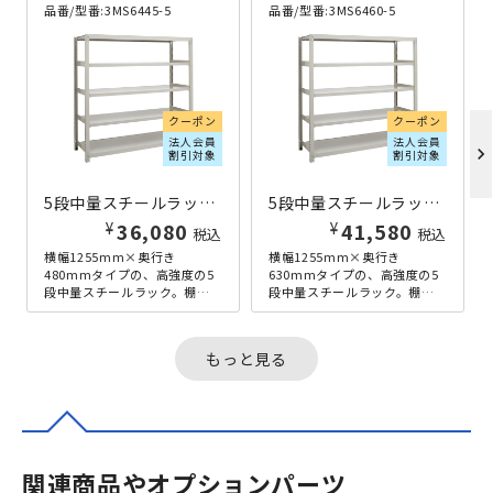
品番/型番:
3MS6445-5
品番/型番:
3MS6460-5
クーポン
クーポン
法人会員
法人会員
chevron_right
割引対象
割引対象
5段中量スチールラック H1800×W1255×D480 アイボリー
5段中量スチールラック 単立 H1800×W1255×D630 アイボリー
¥
¥
36,080
41,580
税込
税込
横幅1255mm×奥行き
横幅1255mm×奥行き
480mmタイプの、高強度の5
630mmタイプの、高強度の5
段中量スチールラック。棚板
段中量スチールラック。棚板
耐荷重300kg/段を誇り、重量
耐荷重300kg/段を誇り、重量
物の多い工場や配送センター
物の多い工場や配送センター
は...
は...
もっと見る
関連商品やオプションパーツ