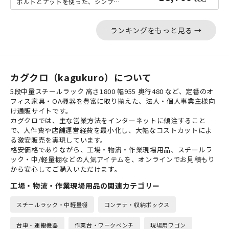
ボルトとナットを使った、シンプルな軽量ラック「NCシリーズ」の中間サイズのW15...
ランキングをもっと見る →
カグクロ（kagukuro）について
5段中量スチールラック 高さ1800 幅955 奥行480 など、定番のオ
フィス家具・OA機器を豊富に取り揃えた、法人・個人事業主様向
け通販サイトです。
カグクロでは、主な営業方法をインターネットに傾注すること
で、人件費や店舗運営経費を最小化し、大幅なコストカットによ
る激安販売を実現しています。
格安価格でありながら、工場・物流・作業現場用品、スチールラ
ック・中/軽量棚などの人気アイテムを、オンラインでお見積もり
から安心してご購入いただけます。
工場・物流・作業現場用品の関連カテゴリー
スチールラック・中軽量棚
コンテナ・収納ボックス
台車・運搬機器
作業台・ワークベンチ
現場用ワゴン