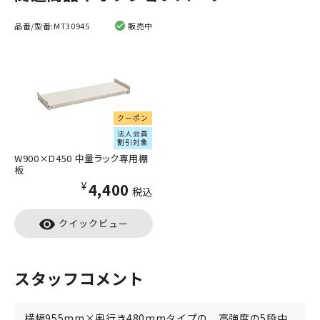
品番/型番:
MT30945
販売中
クーポン
法人会員
割引対象
W900×D450 中量ラック専用棚
板
¥4,400
税込
visibility
クイックビュー
スタッフコメント
横幅955mm×奥行き480mmタイプの、高強度の5段中