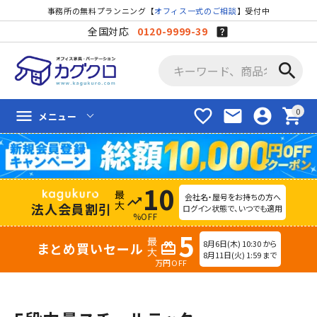
事務所の無料プランニング【
オフィス一式のご相談
】受付中
全国対応
0120-9999-39
search
favorite_border
mail
account_circle
shopping_cart
menu
メニュー
10
会社名・屋号をお持ちの方へ
trending_up
法人会員割引
ログイン状態で、いつでも適用
%OFF
5
8月6日(木) 10:30 から
まとめ買いセール
redeem
8月11日(火) 1:59 まで
万円OFF