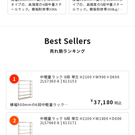
タイプの、高強度の6段中量スチ
イプの、高強度の5段中量スチー
ールラック。棚板耐荷重300kg/
ルラック。棚板耐荷重300kg/段
段を誇り、重量物の多い工場や
を誇り、重量物の多い工場や配
配送センターは...
送センターはも...
Best Sellers
売れ筋ランキング
中軽量ラック 6段 単立 H2100×W900×D600
2LS7360-6 | 613153
¥
37,180
税込
横幅900mmの6段中軽量ラックの、奥行きたっぷりな600mmタイプ。ボルトレス...
中軽量ラック 6段 単立 H2100×W1800×D600
2LS7660-6 | 613171