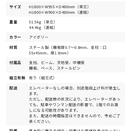
サイズ
H1800×W955×D480mm（単立）
H1800×W900×D480mm（連結）
重量
51.5kg（単立）
44.4kg（連結）
カラー
アイボリー
材質
スチール製（棚板厚0.7～0.8mm、支柱：口
55x45mm、厚1.8mm）
付属品
支柱、ビーム、天地受、中棚受
棚板、ベース、スチールピン
組立有無
有り（組立式）
配送
エレベーターなしの場合、別途階段上げ料が発生し
ます。
ただし、配送時の状況により、エレベーターがあっ
ても、駐車やワンマン配送の影響で、1階でのお渡
しになる可能性があります。
また、配送の時間指定はできませんので、予めご了
承ください。
設置
基本的に商品の組立・設置はお客様自身で行ってい