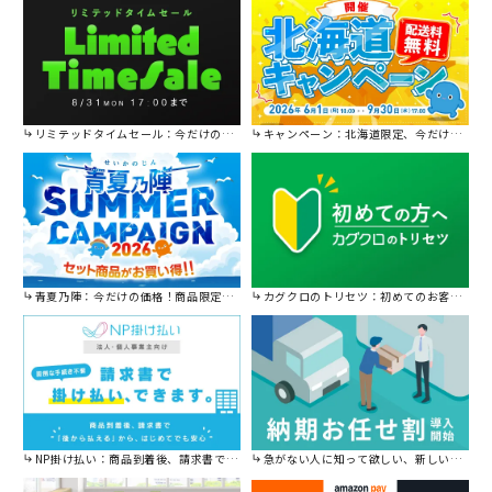
リミテッドタイムセール：今だけの限定セール。
キャンペーン：北海道限定、今だけ送料無料！
青夏乃陣：今だけの価格！商品限定セール開催中です。
カグクロのトリセツ：初めてのお客様はこちら。
NP掛け払い：商品到着後、請求書で後から払えます。
急がない人に知って欲しい、新しい割引を始めました。