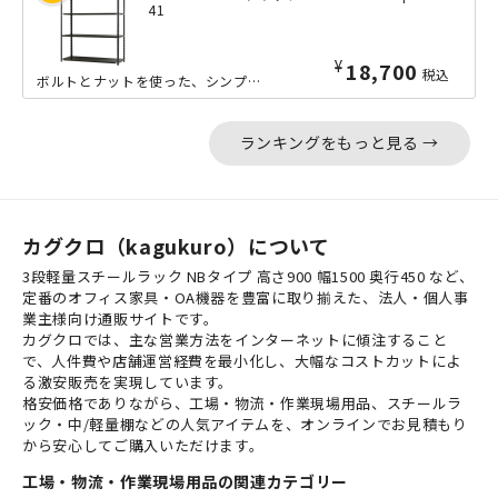
41
¥
18,700
税込
ボルトとナットを使った、シンプルな軽量ラック「NCシリーズ」の中間サイズのW15...
ランキングをもっと見る →
カグクロ（kagukuro）について
3段軽量スチールラック NBタイプ 高さ900 幅1500 奥行450 など、
定番のオフィス家具・OA機器を豊富に取り揃えた、法人・個人事
業主様向け通販サイトです。
カグクロでは、主な営業方法をインターネットに傾注すること
で、人件費や店舗運営経費を最小化し、大幅なコストカットによ
る激安販売を実現しています。
格安価格でありながら、工場・物流・作業現場用品、スチールラ
ック・中/軽量棚などの人気アイテムを、オンラインでお見積もり
から安心してご購入いただけます。
工場・物流・作業現場用品の関連カテゴリー