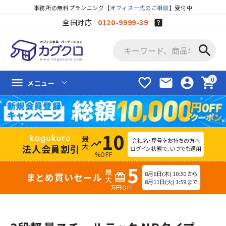
事務所の無料プランニング【
オフィス一式のご相談
】受付中
全国対応
0120-9999-39
search
favorite_border
mail
account_circle
shopping_cart
menu
メニュー
10
会社名・屋号をお持ちの方へ
trending_up
法人会員割引
ログイン状態で、いつでも適用
%OFF
5
8月6日(木) 10:30 から
まとめ買いセール
redeem
8月11日(火) 1:59 まで
万円OFF