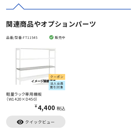
関連商品やオプションパーツ
品番/型番:
FT11545
販売中
クーポン
法人会員
割引対象
軽量ラック専用棚板
（W1420×D450）
¥4,400
税込
visibility
クイックビュー