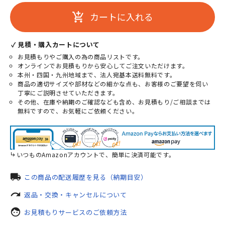
カートに入れる
add_shopping_cart
✓ 見積・購入カートについて
お見積もりやご購入の為の商品リストです。
オンラインでお見積もりから安心してご注文いただけます。
本州・四国・九州地域まで、法人宛基本送料無料です。
商品の適切サイズや部材などの細かな点も、お客様のご要望を伺い
丁寧にご説明させていただきます。
その他、在庫や納期のご確認なども含め、お見積もり/ご相談までは
無料ですので、お気軽にご依頼ください。
いつものAmazonアカウントで、簡単に決済可能です。
local_shipping
この商品の配送履歴を見る（納期目安）
redo
返品・交換・キャンセルについて
face
お見積もりサービスのご依頼方法