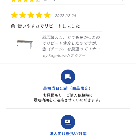
arrows
star
rating
5.0
2022-02-24
star
rating
色･使いやすさでリピートしました
前回購入し、とても良かったの
でリピート注文したのですが、
色（チーク）を間違って「ナチ
ュラル」としてしまいました。
Kagukuroカスタマー
注文確定時に気付き、変更メー
ルを送ると直ぐに対応ください
ました。商品到着も早く、品
local_shipping
質・使いやすさで満足していま
す。また、リピートするときは
最短当日出荷（商品限定）
よろしくお...
お見積もり・ご購入依頼時に
最短納期をご連絡させていただきます。
payments
法人向け後払い対応