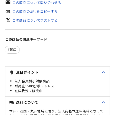
mail
この商品について問い合わせる
add_link
この商品のURLをコピーする
この商品についてポストする
この商品の関連キーワード
国産
expand_less
注目ポイント
emoji_objects
法人会員割引対象商品
耐荷重150kg/ボルトレス
販売中
expand_less
送料について
local_shipping
本州・四国・九州地域に限り、法人宛基本送料無料となって