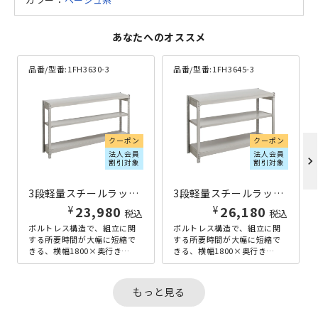
あなたへのオススメ
品番/型番:
1FH3630-3
品番/型番:
1FH3645-3
クーポン
クーポン
法人会員
法人会員
chevron_right
割引対象
割引対象
3段軽量スチールラック NBタイプ H900×W1800×D300 アイボリー
3段軽量スチールラック NBタイプ H900×W1800×D450 アイボリー
¥
¥
23,980
26,180
税込
税込
ボルトレス構造で、組立に関
ボルトレス構造で、組立に関
する所要時間が大幅に短縮で
する所要時間が大幅に短縮で
きる、横幅1800×奥行き
きる、横幅1800×奥行き
300mmの3段軽量ラックで
450mmの3段軽量ラックで
す。軽量型ながら、耐荷重
す。軽量型ながら、耐荷重
150kg...
150kg...
もっと見る