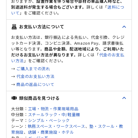
おりますが、
設置作業を伴う場合や部材の単品購入時など、
別途送料が発生する場合もございます。
詳しくは「
送料につ
いて
」をご確認ください。
expand_less
お支払い方法について
point_of_sale
お支払い方法は、銀行振込による先払い、代金引換、クレジ
ットカード決済、コンビニ決済、Amazon Pay、請求書後払
い等となります。
商品や金額、配送地域により、ご利用いた
だけるお支払い方法が異なります。
詳しくは「
代金のお支払
い方法
」をご確認ください。
→
ご購入までの流れ
→
代金のお支払い方法
→
商品の返品について
expand_less
類似商品を見つける
view_carousel
大分類：
工場・物流・作業現場用品
中分類：
スチールラック・中/軽量棚
テーマ：
シンプル・ベーシック
シーン：
執務スペース・ワークスペース
、
塾・スクール・教
育施設
、
店舗・商業施設・ホテル
カラー：
ベージュ系