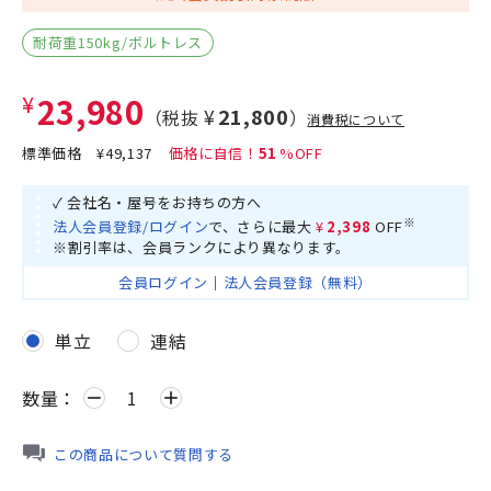
耐荷重150kg/ボルトレス
¥23,980
¥21,800
（税抜
）
消費税について
標準価格
¥49,137
51
✓ 会社名・屋号をお持ちの方へ
※
法人会員登録/ログイン
で、さらに最大
¥2,398
OFF
※割引率は、会員ランクにより異なります。
会員ログイン
｜
法人会員登録（無料）
単立
連結
数量：
remove
add
この商品について質問する