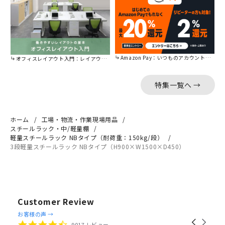
Amazon Pay：いつものアカウントで簡単に決済可能。
オフィスレイアウト入門：レイアウトの基本をご紹介。
特集一覧へ →
ホーム
工場・物流・作業現場用品
スチールラック・中/軽量棚
軽量スチールラック NBタイプ（耐荷重：150kg/段）
3段軽量スチールラック NBタイプ（H900×W1500×D450）
Customer Review
Reviews
お客様の声 →
Carousel
carousel
4.4
9017 レビュー