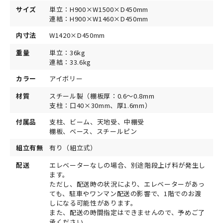
サイズ
単立：H900×W1500×D450mm
連結：H900×W1460×D450mm
内寸法
W1420×D450mm
重量
単立：36kg
連結：33.6kg
カラー
アイボリー
材質
スチール製（棚板厚：0.6～0.8mm
支柱：口40×30mm、厚1.6mm）
付属品
支柱、ビーム、天地受、中棚受
棚板、ベース、スチールピン
組立有無
有り（組立式）
配送
エレベーターなしの場合、別途階段上げ料が発生し
ます。
ただし、配送時の状況により、エレベーターがあっ
ても、駐車やワンマン配送の影響で、1階でのお渡
しになる可能性があります。
また、配送の時間指定はできませんので、予めご了
承ください。