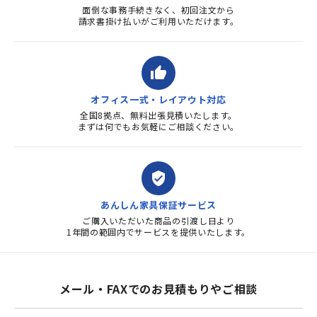
面倒な事務手続きなく、初回注文から
請求書掛け払いがご利用いただけます。
thumb_up
オフィス一式・レイアウト対応
全国8拠点、無料出張見積いたします。
まずは何でもお気軽にご相談ください。
verified_user
あんしん家具保証サービス
ご購入いただいた商品の引渡し日より
1年間の範囲内でサービスを提供いたします。
メール・FAXでのお見積もりやご相談