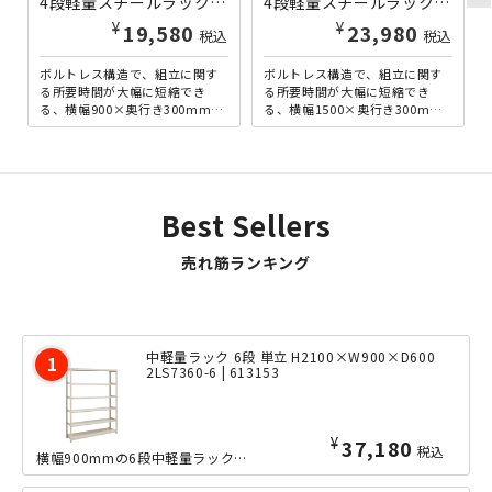
4段軽量スチールラック NBタイプ H1200×W900×D300 単立 1FH4330-4 | 613325
4段軽量スチールラック NBタイプ H1200×W1500×D300 単立 1FH4530-4 | 613337
¥
¥
19,580
23,980
税込
税込
ボルトレス構造で、組立に関す
ボルトレス構造で、組立に関す
る所要時間が大幅に短縮でき
る所要時間が大幅に短縮でき
る、横幅900×奥行き300mmの
る、横幅1500×奥行き300mm
4段軽量ラックです。軽量型なが
の4段軽量ラックです。軽量型な
ら、耐荷重150kgを...
がら、耐荷重150kg...
Best Sellers
売れ筋ランキング
中軽量ラック 6段 単立 H2100×W900×D600
2LS7360-6 | 613153
¥
37,180
税込
横幅900mmの6段中軽量ラックの、奥行きたっぷりな600mmタイプ。ボルトレス...