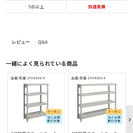
5台以上
別途見積
レビュー
Q&A
一緒によく見られている商品
品番/型番:1FH4330-4
品番/型番:1FH4530-4
クーポン
クーポン
法人会員
法人会員
chevron_righ
割引対象
割引対象