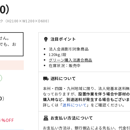
0）
（H2100×W1200×D600）
せん。
注目ポイント
emoji_objects
でも、お
法人会員割引対象商品
120kg/段
グリーン購入法適合商品
販売中
送料について
local_shipping
本州・四国・九州地域に限り、法人宛基本送料
なっておりますが、
設置作業を伴う場合や部材
0
）
購入時など、別途送料が発生する場合もございま
詳しくは「
送料について
」をご確認ください。
お支払い方法について
point_of_sale
5
お支払い方法は、銀行振込による先払い、代金