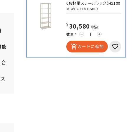
6段軽量スチールラック（H2100
×W1200×D600）
¥30,580
税込
棚
数量：
remove
add
可能
add_shopping_cart
カートに追加
も合
置ス