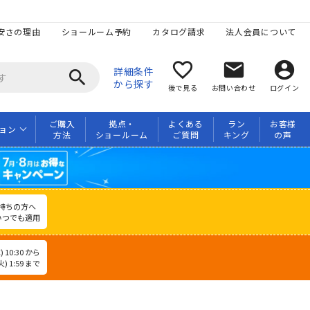
安さの理由
ショールーム予約
カタログ請求
法人会員について
favorite_border
mail
account_circle
詳細条件
search
から探す
後で見る
お問い合わせ
ログイン
ご購入
拠点・
よくある
ラン
お客様
ョン
方法
ショールーム
ご質問
キング
の声
持ちの方へ
いつでも適用
 10:30 から
) 1:59 まで