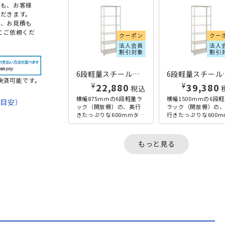
点も、お客様
だきます。
め、お見積も
にご依頼くだ
クーポン
クー
法人会員
法人
割引対象
割引
6段軽量スチールラック H2100×W875×D600 アイボリー
6段軽量スチールラック
決済可能です。
¥
¥
22,880
39,380
税込
横幅875mmの6段軽量ラ
横幅1500mmの6段
期目安）
ック（開放棚）の、奥行
ラック（開放棚）の
きたっぷりな600mmタイ
行きたっぷりな600m
て
プです。低価格帯ながら
イプです。低価格帯な
120kgの棚板耐荷重を実
ら120kgの棚板耐荷
法
現しており、オフィ...
実現しており、オフ...
もっと見る