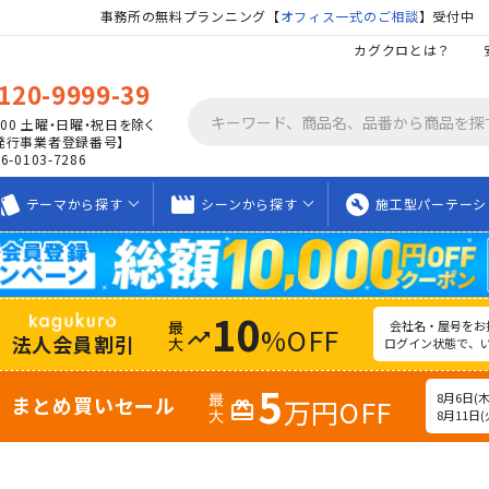
事務所の無料プランニング【
オフィス一式のご相談
】受付中
カグクロとは？
120-9999-39
00
土曜・日曜・祝日を除く
発行事業者登録番号】
06-0103-7286
tyle
movie_creation
build_circle
テーマから
探す
シーンから
探す
施工型
パーテーシ
10
会社名・屋号をお
%OFF
trending_up
法人会員割引
ログイン状態で、
5
8月6日(木)
まとめ買いセール
万円OFF
redeem
8月11日(火