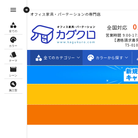
arrow_circle_right
menu
オフィス家具・パーテーションの専門店
category
0
全国対応
全ての
営業時間 9:00-17:
palette
【適格請求書
T5-01
カラー
style
category
palette
s
全ての
カテゴリー
カラーから
探す
テーマ
movie_creation
シーン
build_circle
施工型