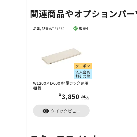
関連商品やオプションパー
品番/型番:
AT81260
販売中
クーポン
法人会員
割引対象
W1200×D600 軽量ラック専用
棚板
¥3,850
税込
visibility
クイックビュー