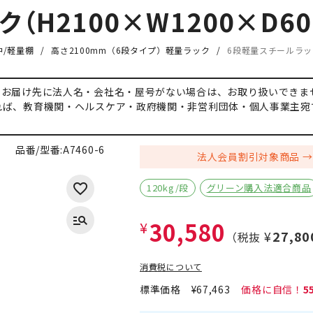
H2100×W1200×D60
/軽量棚
高さ2100mm（6段タイプ）軽量ラック
6段軽量スチールラック
、お届け先に法人名・会社名・屋号がない場合は、お取り扱いできま
れば、教育機関・ヘルスケア・政府機関・非営利団体・個人事業主宛
品番/型番:
A7460-6
法人会員割引対象商品
120kg/段
グリーン購入法適合商品
30,580
¥
¥27,80
（税抜
消費税について
標準価格
¥67,463
5