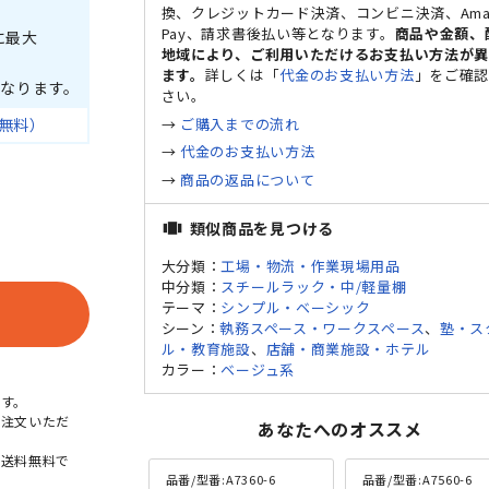
換、クレジットカード決済、コンビニ決済、Ama
Pay、請求書後払い等となります。
商品や金額、
に最大
地域により、ご利用いただけるお支払い方法が
ます。
詳しくは「
代金のお支払い方法
」をご確
なります。
さい。
→
ご購入までの流れ
無料）
→
代金のお支払い方法
→
商品の返品について
類似商品を見つける
view_carousel
大分類：
工場・物流・作業現場用品
中分類：
スチールラック・中/軽量棚
テーマ：
シンプル・ベーシック
シーン：
執務スペース・ワークスペース
、
塾・ス
ル・教育施設
、
店舗・商業施設・ホテル
カラー：
ベージュ系
す。
ご注文いただ
あなたへのオススメ
本送料無料で
品番/型番:
A7360-6
品番/型番:
A7560-6