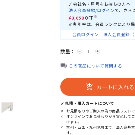
✓ 会社名・屋号をお持ちの方へ
法人会員登録/ログイン
で、さら
※
¥3,058
OFF
※割引率は、会員ランクにより異
会員ログイン
｜
法人会員登録（
数量：
remove
add
この商品について質問する
カートに入れる
add_shopping_cart
。
✓ 見積・購入カートについて
お見積もりやご購入の為の商品リストで
オンラインでお見積もりから安心して
けます。
本州・四国・九州地域まで、法人宛基
す。