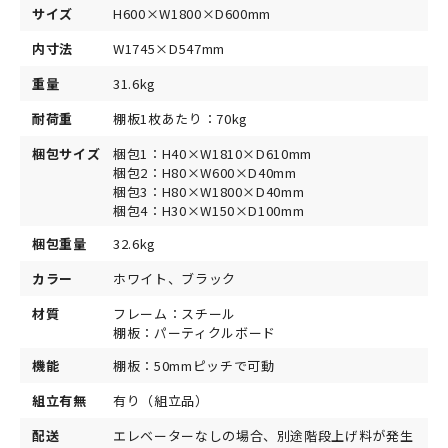
サイズ
H600×W1800×D600mm
内寸法
W1745×D547mm
重量
31.6kg
耐荷重
棚板1枚あたり：70kg
梱包サイズ
梱包1：H40×W1810×D610mm
梱包2：H80×W600×D40mm
梱包3：H80×W1800×D40mm
梱包4：H30×W150×D100mm
梱包重量
32.6kg
カラー
ホワイト、ブラック
材質
フレーム：スチール
棚板：パーティクルボード
機能
棚板：50mmピッチで可動
組立有無
有り（組立品）
配送
エレベーターなしの場合、別途階段上げ料が発生