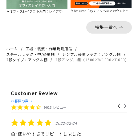
Amazon Pay：いつものアカウントで簡単に決済可能。
オフィスレイアウト入門：レイアウトの基本をご紹介。
特集一覧へ →
ホーム
工場・物流・作業現場用品
スチールラック・中/軽量棚
シンプル軽量ラック：アングル棚
2段タイプ：アングル棚
2段アングル棚（H600×W1800×D600）
Customer Review
Reviews
お客様の声 →
Carousel
carousel
4.4
9013 レビュー
arrows
star
rating
5.0
2022-02-24
star
rating
色･使いやすさでリピートしました