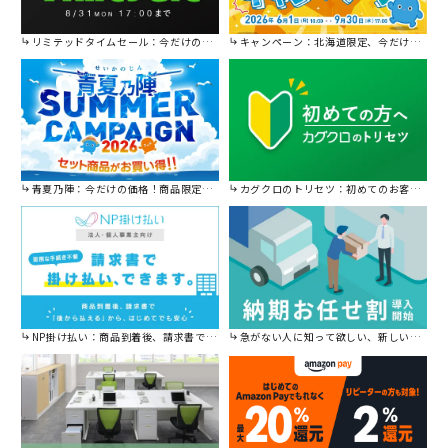
リミテッドタイムセール：今だけの限定セール。
キャンペーン：北海道限定、今だけ送料無料！
青夏乃陣：今だけの価格！商品限定セール開催中です。
カグクロのトリセツ：初めてのお客様はこちら。
NP掛け払い：商品到着後、請求書で後から払えます。
急がない人に知って欲しい、新しい割引を始めました。