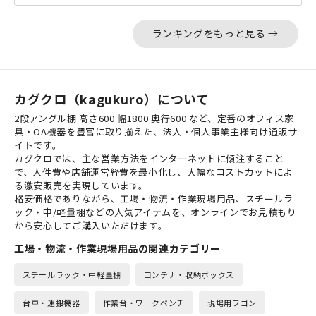
ランキングをもっと見る →
カグクロ（kagukuro）について
2段アングル棚 高さ600 幅1800 奥行600 など、定番のオフィス家
具・OA機器を豊富に取り揃えた、法人・個人事業主様向け通販サ
イトです。
カグクロでは、主な営業方法をインターネットに傾注すること
で、人件費や店舗運営経費を最小化し、大幅なコストカットによ
る激安販売を実現しています。
格安価格でありながら、工場・物流・作業現場用品、スチールラ
ック・中/軽量棚などの人気アイテムを、オンラインでお見積もり
から安心してご購入いただけます。
工場・物流・作業現場用品の関連カテゴリー
スチールラック・中軽量棚
コンテナ・収納ボックス
台車・運搬機器
作業台・ワークベンチ
現場用ワゴン