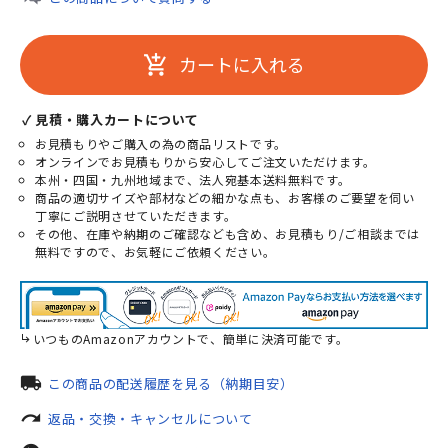
カートに入れる
add_shopping_cart
✓ 見積・購入カートについて
お見積もりやご購入の為の商品リストです。
オンラインでお見積もりから安心してご注文いただけます。
本州・四国・九州地域まで、法人宛基本送料無料です。
商品の適切サイズや部材などの細かな点も、お客様のご要望を伺い
丁寧にご説明させていただきます。
その他、在庫や納期のご確認なども含め、お見積もり/ご相談までは
無料ですので、お気軽にご依頼ください。
いつものAmazonアカウントで、簡単に決済可能です。
local_shipping
この商品の配送履歴を見る（納期目安）
redo
返品・交換・キャンセルについて