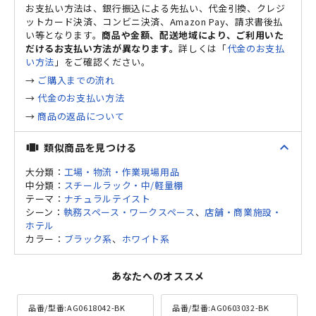
お支払い方法は、銀行振込による先払い、代金引換、クレジ
ットカード決済、コンビニ決済、Amazon Pay、請求書後払
い等となります。
商品や金額、配送地域により、ご利用いた
だけるお支払い方法が異なります。
詳しくは「
代金のお支払
い方法
」をご確認ください。
→
ご購入までの流れ
→
代金のお支払い方法
→
商品の返品について
expand_less
類似商品を見つける
view_carousel
大分類：
工場・物流・作業現場用品
中分類：
スチールラック・中/軽量棚
テーマ：
ナチュラルテイスト
シーン：
執務スペース・ワークスペース
、
店舗・商業施設・
ホテル
カラー：
ブラック系
、
ホワイト系
あなたへのオススメ
品番/型番:
AG0618042-BK
品番/型番:
AG0603032-BK