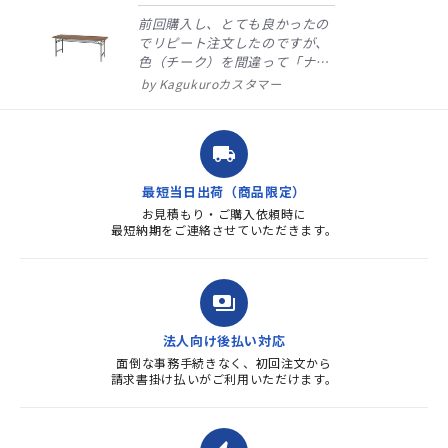
前回購入し、とても良かったの
でリピート注文したのですが、
色（チーク）を間違って「ナチ
ュラル」としてしまいました。
Kagukuroカスタマー
注文確定時に気付き、変更メー
ルを送ると直ぐに対応ください
ました。商品到着も早く、品
local_shipping
質・使いやすさで満足していま
す。また、リピートするときは
最短当日出荷（商品限定）
よろしくお...
お見積もり・ご購入依頼時に
最短納期をご連絡させていただきます。
payments
法人向け後払い対応
面倒な事務手続きなく、初回注文から
請求書掛け払いがご利用いただけます。