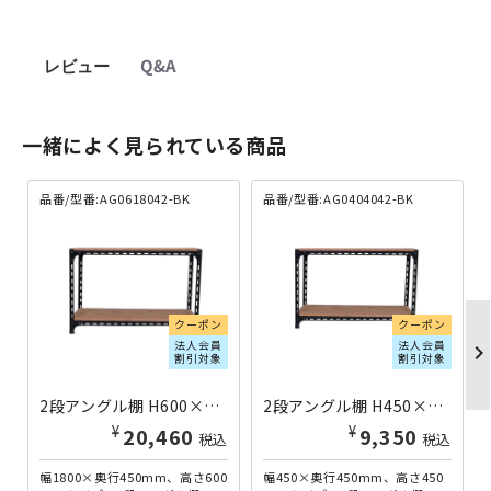
レビュー
Q&A
一緒によく見られている商品
品番/型番:AG0618042-BK
品番/型番:AG0404042-BK
クーポン
クーポン
法人会員
法人会員
chevron_righ
割引対象
割引対象
2段アングル棚 H600×W1800×D450 ブラック AG0618042-BK | 221262
2段アングル棚 H450×W450×D450 ブラック AG0404042-BK | 221002
¥
¥
20,460
9,350
税込
税込
幅1800×奥行450mm、高さ600
幅450×奥行450mm、高さ450