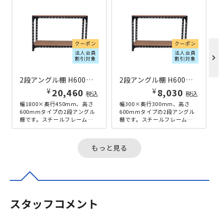
クーポン
クーポン
法人会員
法人会員
chevron_right
割引対象
割引対象
2段アングル棚 H600×W1800×D450 ブラック
2段アングル棚 H600×W300×D300 ブラック
¥
¥
20,460
8,030
税込
税込
幅1800×奥行450mm、高さ
幅300×奥行300mm、高さ
600mmタイプの2段アングル
600mmタイプの2段アングル
棚です。スチールフレームと
棚です。スチールフレームと
パーティクルボードを組み合
パーティクルボードを組み合
わせた、アンティーク感の
わせた、アンティーク感のあ
あ...
る...
もっと見る
スタッフコメント