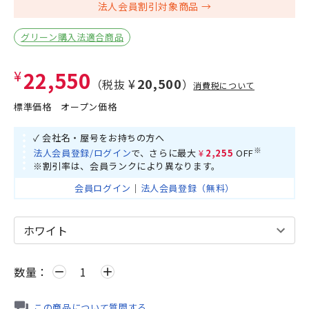
法人会員割引対象商品
グリーン購入法適合商品
¥22,550
¥20,500
（税抜
）
消費税について
標準価格
オープン価格
✓ 会社名・屋号をお持ちの方へ
※
法人会員登録/ログイン
で、さらに最大
¥2,255
OFF
※割引率は、会員ランクにより異なります。
会員ログイン
｜
法人会員登録（無料）
数量：
remove
add
この商品について質問する