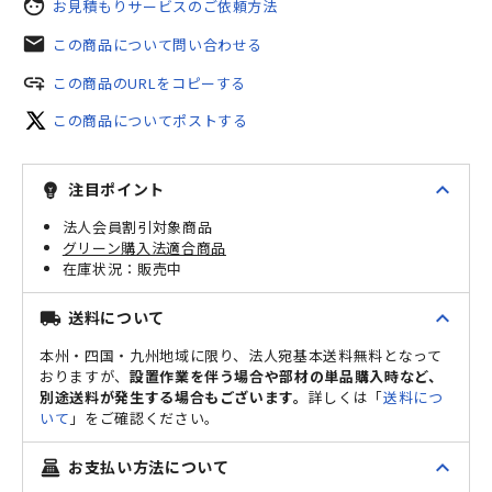
face
お見積もりサービスのご依頼方法
mail
この商品について問い合わせる
add_link
この商品のURLをコピーする
この商品についてポストする
expand_less
注目ポイント
emoji_objects
法人会員割引対象商品
グリーン購入法適合商品
販売中
expand_less
送料について
local_shipping
本州・四国・九州地域に限り、法人宛基本送料無料となって
おりますが、
設置作業を伴う場合や部材の単品購入時など、
別途送料が発生する場合もございます。
詳しくは「
送料につ
いて
」をご確認ください。
expand_less
お支払い方法について
point_of_sale