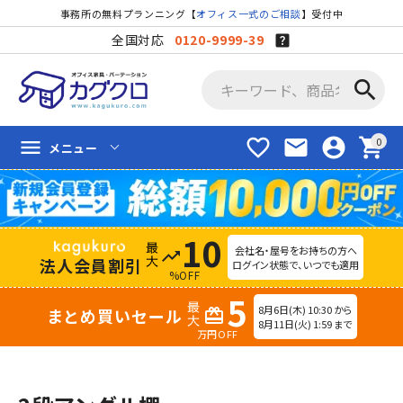
事務所の無料プランニング【
オフィス一式のご相談
】受付中
全国対応
0120-9999-39
search
favorite_border
mail
account_circle
shopping_cart
menu
メニュー
10
会社名・屋号をお持ちの方へ
trending_up
法人会員割引
ログイン状態で、いつでも適用
%OFF
5
8月6日(木) 10:30 から
まとめ買いセール
redeem
8月11日(火) 1:59 まで
万円OFF