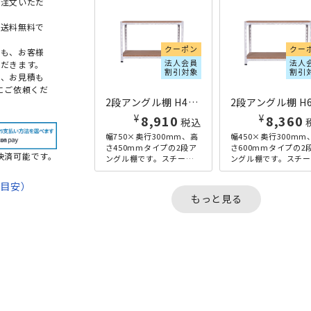
ご注文いただ
本送料無料で
クーポン
クー
点も、お客様
法人会員
法人
だきます。
割引対象
割引
め、お見積も
にご依頼くだ
2段アングル棚 H450×W750×D300 ホワイト
¥
¥
8,910
8,360
税込
幅750×奥行300mm、高
幅450×奥行300mm
さ450mmタイプの2段ア
さ600mmタイプの2
決済可能です。
ングル棚です。スチール
ングル棚です。スチー
フレームとパーティクル
フレームとパーティ
ボードを組み合わせた、
ボードを組み合わせ
期目安）
アンティーク感のある...
アンティーク感のある.
もっと見る
て
法