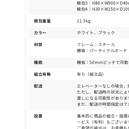
梱包3：H80×W900×D4
梱包4：H30×W150×D1
梱包重量
11.3kg
カラー
ホワイト、ブラック
材質
フレーム：スチール
棚板：パーティクルボード
機能
棚板：50mmピッチで可動
組立有無
有り（組立品）
配送
エレベーターなしの場合、
ただし、配送時の状況によ
渡しになる可能性がありま
また、配送の時間指定はで
設置
基本的に商品の組立・設置
ービス（有料）もございま
ご希望の場合は、お見積も