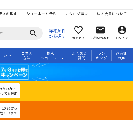
安さの理由
ショールーム予約
カタログ請求
法人会員について
favorite_border
mail
account_circle
詳細条件
search
から探す
後で見る
お問い合わせ
ログイン
ご購入
拠点・
よくある
ラン
お客様
ョン
方法
ショールーム
ご質問
キング
の声
持ちの方へ
いつでも適用
 10:30 から
) 1:59 まで