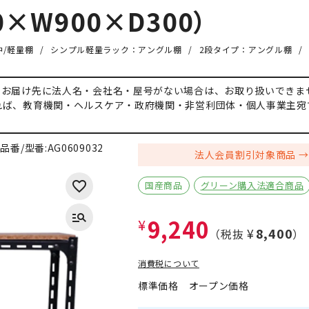
×W900×D300）
/軽量棚
シンプル軽量ラック：アングル棚
2段タイプ：アングル棚
、お届け先に法人名・会社名・屋号がない場合は、お取り扱いできま
れば、教育機関・ヘルスケア・政府機関・非営利団体・個人事業主宛
品番/型番:
AG0609032
法人会員割引対象商品
国産商品
グリーン購入法適合商品
9,240
¥
¥8,400
（税抜
）
消費税について
標準価格
オープン価格