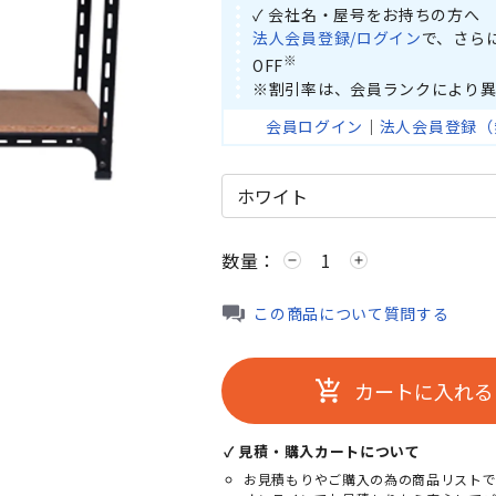
✓ 会社名・屋号をお持ちの方へ
法人会員登録/ログイン
で、さら
※
OFF
※割引率は、会員ランクにより異
会員ログイン
｜
法人会員登録（
数量：
remove
add
この商品について質問する
。
カートに入れる
add_shopping_cart
✓ 見積・購入カートについて
お見積もりやご購入の為の商品リストで