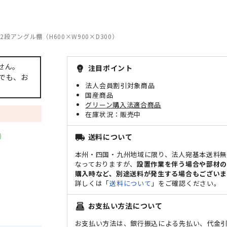
2段アングル棚（H600×W900×D300）
せん。
注目ポイント
emoji_objects
でも、お
法人会員割引対象商品
国産商品
グリーン購入法適合商品
販売中
送料について
local_shipping
本州・四国・九州地域に限り、法人宛基本送料
なっておりますが、
設置作業を伴う場合や部材
購入時など、別途送料が発生する場合もございま
詳しくは「
送料について
」をご確認ください。
お支払い方法について
point_of_sale
お支払い方法は、銀行振込による先払い、代金