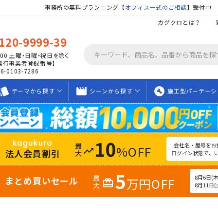
事務所の無料プランニング【
オフィス一式のご相談
】受付中
カグクロとは？
120-9999-39
00
土曜・日曜・祝日を除く
発行事業者登録番号】
06-0103-7286
tyle
movie_creation
build_circle
テーマから
探す
シーンから
探す
施工型
パーテーシ
10
会社名・屋号をお
%OFF
trending_up
法人会員割引
ログイン状態で、
5
8月6日(木)
まとめ買いセール
万円OFF
redeem
8月11日(火