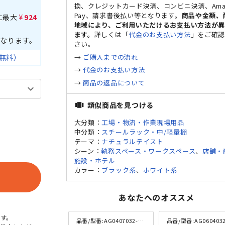
換、クレジットカード決済、コンビニ決済、Ama
Pay、請求書後払い等となります。
商品や金額、
に最大
¥924
地域により、ご利用いただけるお支払い方法が
ます。
詳しくは「
代金のお支払い方法
」をご確
なります。
さい。
→
ご購入までの流れ
無料）
→
代金のお支払い方法
→
商品の返品について
類似商品を見つける
view_carousel
大分類：
工場・物流・作業現場用品
中分類：
スチールラック・中/軽量棚
テーマ：
ナチュラルテイスト
シーン：
執務スペース・ワークスペース
、
店舗・
施設・ホテル
カラー：
ブラック系
、
ホワイト系
あなたへのオススメ
す。
品番/型番:
AG0407032-WH
品番/型番:
AG0604032-