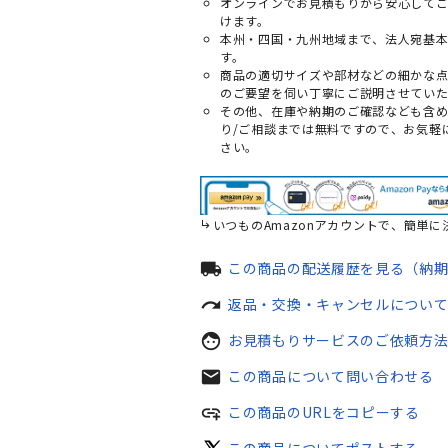
オンラインでお見積もりから安心して
けます。
本州・四国・九州地域まで、法人宛基
す。
商品の適切サイズや部材などの細かな
のご要望を伺い丁寧にご説明させていた
その他、在庫や納期のご確認なども含
り/ご相談までは無料ですので、お気軽
さい。
いつものAmazonアカウントで、簡単に
local_shipping
この商品の配送履歴を見る（納
redo
返品・交換・キャンセルについ
face
お見積もりサービスのご依頼方
mail
この商品について問い合わせる
add_link
この商品のURLをコピーする
この商品についてポストする