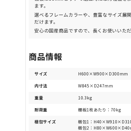
ます。
選べるフレームカラーや、豊富なサイズ展
だけます。
安心の国産商品ですので、長くお使いいた
商品情報
サイズ
H600×W900×D300mm
内寸法
W845×D247mm
重量
10.3kg
耐荷重
棚板1枚あたり：70kg
梱包サイズ
梱包1：H40×W910×D3
梱包2：H80×W600×D4