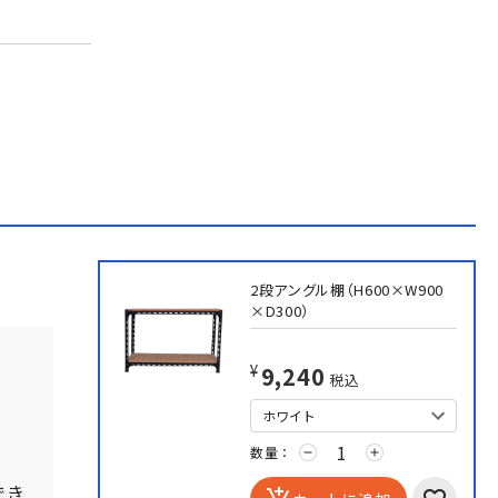
2段アングル棚（H600×W900
×D300）
¥9,240
税込
。
数量：
。
remove
add
でき