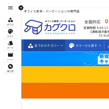
arrow_circle_right
menu
オフィス家具・パーテーションの専門店
category
0
全国対応
全ての
営業時間 9:00-17:
palette
【適格請求書
T5-01
カラー
style
category
palette
s
全ての
カテゴリー
カラーから
探す
テーマ
movie_creation
シーン
build_circle
施工型