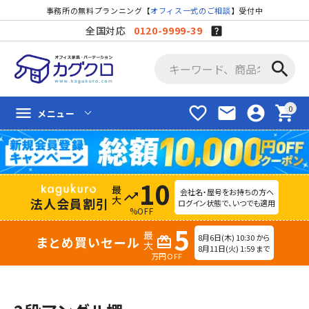
事務所の無料プランニング【
オフィス一式のご相談
】受付中
全国対応
0120-9999-39
search
favorite_border
mail
account_circle
shopping_cart
menu
メニュー
10
会社名・屋号をお持ちの方へ
trending_up
法人会員割引
ログイン状態で、いつでも適用
%OFF
5
8月6日(木) 10:30 から
まとめ買いセール
redeem
8月11日(火) 1:59 まで
万円OFF