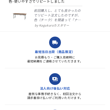
色･使いやすさでリピートしました
前回購入し、とても良かったの
でリピート注文したのですが、
色（チーク）を間違って「ナチ
ュラル」としてしまいました。
Kagukuroカスタマー
注文確定時に気付き、変更メー
ルを送ると直ぐに対応ください
ました。商品到着も早く、品
local_shipping
質・使いやすさで満足していま
す。また、リピートするときは
最短当日出荷（商品限定）
よろしくお...
お見積もり・ご購入依頼時に
最短納期をご連絡させていただきます。
payments
法人向け後払い対応
面倒な事務手続きなく、初回注文から
請求書掛け払いがご利用いただけます。