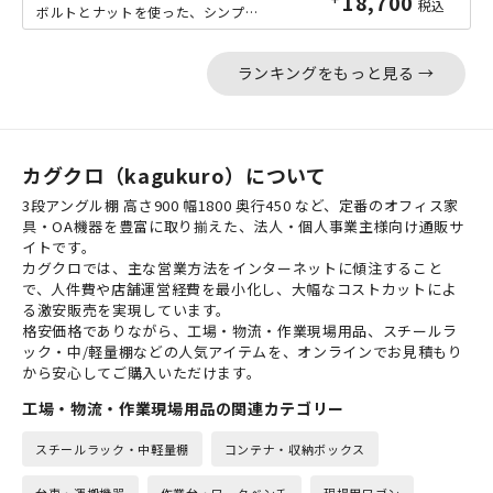
18,700
税込
ボルトとナットを使った、シンプルな軽量ラック「NCシリーズ」の中間サイズのW15...
ランキングをもっと見る →
カグクロ（kagukuro）について
3段アングル棚 高さ900 幅1800 奥行450 など、定番のオフィス家
具・OA機器を豊富に取り揃えた、法人・個人事業主様向け通販サ
イトです。
カグクロでは、主な営業方法をインターネットに傾注すること
で、人件費や店舗運営経費を最小化し、大幅なコストカットによ
る激安販売を実現しています。
格安価格でありながら、工場・物流・作業現場用品、スチールラ
ック・中/軽量棚などの人気アイテムを、オンラインでお見積もり
から安心してご購入いただけます。
工場・物流・作業現場用品の関連カテゴリー
スチールラック・中軽量棚
コンテナ・収納ボックス
台車・運搬機器
作業台・ワークベンチ
現場用ワゴン