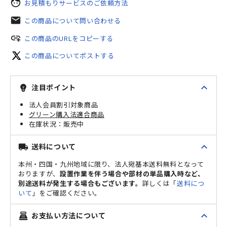
face
お見積もりサービスのご依頼方法
mail
この商品について問い合わせる
add_link
この商品のURLをコピーする
この商品についてポストする
expand_less
注目ポイント
emoji_objects
法人会員割引対象商品
グリーン購入法適合商品
販売中
expand_less
送料について
local_shipping
本州・四国・九州地域に限り、法人宛基本送料無料となって
おりますが、
設置作業を伴う場合や部材の単品購入時など、
別途送料が発生する場合もございます。
詳しくは「
送料につ
いて
」をご確認ください。
expand_less
お支払い方法について
point_of_sale