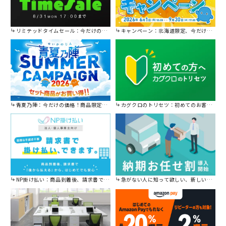
リミテッドタイムセール：今だけの限定セール。
キャンペーン：北海道限定、今だけ送料無料！
青夏乃陣：今だけの価格！商品限定セール開催中です。
カグクロのトリセツ：初めてのお客様はこちら。
NP掛け払い：商品到着後、請求書で後から払えます。
急がない人に知って欲しい、新しい割引を始めました。