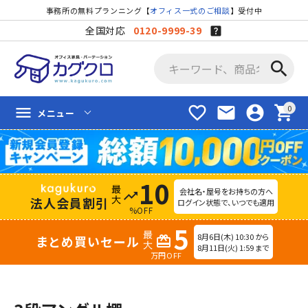
事務所の無料プランニング【
オフィス一式のご相談
】受付中
全国対応
0120-9999-39
search
favorite_border
mail
account_circle
shopping_cart
menu
メニュー
10
会社名・屋号をお持ちの方へ
trending_up
法人会員割引
ログイン状態で、いつでも適用
%OFF
5
8月6日(木) 10:30 から
まとめ買いセール
redeem
8月11日(火) 1:59 まで
万円OFF