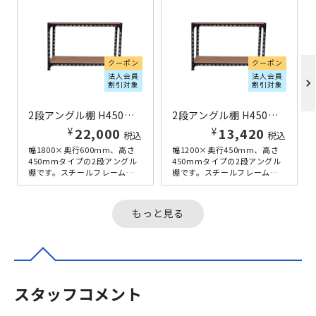
クーポン
クーポン
法人会員
法人会員
chevron_right
割引対象
割引対象
2段アングル棚 H450×W1800×D600 ブラック
2段アングル棚 H450×W1200×D450 ブラック
¥
¥
22,000
13,420
税込
税込
幅1800×奥行600mm、高さ
幅1200×奥行450mm、高さ
450mmタイプの2段アングル
450mmタイプの2段アングル
棚です。スチールフレームと
棚です。スチールフレームと
パーティクルボードを組み合
パーティクルボードを組み合
わせた、アンティーク感の
わせた、アンティーク感の
あ...
あ...
もっと見る
スタッフコメント