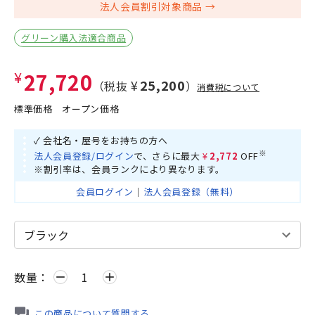
法人会員割引対象商品
グリーン購入法適合商品
¥27,720
¥25,200
（税抜
）
消費税について
標準価格
オープン価格
✓ 会社名・屋号をお持ちの方へ
※
法人会員登録/ログイン
で、さらに最大
¥2,772
OFF
※割引率は、会員ランクにより異なります。
会員ログイン
｜
法人会員登録（無料）
数量：
remove
add
この商品について質問する