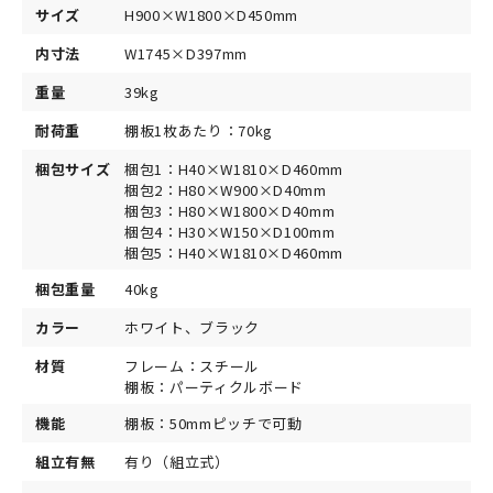
サイズ
H900×W1800×D450mm
内寸法
W1745×D397mm
重量
39kg
耐荷重
棚板1枚あたり：70kg
梱包サイズ
梱包1：H40×W1810×D460mm
梱包2：H80×W900×D40mm
梱包3：H80×W1800×D40mm
梱包4：H30×W150×D100mm
梱包5：H40×W1810×D460mm
梱包重量
40kg
カラー
ホワイト、ブラック
材質
フレーム：スチール
棚板：パーティクルボード
機能
棚板：50mmピッチで可動
組立有無
有り（組立式）