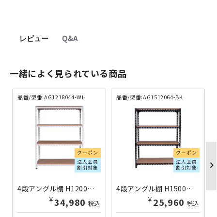
レビュー
Q&A
一緒によく見られている商品
品番/型番:AG1218044-WH
品番/型番:AG1512064-BK
クーポン
クーポン
法人会員
法人会員
chevron_righ
割引対象
割引対象
4段アングル棚 H1200×W1800×D450 ホワイト AG1218044-WH | 221322
4段アングル棚 H1500×W1200×D600 ブラック AG1512064-BK | 221149
¥
¥
34,980
25,960
税込
税込