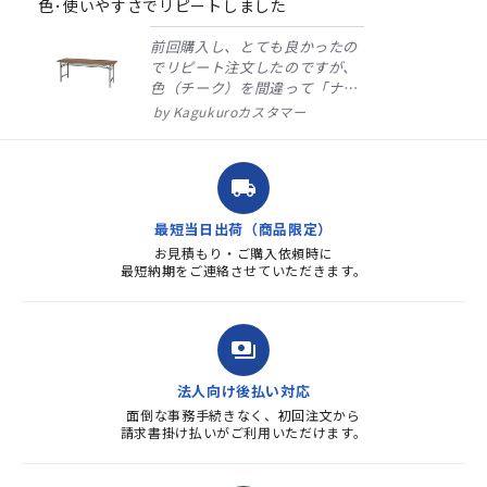
色･使いやすさでリピートしました
前回購入し、とても良かったの
でリピート注文したのですが、
色（チーク）を間違って「ナチ
ュラル」としてしまいました。
Kagukuroカスタマー
注文確定時に気付き、変更メー
ルを送ると直ぐに対応ください
ました。商品到着も早く、品
local_shipping
質・使いやすさで満足していま
す。また、リピートするときは
最短当日出荷（商品限定）
よろしくお...
お見積もり・ご購入依頼時に
最短納期をご連絡させていただきます。
payments
法人向け後払い対応
面倒な事務手続きなく、初回注文から
請求書掛け払いがご利用いただけます。