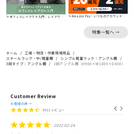
Amazon Pay：いつものアカウントで簡単に決済可能。
オフィスレイアウト入門：レイアウトの基本をご紹介。
特集一覧へ →
ホーム
工場・物流・作業現場用品
スチールラック・中/軽量棚
シンプル軽量ラック：アングル棚
3段タイプ：アングル棚
3段アングル棚（H900×W1800×D450）
Customer Review
Reviews
お客様の声 →
Carousel
carousel
4.4
9013 レビュー
arrows
star
rating
5.0
2022-02-24
star
rating