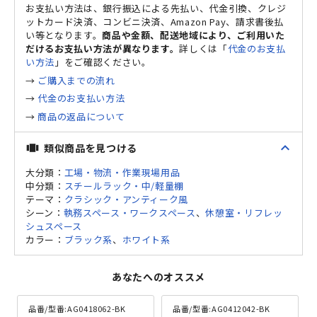
お支払い方法は、銀行振込による先払い、代金引換、クレジ
ットカード決済、コンビニ決済、Amazon Pay、請求書後払
い等となります。
商品や金額、配送地域により、ご利用いた
だけるお支払い方法が異なります。
詳しくは「
代金のお支払
い方法
」をご確認ください。
→
ご購入までの流れ
→
代金のお支払い方法
→
商品の返品について
expand_less
類似商品を見つける
view_carousel
大分類：
工場・物流・作業現場用品
中分類：
スチールラック・中/軽量棚
テーマ：
クラシック・アンティーク風
シーン：
執務スペース・ワークスペース
、
休憩室・リフレッ
シュスペース
カラー：
ブラック系
、
ホワイト系
あなたへのオススメ
品番/型番:
AG0418062-BK
品番/型番:
AG0412042-BK