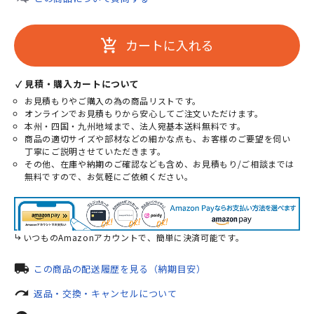
カートに入れる
add_shopping_cart
✓ 見積・購入カートについて
お見積もりやご購入の為の商品リストです。
オンラインでお見積もりから安心してご注文いただけます。
本州・四国・九州地域まで、法人宛基本送料無料です。
商品の適切サイズや部材などの細かな点も、お客様のご要望を伺い
丁寧にご説明させていただきます。
その他、在庫や納期のご確認なども含め、お見積もり/ご相談までは
無料ですので、お気軽にご依頼ください。
いつものAmazonアカウントで、簡単に決済可能です。
local_shipping
この商品の配送履歴を見る（納期目安）
redo
返品・交換・キャンセルについて