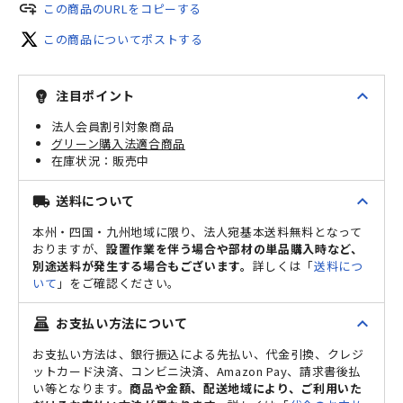
add_link
この商品のURLをコピーする
この商品についてポストする
expand_less
注目ポイント
emoji_objects
法人会員割引対象商品
グリーン購入法適合商品
販売中
expand_less
送料について
local_shipping
本州・四国・九州地域に限り、法人宛基本送料無料となって
おりますが、
設置作業を伴う場合や部材の単品購入時など、
別途送料が発生する場合もございます。
詳しくは「
送料につ
いて
」をご確認ください。
expand_less
お支払い方法について
point_of_sale
お支払い方法は、銀行振込による先払い、代金引換、クレジ
ットカード決済、コンビニ決済、Amazon Pay、請求書後払
い等となります。
商品や金額、配送地域により、ご利用いた