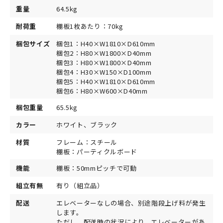
重量
64.5kg
耐荷重
棚板1枚あたり：70kg
梱包サイズ
梱包1：H40×W1810×D610mm
梱包2：H80×W1800×D40mm
梱包3：H80×W1800×D40mm
梱包4：H30×W150×D100mm
梱包5：H40×W1810×D610mm
梱包6：H80×W600×D40mm
梱包重量
65.5kg
カラー
ホワイト、ブラック
材質
フレーム：スチール
棚板：パーティクルボード
機能
棚板：50mmピッチで可動
組立有無
有り（組立品）
配送
エレベーターなしの場合、別途階段上げ料が発生
します。
ただし、配送時の状況により、エレベーターがあ