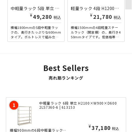
中軽量ラック 5段 単立 H1800×W1800×D600 2LS6660-5 | 613147
軽量ラック 4段 H1200×W1500×D450 A4545-4 | 613008
¥
¥
49,280
21,780
税込
税込
横幅1800mmの5段中軽量ラッ
横幅1500mmの4段軽量スチー
クの、奥行きたっぷりな600mm
ルラック（開放棚）の、奥行き4
タイプ。ボルトレスで組み立て
50mmタイプです。低価格帯な
られる手軽さと、多目的な用途
がら120kgの棚板耐荷重を実現
に耐えうる頑丈さを両...
しており、オフィ...
Best Sellers
売れ筋ランキング
中軽量ラック 6段 単立 H2100×W900×D600
2LS7360-6 | 613153
¥
37,180
税込
横幅900mmの6段中軽量ラックの、奥行きたっぷりな600mmタイプ。ボルトレス...