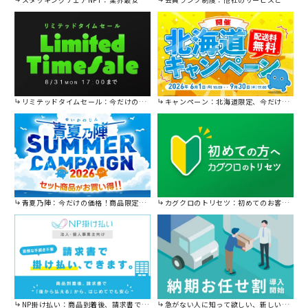
リミテッドタイムセール：今だけの限定セール。
キャンペーン：北海道限定、今だけ送料無料！
青夏乃陣：今だけの価格！商品限定セール開催中です。
カグクロのトリセツ：初めてのお客様はこちら。
NP掛け払い：商品到着後、請求書で後から払えます。
急がない人に知って欲しい、新しい割引を始めました。