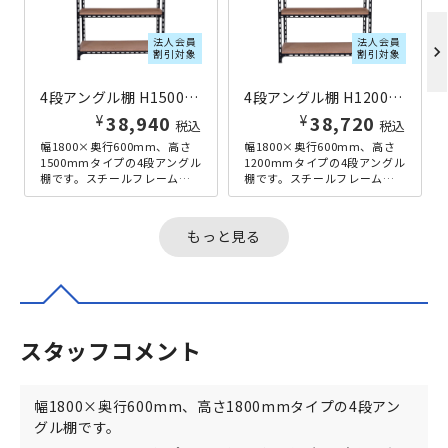
法人会員
法人会員
chevron_right
割引対象
割引対象
4段アングル棚 H1500×W1800×D600 ブラック
4段アングル棚 H1200×W1800×D600 ブラック
¥
¥
38,940
38,720
税込
税込
幅1800×奥行600mm、高さ
幅1800×奥行600mm、高さ
1500mmタイプの4段アングル
1200mmタイプの4段アングル
棚です。スチールフレームと
棚です。スチールフレームと
パーティクルボードを組み合
パーティクルボードを組み合
わせた、アンティーク感の...
わせた、アンティーク感の...
もっと見る
スタッフコメント
幅1800×奥行600mm、高さ1800mmタイプの4段アン
グル棚です。