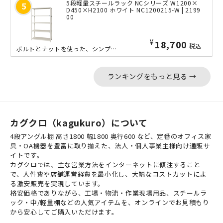
5段軽量スチールラック NCシリーズ W1200×
D450×H2100 ホワイト NC1200215-W | 2199
00
¥
18,700
税込
ボルトとナットを使った、シンプルな軽量ラック「NCシリーズ」の小回りの利くW12...
ランキングをもっと見る →
カグクロ（kagukuro）について
4段アングル棚 高さ1800 幅1800 奥行600 など、定番のオフィス家
具・OA機器を豊富に取り揃えた、法人・個人事業主様向け通販サ
イトです。
カグクロでは、主な営業方法をインターネットに傾注すること
で、人件費や店舗運営経費を最小化し、大幅なコストカットによ
る激安販売を実現しています。
格安価格でありながら、工場・物流・作業現場用品、スチールラ
ック・中/軽量棚などの人気アイテムを、オンラインでお見積もり
から安心してご購入いただけます。