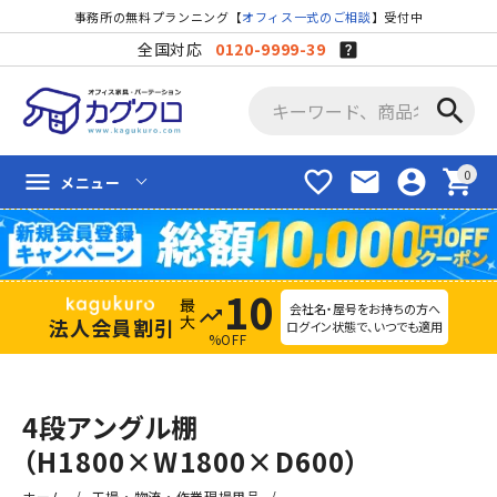
事務所の無料プランニング【
オフィス一式のご相談
】受付中
全国対応
0120-9999-39
search
favorite_border
mail
account_circle
shopping_cart
menu
メニュー
10
会社名・屋号をお持ちの方へ
trending_up
法人会員割引
ログイン状態で、いつでも適用
%OFF
4段アングル棚
（H1800×W1800×D600）
ホーム
工場・物流・作業現場用品