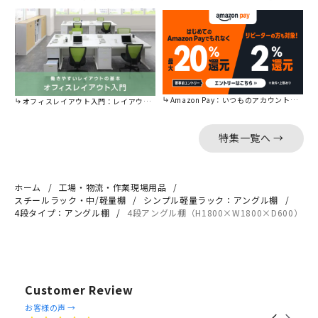
Amazon Pay：いつものアカウントで簡単に決済可能。
オフィスレイアウト入門：レイアウトの基本をご紹介。
特集一覧へ →
ホーム
工場・物流・作業現場用品
スチールラック・中/軽量棚
シンプル軽量ラック：アングル棚
4段タイプ：アングル棚
4段アングル棚（H1800×W1800×D600）
Customer Review
Reviews
お客様の声 →
Carousel