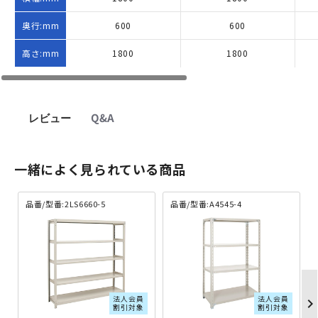
奥行:mm
600
600
高さ:mm
1800
1800
レビュー
Q&A
一緒によく見られている商品
品番/型番:2LS6660-5
品番/型番:A4545-4
法人会員
法人会員
chevron_righ
割引対象
割引対象