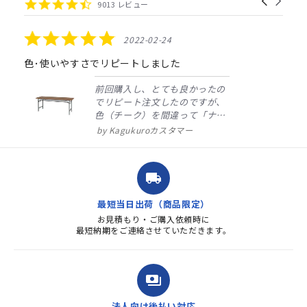
carousel
4.4
9013 レビュー
arrows
star
rating
5.0
2022-02-24
star
rating
色･使いやすさでリピートしました
前回購入し、とても良かったの
でリピート注文したのですが、
色（チーク）を間違って「ナチ
ュラル」としてしまいました。
Kagukuroカスタマー
注文確定時に気付き、変更メー
ルを送ると直ぐに対応ください
ました。商品到着も早く、品
local_shipping
質・使いやすさで満足していま
す。また、リピートするときは
最短当日出荷（商品限定）
よろしくお...
お見積もり・ご購入依頼時に
最短納期をご連絡させていただきます。
payments
法人向け後払い対応