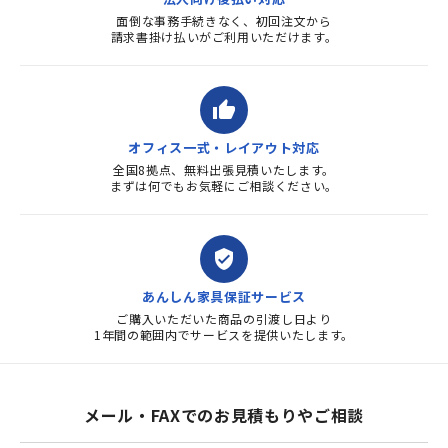
面倒な事務手続きなく、初回注文から
請求書掛け払いがご利用いただけます。
thumb_up
オフィス一式・レイアウト対応
全国8拠点、無料出張見積いたします。
まずは何でもお気軽にご相談ください。
verified_user
あんしん家具保証サービス
ご購入いただいた商品の引渡し日より
1年間の範囲内でサービスを提供いたします。
メール・FAXでのお見積もりやご相談