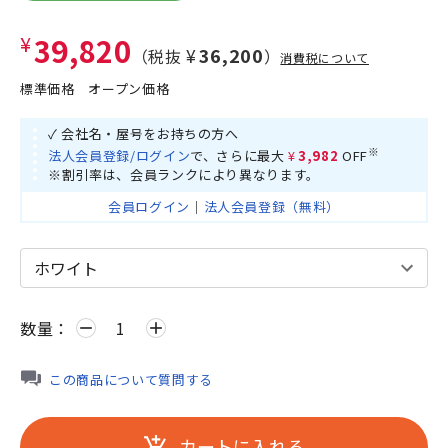
¥39,820
¥36,200
（税抜
）
消費税について
標準価格
オープン価格
✓ 会社名・屋号をお持ちの方へ
※
法人会員登録/ログイン
で、さらに最大
¥3,982
OFF
※割引率は、会員ランクにより異なります。
会員ログイン
｜
法人会員登録（無料）
数量：
remove
add
この商品について質問する
カートに入れる
add_shopping_cart