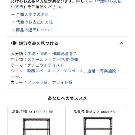
だけるお支払い方法が異なります。
詳しくは「
代金のお支払
い方法
」をご確認ください。
→
ご購入までの流れ
→
代金のお支払い方法
→
商品の返品について
expand_less
類似商品を見つける
view_carousel
大分類：
工場・物流・作業現場用品
中分類：
スチールラック・中/軽量棚
テーマ：
ナチュラルテイスト
シーン：
執務スペース・ワークスペース
、
店舗・商業施設・
ホテル
カラー：
ブラック系
、
ホワイト系
あなたへのオススメ
品番/型番:
AG1518064-BK
品番/型番:
AG1218064-BK