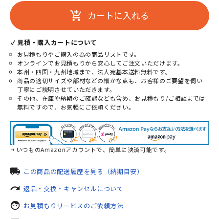
カートに入れる
add_shopping_cart
✓ 見積・購入カートについて
お見積もりやご購入の為の商品リストです。
オンラインでお見積もりから安心してご注文いただけます。
本州・四国・九州地域まで、法人宛基本送料無料です。
商品の適切サイズや部材などの細かな点も、お客様のご要望を伺い
丁寧にご説明させていただきます。
その他、在庫や納期のご確認なども含め、お見積もり/ご相談までは
無料ですので、お気軽にご依頼ください。
いつものAmazonアカウントで、簡単に決済可能です。
local_shipping
この商品の配送履歴を見る（納期目安）
redo
返品・交換・キャンセルについて
face
お見積もりサービスのご依頼方法