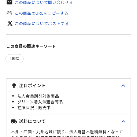
mail
この商品について問い合わせる
add_link
この商品のURLをコピーする
この商品についてポストする
この商品の関連キーワード
国産
expand_less
注目ポイント
emoji_objects
法人会員割引対象商品
グリーン購入法適合商品
販売中
expand_less
送料について
local_shipping
本州・四国・九州地域に限り、法人宛基本送料無料となって