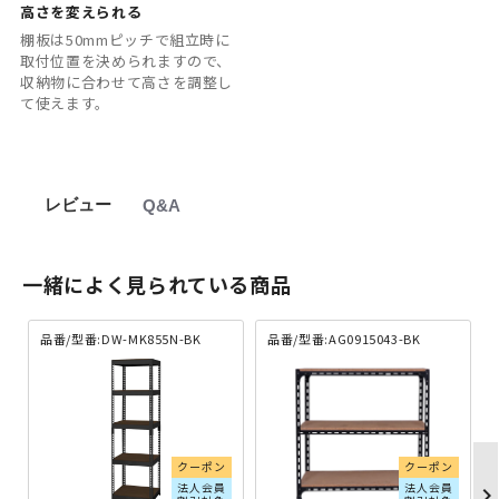
高さを変えられる
棚板は50mmピッチで組立時に
取付位置を決められますので、
収納物に合わせて高さを調整し
て使えます。
レビュー
Q&A
一緒によく見られている商品
品番/型番:DW-MK855N-BK
品番/型番:AG0915043-BK
クーポン
クーポン
法人会員
法人会員
chevron_righ