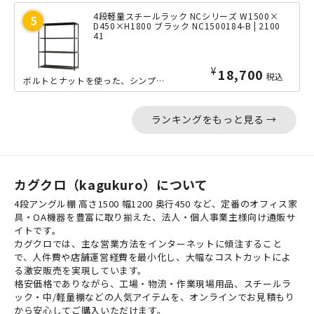
4段軽量スチールラック NCシリーズ W1500×
D450×H1800 ブラック NC1500184-B | 2100
41
¥
18,700
税込
ボルトとナットを使った、シンプルな軽量ラック「NCシリーズ」の中間サイズのW15...
ランキングをもっと見る →
カグクロ（kagukuro）について
4段アングル棚 高さ1500 幅1200 奥行450 など、定番のオフィス家
具・OA機器を豊富に取り揃えた、法人・個人事業主様向け通販サ
イトです。
カグクロでは、主な営業方法をインターネットに傾注すること
で、人件費や店舗運営経費を最小化し、大幅なコストカットによ
る激安販売を実現しています。
格安価格でありながら、工場・物流・作業現場用品、スチールラ
ック・中/軽量棚などの人気アイテムを、オンラインでお見積もり
から安心してご購入いただけます。