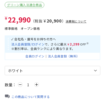
グリーン購入法適合商品
¥22,990
¥20,900
（税抜
）
消費税について
標準価格
オープン価格
✓ 会社名・屋号をお持ちの方へ
※
法人会員登録/ログイン
で、さらに最大
¥2,299
OFF
※割引率は、会員ランクにより異なります。
会員ログイン
｜
法人会員登録（無料）
数量：
remove
add
この商品について質問する