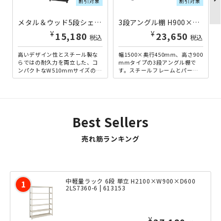
割引対象
割引対象
メタル＆ウッド5段シェルフ W510×D410×H1800 ブラック DW-MK855N-BK | 330354
3段アングル棚 H900×W1500×D450 ブラック AG0915043-BK | 221271
¥
¥
15,180
23,650
税込
税込
高いデザイン性とスチール製な
幅1500×奥行450mm、高さ900
らではの耐久力を両立した、コ
mmタイプの3段アングル棚で
ンパクトなW510mmサイズのオ
す。スチールフレームとパーテ
ープンシェルフ。耐荷重50kgの
ィクルボードを組み合わせた、
ボード（棚板）は、ボ...
アンティーク感のあ...
Best Sellers
売れ筋ランキング
中軽量ラック 6段 単立 H2100×W900×D600
2LS7360-6 | 613153
¥