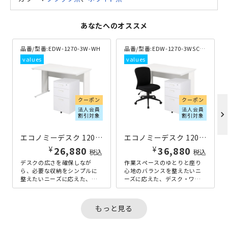
あなたへのオススメ
品番/型番:
EDW-1270-3W-WH
品番/型番:
EDW-1270-3WSC-WHBK
クーポン
クーポン
法人会員
法人会員
chevron_right
割引対象
割引対象
エコノミーデスク 1200 ワゴン付きセット ホワイト
エコノミーデスク 1200 スタンダードセット ホワイト
¥
¥
26,880
36,880
税込
税込
デスクの広さを確保しなが
作業スペースのゆとりと座り
ら、必要な収納をシンプルに
心地のバランスを整えたいニ
整えたいニーズに応えた、デ
ーズに応えた、デスク・ワゴ
スクとワゴンを組み合わせた2
ンに一番人気のファブリック
点セットです。幅1200mmの
チェアを組み合わせた3点セッ
オフィ...
トです。...
もっと見る