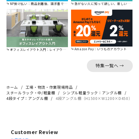
NP掛け払い：商品到着後、請求書で後から払えます。
急がない人に知って欲しい、新しい割引を始めました。
Amazon Pay：いつものアカウントで簡単に決済可能。
オフィスレイアウト入門：レイアウトの基本をご紹介。
特集一覧へ →
ホーム
工場・物流・作業現場用品
スチールラック・中/軽量棚
シンプル軽量ラック：アングル棚
4段タイプ：アングル棚
4段アングル棚（H1500×W1200×D450）
Customer Review