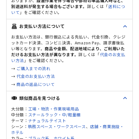
おりますが、
設置作業を伴う場合や部材の単品購入時など、
別途送料が発生する場合もございます。
詳しくは「
送料につ
いて
」をご確認ください。
expand_less
お支払い方法について
point_of_sale
お支払い方法は、銀行振込による先払い、代金引換、クレジ
ットカード決済、コンビニ決済、Amazon Pay、請求書後払
い等となります。
商品や金額、配送地域により、ご利用いた
だけるお支払い方法が異なります。
詳しくは「
代金のお支払
い方法
」をご確認ください。
→
ご購入までの流れ
→
代金のお支払い方法
→
商品の返品について
expand_less
類似商品を見つける
view_carousel
大分類：
工場・物流・作業現場用品
中分類：
スチールラック・中/軽量棚
テーマ：
ナチュラルテイスト
シーン：
執務スペース・ワークスペース
、
店舗・商業施設・
ホテル
カラー：
ブラック系
、
ホワイト系