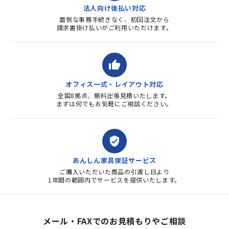
法人向け後払い対応
面倒な事務手続きなく、初回注文から
請求書掛け払いがご利用いただけます。
thumb_up
オフィス一式・レイアウト対応
全国8拠点、無料出張見積いたします。
まずは何でもお気軽にご相談ください。
verified_user
あんしん家具保証サービス
ご購入いただいた商品の引渡し日より
1年間の範囲内でサービスを提供いたします。
メール・FAXでのお見積もりやご相談