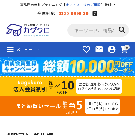
事務所の無料プランニング【
オフィス一式のご相談
】受付中
全国対応
0120-9999-39
search
favorite_border
mail
account_circle
shopping_cart
menu
メニュー
10
会社名・屋号をお持ちの方へ
trending_up
法人会員割引
ログイン状態で、いつでも適用
%OFF
5
8月6日(木) 10:30 から
まとめ買いセール
redeem
8月11日(火) 1:59 まで
万円OFF