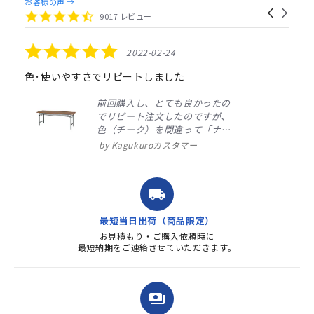
Reviews
お客様の声 →
Carousel
carousel
4.4
9017 レビュー
arrows
star
rating
5.0
2022-02-24
star
rating
色･使いやすさでリピートしました
前回購入し、とても良かったの
でリピート注文したのですが、
色（チーク）を間違って「ナチ
ュラル」としてしまいました。
Kagukuroカスタマー
注文確定時に気付き、変更メー
ルを送ると直ぐに対応ください
ました。商品到着も早く、品
local_shipping
質・使いやすさで満足していま
す。また、リピートするときは
最短当日出荷（商品限定）
よろしくお...
お見積もり・ご購入依頼時に
最短納期をご連絡させていただきます。
payments