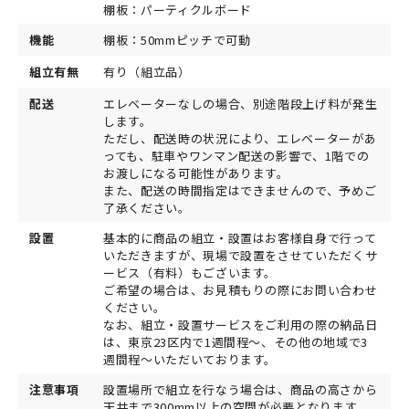
棚板：パーティクルボード
機能
棚板：50mmピッチで可動
組立有無
有り（組立品）
配送
エレベーターなしの場合、別途階段上げ料が発生
します。
ただし、配送時の状況により、エレベーターがあ
っても、駐車やワンマン配送の影響で、1階での
お渡しになる可能性があります。
また、配送の時間指定はできませんので、予めご
了承ください。
設置
基本的に商品の組立・設置はお客様自身で行って
いただきますが、現場で設置をさせていただくサ
ービス（有料）もございます。
ご希望の場合は、お見積もりの際にお問い合わせ
ください。
なお、組立・設置サービスをご利用の際の納品日
は、東京23区内で1週間程～、その他の地域で3
週間程～いただいております。
注意事項
設置場所で組立を行なう場合は、商品の高さから
天井まで300mm以上の空間が必要となります。