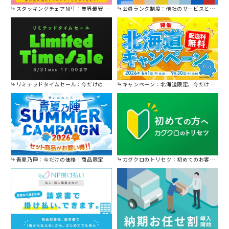
スタッキングチェアNPT：業界最安値に挑戦！
会員ランク制度：他社のサービスと比較してください。
リミテッドタイムセール：今だけの限定セール。
キャンペーン：北海道限定、今だけ送料無料！
青夏乃陣：今だけの価格！商品限定セール開催中です。
カグクロのトリセツ：初めてのお客様はこちら。