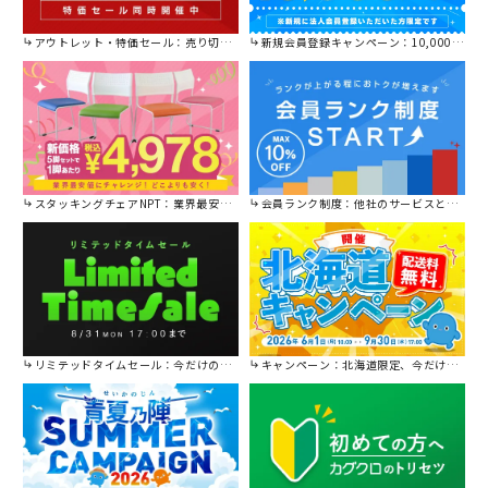
アウトレット・特価セール：売り切れ御免の特別価格！
新規会員登録キャンペーン：10,000円OFFクーポン進呈中！
スタッキングチェアNPT：業界最安値に挑戦！
会員ランク制度：他社のサービスと比較してください。
リミテッドタイムセール：今だけの限定セール。
キャンペーン：北海道限定、今だけ送料無料！