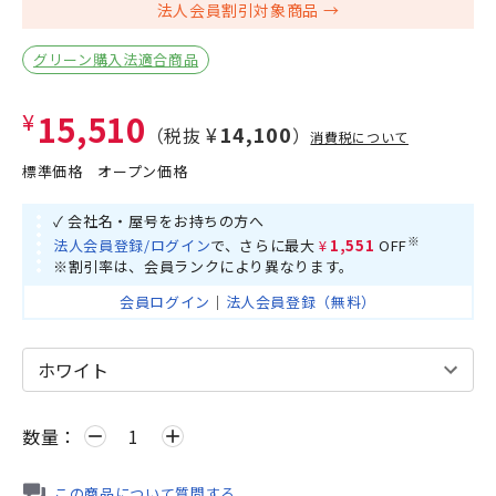
法人会員割引対象商品
グリーン購入法適合商品
¥15,510
¥14,100
（税抜
）
消費税について
標準価格
オープン価格
✓ 会社名・屋号をお持ちの方へ
※
法人会員登録/ログイン
で、さらに最大
¥1,551
OFF
※割引率は、会員ランクにより異なります。
会員ログイン
｜
法人会員登録（無料）
数量：
remove
add
この商品について質問する