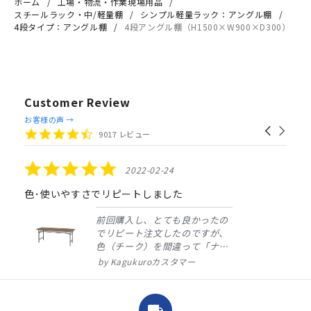
ホーム
工場・物流・作業現場用品
スチールラック・中/軽量棚
シンプル軽量ラック：アングル棚
4段タイプ：アングル棚
4段アングル棚（H1500×W900×D300）
Customer Review
Reviews
お客様の声 →
Carousel
carousel
4.4
9017 レビュー
arrows
star
rating
5.0
2022-02-24
star
rating
色･使いやすさでリピートしました
前回購入し、とても良かったの
でリピート注文したのですが、
色（チーク）を間違って「ナチ
ュラル」としてしまいました。
Kagukuroカスタマー
注文確定時に気付き、変更メー
ルを送ると直ぐに対応ください
ました。商品到着も早く、品
local_shipping