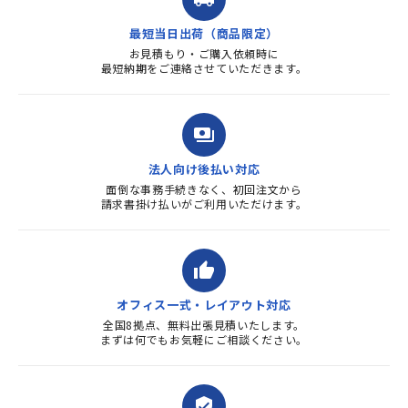
質・使いやすさで満足していま
す。また、リピートするときは
最短当日出荷（商品限定）
よろしくお...
お見積もり・ご購入依頼時に
最短納期をご連絡させていただきます。
payments
法人向け後払い対応
面倒な事務手続きなく、初回注文から
請求書掛け払いがご利用いただけます。
thumb_up
オフィス一式・レイアウト対応
全国8拠点、無料出張見積いたします。
まずは何でもお気軽にご相談ください。
verified_user