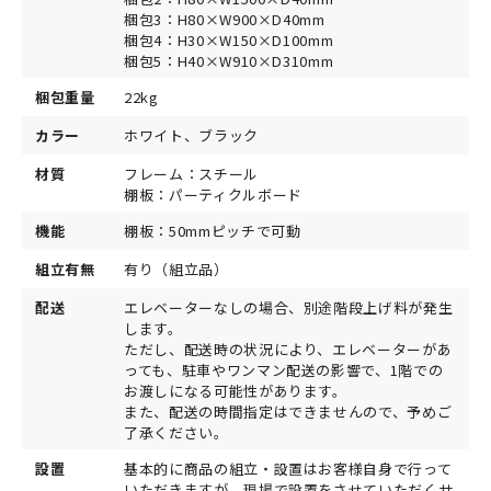
梱包3：H80×W900×D40mm
梱包4：H30×W150×D100mm
梱包5：H40×W910×D310mm
梱包重量
22kg
カラー
ホワイト、ブラック
材質
フレーム：スチール
棚板：パーティクルボード
機能
棚板：50mmピッチで可動
組立有無
有り（組立品）
配送
エレベーターなしの場合、別途階段上げ料が発生
します。
ただし、配送時の状況により、エレベーターがあ
っても、駐車やワンマン配送の影響で、1階での
お渡しになる可能性があります。
また、配送の時間指定はできませんので、予めご
了承ください。
設置
基本的に商品の組立・設置はお客様自身で行って
いただきますが、現場で設置をさせていただくサ