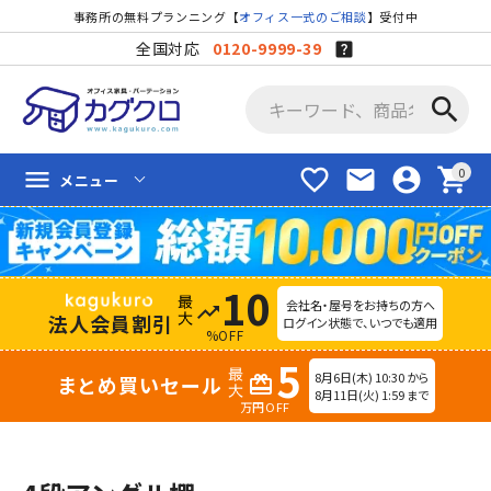
事務所の無料プランニング【
オフィス一式のご相談
】受付中
全国対応
0120-9999-39
search
favorite_border
mail
account_circle
shopping_cart
menu
メニュー
10
会社名・屋号をお持ちの方へ
trending_up
法人会員割引
ログイン状態で、いつでも適用
%OFF
5
8月6日(木) 10:30 から
まとめ買いセール
redeem
8月11日(火) 1:59 まで
万円OFF