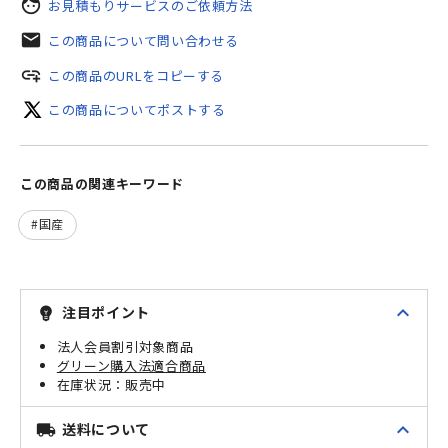
face
お見積もりサービスのご依頼方法
mail
この商品について問い合わせる
add_link
この商品のURLをコピーする
この商品についてポストする
この商品の関連キーワード
国産
expand_less
注目ポイント
emoji_objects
法人会員割引対象商品
グリーン購入法適合商品
販売中
expand_less
送料について
local_shipping