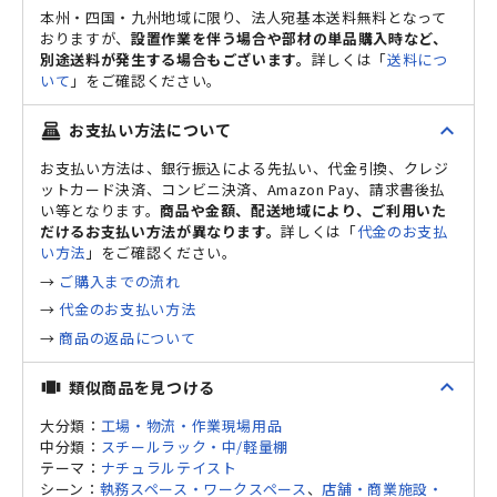
本州・四国・九州地域に限り、法人宛基本送料無料となって
おりますが、
設置作業を伴う場合や部材の単品購入時など、
別途送料が発生する場合もございます。
詳しくは「
送料につ
いて
」をご確認ください。
expand_less
お支払い方法について
point_of_sale
お支払い方法は、銀行振込による先払い、代金引換、クレジ
ットカード決済、コンビニ決済、Amazon Pay、請求書後払
い等となります。
商品や金額、配送地域により、ご利用いた
だけるお支払い方法が異なります。
詳しくは「
代金のお支払
い方法
」をご確認ください。
→
ご購入までの流れ
→
代金のお支払い方法
→
商品の返品について
expand_less
類似商品を見つける
view_carousel
大分類：
工場・物流・作業現場用品
中分類：
スチールラック・中/軽量棚
テーマ：
ナチュラルテイスト
シーン：
執務スペース・ワークスペース
、
店舗・商業施設・