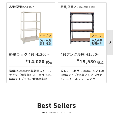
品番/型番:A4345-4
品番/型番:AG1512034-BK
クーポン
クーポン
法人会員
法人会員
chevron_righ
割引対象
割引対象
軽量ラック 4段 H1200×W875×D450 A4345-4 | 613002
4段アングル棚 H1500×W1200×D300 ブラック AG1512034-BK | 221147
¥
¥
14,080
19,580
税込
税込
横幅875mmの4段軽量スチール
幅1200×奥行300mm、高さ150
ラック（開放棚）の、奥行き450
0mmタイプの4段アングル棚で
mmタイプです。低価格帯なが
す。スチールフレームとパーテ
ら120kgの棚板耐荷重を実現し
ィクルボードを組み合わせた、
ており、オフィス...
アンティーク感の...
Best Sellers