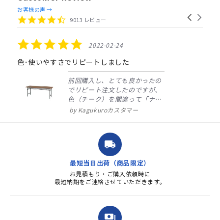
Reviews
お客様の声 →
Carousel
carousel
4.4
9013 レビュー
arrows
star
rating
5.0
2022-02-24
star
rating
色･使いやすさでリピートしました
前回購入し、とても良かったの
でリピート注文したのですが、
色（チーク）を間違って「ナチ
ュラル」としてしまいました。
Kagukuroカスタマー
注文確定時に気付き、変更メー
ルを送ると直ぐに対応ください
ました。商品到着も早く、品
local_shipping
質・使いやすさで満足していま
す。また、リピートするときは
最短当日出荷（商品限定）
よろしくお...
お見積もり・ご購入依頼時に
最短納期をご連絡させていただきます。
payments