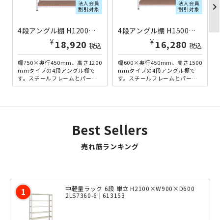
法人会員
法人会員
chevron_righ
割引対象
割引対象
4段アングル棚 H1200×W750×D450 ホワイト AG1207044-WH | 221157
4段アングル棚 H1500×W600×D450 ホワイト AG1506044-WH | 221169
¥
¥
18,920
16,280
税込
税込
幅750×奥行450mm、高さ1200
幅600×奥行450mm、高さ1500
mmタイプの4段アングル棚で
mmタイプの4段アングル棚で
す。スチールフレームとパーテ
す。スチールフレームとパーテ
ィクルボードを組み合わせた、
ィクルボードを組み合わせた、
アンティーク感のあ...
アンティーク感のあ...
Best Sellers
売れ筋ランキング
中軽量ラック 6段 単立 H2100×W900×D600
2LS7360-6 | 613153