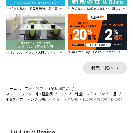
NP掛け払い：商品到着後、請求書で後から払えます。
急がない人に知って欲しい、新しい割引を始めました。
Amazon Pay：いつものアカウントで簡単に決済可能。
オフィスレイアウト入門：レイアウトの基本をご紹介。
特集一覧へ →
ホーム
工場・物流・作業現場用品
スチールラック・中/軽量棚
シンプル軽量ラック：アングル棚
4段タイプ：アングル棚
4段アングル棚（H1200×W600×D450）
Customer Review