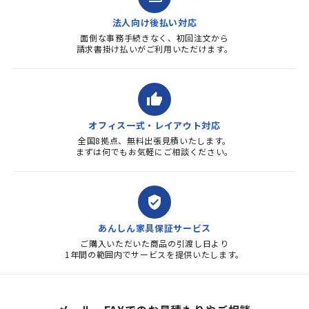
法人向け後払い対応
面倒な事務手続きなく、初回注文から
請求書掛け払いがご利用いただけます。
thumb_up
オフィス一式・レイアウト対応
全国8拠点、無料出張見積いたします。
まずは何でもお気軽にご相談ください。
verified_user
あんしん家具保証サービス
ご購入いただいた商品の引渡し日より
1年間の範囲内でサービスを提供いたします。