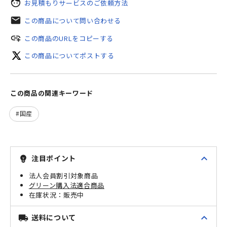
face
お見積もりサービスのご依頼方法
mail
この商品について問い合わせる
add_link
この商品のURLをコピーする
この商品についてポストする
この商品の関連キーワード
国産
expand_less
注目ポイント
emoji_objects
法人会員割引対象商品
グリーン購入法適合商品
販売中
expand_less
送料について
local_shipping