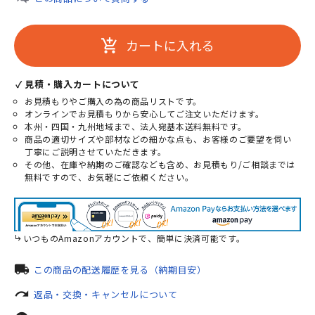
カートに入れる
add_shopping_cart
✓ 見積・購入カートについて
お見積もりやご購入の為の商品リストです。
オンラインでお見積もりから安心してご注文いただけます。
本州・四国・九州地域まで、法人宛基本送料無料です。
商品の適切サイズや部材などの細かな点も、お客様のご要望を伺い
丁寧にご説明させていただきます。
その他、在庫や納期のご確認なども含め、お見積もり/ご相談までは
無料ですので、お気軽にご依頼ください。
いつものAmazonアカウントで、簡単に決済可能です。
local_shipping
この商品の配送履歴を見る（納期目安）
redo
返品・交換・キャンセルについて