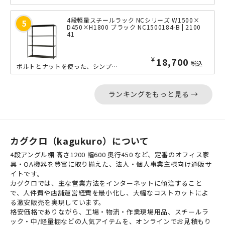
4段軽量スチールラック NCシリーズ W1500×
D450×H1800 ブラック NC1500184-B | 2100
41
¥
18,700
税込
ボルトとナットを使った、シンプルな軽量ラック「NCシリーズ」の中間サイズのW15...
ランキングをもっと見る →
カグクロ（kagukuro）について
4段アングル棚 高さ1200 幅600 奥行450 など、定番のオフィス家
具・OA機器を豊富に取り揃えた、法人・個人事業主様向け通販サ
イトです。
カグクロでは、主な営業方法をインターネットに傾注すること
で、人件費や店舗運営経費を最小化し、大幅なコストカットによ
る激安販売を実現しています。
格安価格でありながら、工場・物流・作業現場用品、スチールラ
ック・中/軽量棚などの人気アイテムを、オンラインでお見積もり