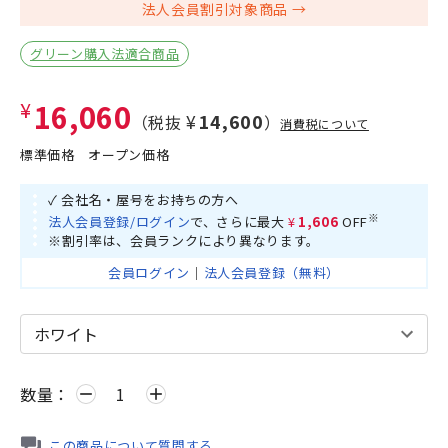
法人会員割引対象商品
グリーン購入法適合商品
¥16,060
¥14,600
（税抜
）
消費税について
標準価格
オープン価格
✓ 会社名・屋号をお持ちの方へ
※
法人会員登録/ログイン
で、さらに最大
¥1,606
OFF
※割引率は、会員ランクにより異なります。
会員ログイン
｜
法人会員登録（無料）
数量：
remove
add
この商品について質問する