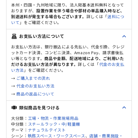
本州・四国・九州地域に限り、法人宛基本送料無料となって
おりますが、
設置作業を伴う場合や部材の単品購入時など、
別途送料が発生する場合もございます。
詳しくは「
送料につ
いて
」をご確認ください。
expand_less
お支払い方法について
point_of_sale
お支払い方法は、銀行振込による先払い、代金引換、クレジ
ットカード決済、コンビニ決済、Amazon Pay、請求書後払
い等となります。
商品や金額、配送地域により、ご利用いた
だけるお支払い方法が異なります。
詳しくは「
代金のお支払
い方法
」をご確認ください。
→
ご購入までの流れ
→
代金のお支払い方法
→
商品の返品について
expand_less
類似商品を見つける
view_carousel
大分類：
工場・物流・作業現場用品
中分類：
スチールラック・中/軽量棚
テーマ：
ナチュラルテイスト
シーン：
執務スペース・ワークスペース
、
店舗・商業施設・