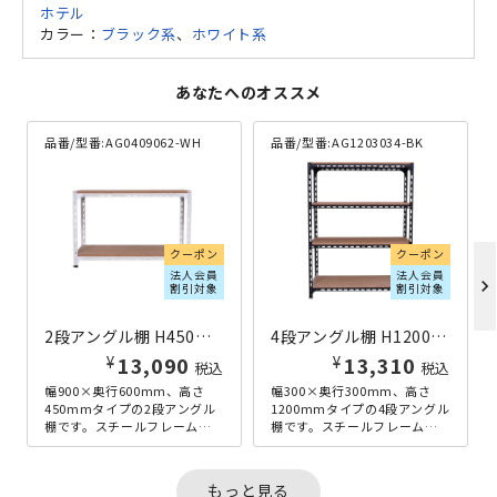
ホテル
カラー：
ブラック系
、
ホワイト系
あなたへのオススメ
品番/型番:
AG0409062-WH
品番/型番:
AG1203034-BK
クーポン
クーポン
法人会員
法人会員
chevron_right
割引対象
割引対象
2段アングル棚 H450×W900×D600 ホワイト
4段アングル棚 H1200×W300×D300 ブラック
¥
¥
13,090
13,310
税込
税込
幅900×奥行600mm、高さ
幅300×奥行300mm、高さ
450mmタイプの2段アングル
1200mmタイプの4段アングル
棚です。スチールフレームと
棚です。スチールフレームと
パーティクルボードを組み合
パーティクルボードを組み合
わせた、アンティーク感のあ
わせた、アンティーク感の
る...
あ...
もっと見る