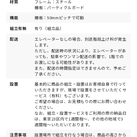
材質
フレーム：スチール
棚板：パーティクルボード
機能
棚板：50mmピッチで可動
組立有無
有り（組立品）
配送
エレベーターなしの場合、別途階段上げ料が発生
します。
ただし、配送時の状況により、エレベーターがあ
っても、駐車やワンマン配送の影響で、1階での
お渡しになる可能性があります。
また、配送の時間指定はできませんので、予めご
了承ください。
設置
基本的に商品の組立・設置はお客様自身で行って
いただきますが、現場で設置をさせていただくサ
ービス（有料）もございます。
ご希望の場合は、お見積もりの際にお問い合わせ
ください。
なお、組立・設置サービスをご利用の際の納品日
は、東京23区内で1週間程～、その他の地域で3
週間程～いただいております。
注意事項
設置場所で組立を行なう場合は、商品の高さから