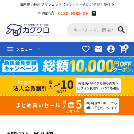
事務所の無料プランニング【
オフィス一式のご相談
】受付中
全国対応
0120-9999-39
search
favorite_border
mail
account_circle
shopping_cart
menu
メニュー
10
会社名・屋号をお持ちの方へ
trending_up
法人会員割引
ログイン状態で、いつでも適用
%OFF
5
8月6日(木) 10:30 から
まとめ買いセール
redeem
8月11日(火) 1:59 まで
万円OFF