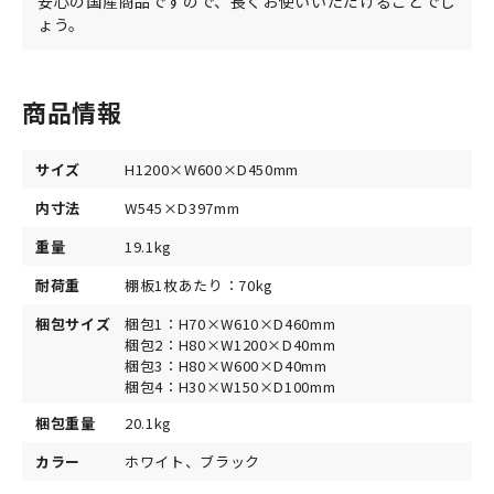
安心の国産商品ですので、長くお使いいただけることでし
ょう。
商品情報
サイズ
H1200×W600×D450mm
内寸法
W545×D397mm
重量
19.1kg
耐荷重
棚板1枚あたり：70kg
梱包サイズ
梱包1：H70×W610×D460mm
梱包2：H80×W1200×D40mm
梱包3：H80×W600×D40mm
梱包4：H30×W150×D100mm
梱包重量
20.1kg
カラー
ホワイト、ブラック