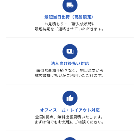
local_shipping
質・使いやすさで満足していま
す。また、リピートするときは
最短当日出荷（商品限定）
よろしくお...
お見積もり・ご購入依頼時に
最短納期をご連絡させていただきます。
payments
法人向け後払い対応
面倒な事務手続きなく、初回注文から
請求書掛け払いがご利用いただけます。
thumb_up
オフィス一式・レイアウト対応
全国8拠点、無料出張見積いたします。
まずは何でもお気軽にご相談ください。