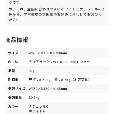
クです。
カラーは、空間に合わせやすいホワイトとナチュラルの2
色から、学習環境の雰囲気やお好みに合わせてお選びく
ださい。
商品情報
サイズ
W650×D450×H700mm
内寸法
天板下ラック：W410×D300×H67mm
重量
9kg
耐荷重
天板：約50kg、棚：約5kg（均等荷重）
梱包サイズ
W750×D550×H105mm
梱包重量
10.5kg
カラー
ナチュラルC
ホワイトA