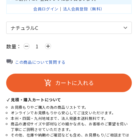
会員ログイン
｜
法人会員登録（無料）
数量：
remove
add
この商品について質問する
カートに入れる
add_shopping_cart
✓ 見積・購入カートについて
お見積もりやご購入の為の商品リストです。
オンラインでお見積もりから安心してご注文いただけます。
本州・四国・九州地域まで、法人宛基本送料無料です。
商品の適切サイズや部材などの細かな点も、お客様のご要望を伺い
丁寧にご説明させていただきます。
その他、在庫や納期のご確認なども含め、お見積もり/ご相談までは