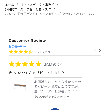
ホーム
オフィスデスク・事務机
多目的ブース・学習・研修デスク
スモール研修用デスクIII ループ脚タイプ（W650×D450×H700）
Customer Review
Reviews
お客様の声 →
Carousel
carousel
4.4
9021 レビュー
arrows
star
rating
5.0
2022-02-24
star
rating
色･使いやすさでリピートしました
前回購入し、とても良かったの
でリピート注文したのですが、
色（チーク）を間違って「ナチ
ュラル」としてしまいました。
Kagukuroカスタマー
注文確定時に気付き、変更メー
ルを送ると直ぐに対応ください
ました。商品到着も早く、品