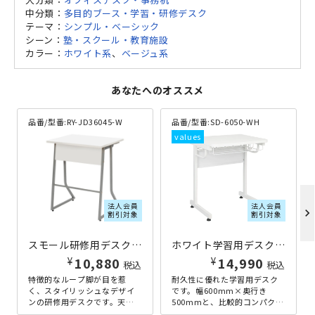
中分類：
多目的ブース・学習・研修デスク
テーマ：
シンプル・ベーシック
シーン：
塾・スクール・教育施設
カラー：
ホワイト系
、
ベージュ系
あなたへのオススメ
品番/型番:
RY-JD36045-W
品番/型番:
SD-6050-WH
法人会員
法人会員
chevron_right
割引対象
割引対象
スモール研修用デスクIII ループ脚タイプ W600×D450×H700 ホワイト
ホワイト学習用デスク W600×D500×H700 ホワイト
¥
¥
10,880
14,990
税込
税込
特徴的なループ脚が目を惹
耐久性に優れた学習用デスク
く、スタイリッシュなデザイ
です。幅600mm×奥行き
ンの研修用デスクです。天板
500mmと、比較的コンパクト
は、幅650mm×奥行450mm
な配置ができますので、学習