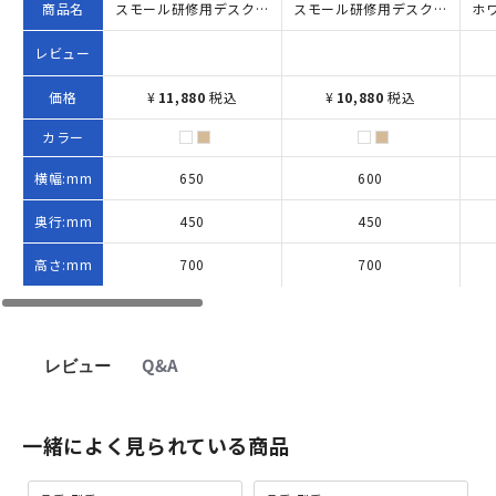
商品名
スモール研修用デスクIII ループ脚タイプ（W650×D450×H700）
スモール研修用デスクIII ループ脚タイプ W600×D450×H700 ホワイト
レビュー
価格
¥
11,880
税込
¥
10,880
税込
カラー
横幅:mm
650
600
奥行:mm
450
450
高さ:mm
700
700
レビュー
Q&A
一緒によく見られている商品