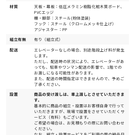
材質
天板・幕板：低圧メラミン樹脂化粧木質ボード、
PVCエッジ
棚・脚部：スチール(粉体塗装)
フック：スチール（クロームメッキ仕上げ）
アジャスター：PP
組立有無
有り（組立式）
配送
エレベーターなしの場合、別途階段上げ料が発生
します。
ただし、配送時の状況により、エレベーターがあ
っても、駐車やワンマン配送の影響で、1階での
お渡しになる可能性があります。
また、配送の時間指定はできませんので、予めご
了承ください。
設置
商品の受け渡しは、車上渡しとさせていただきま
す。
基本的に商品の組立・設置はお客様自身で行って
いただきますが、現場で設置をさせていただくサ
ービス（有料）もございます。
ご希望の場合は、お見積もりの際にお問い合わせ
ください。
なお、組立・設置サービスをご利用の際の納品日