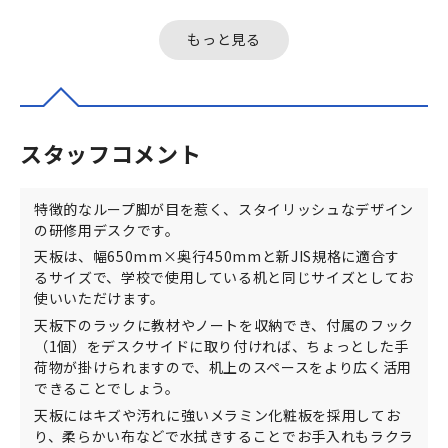
と新JIS規格に適合するサイズ
塾や進学塾、研修ルーム用の
で...
デスク...
もっと見る
スタッフコメント
特徴的なループ脚が目を惹く、スタイリッシュなデザイン
の研修用デスクです。
天板は、幅650mm×奥行450mmと新JIS規格に適合す
るサイズで、学校で使用している机と同じサイズとしてお
使いいただけます。
天板下のラックに教材やノートを収納でき、付属のフック
（1個）をデスクサイドに取り付ければ、ちょっとした手
荷物が掛けられますので、机上のスペースをより広く活用
できることでしょう。
天板にはキズや汚れに強いメラミン化粧板を採用してお
り、柔らかい布などで水拭きすることでお手入れもラクラ