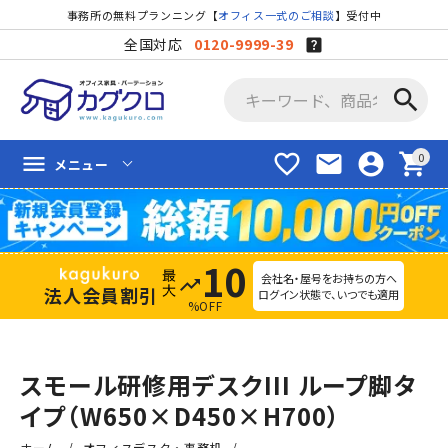
事務所の無料プランニング【
オフィス一式のご相談
】受付中
全国対応
0120-9999-39
search
favorite_border
mail
account_circle
shopping_cart
menu
メニュー
10
会社名・屋号をお持ちの方へ
trending_up
法人会員割引
ログイン状態で、いつでも適用
%OFF
スモール研修用デスクIII ループ脚タ
イプ（W650×D450×H700）
ホーム
オフィスデスク・事務机