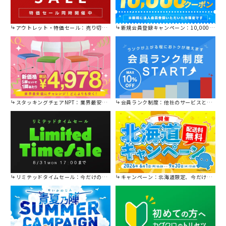
アウトレット・特価セール：売り切れ御免の特別価格！
新規会員登録キャンペーン：10,000円OFFクーポン進呈中！
スタッキングチェアNPT：業界最安値に挑戦！
会員ランク制度：他社のサービスと比較してください。
リミテッドタイムセール：今だけの限定セール。
キャンペーン：北海道限定、今だけ送料無料！