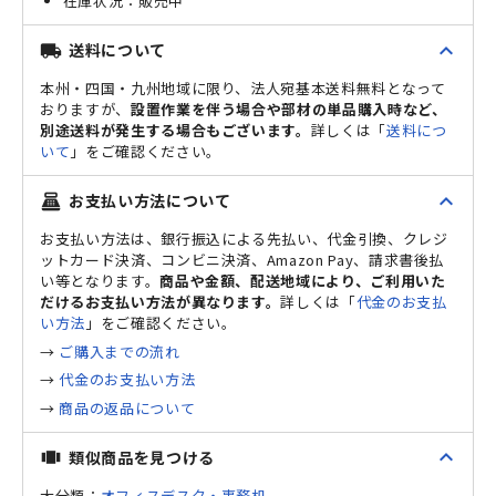
販売中
expand_less
送料について
local_shipping
本州・四国・九州地域に限り、法人宛基本送料無料となって
おりますが、
設置作業を伴う場合や部材の単品購入時など、
別途送料が発生する場合もございます。
詳しくは「
送料につ
いて
」をご確認ください。
expand_less
お支払い方法について
point_of_sale
お支払い方法は、銀行振込による先払い、代金引換、クレジ
ットカード決済、コンビニ決済、Amazon Pay、請求書後払
い等となります。
商品や金額、配送地域により、ご利用いた
だけるお支払い方法が異なります。
詳しくは「
代金のお支払
い方法
」をご確認ください。
→
ご購入までの流れ
→
代金のお支払い方法
→
商品の返品について
expand_less
類似商品を見つける
view_carousel
大分類：
オフィスデスク・事務机