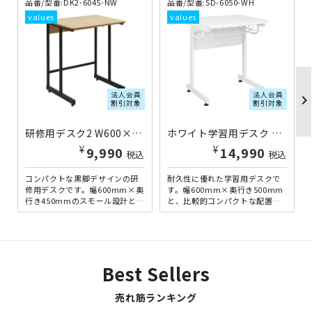
品番/型番:DK2-6045-NW
品番/型番:SD-6050-WH
法人会員
法人会員
chevron_righ
割引対象
割引対象
研修用デスク2 W600×D450×H700 ナチュラルウッド DK2-6045-NW | 270098
ホワイト学習用デスク W600×D500×H700 ←旧SD-6050-WT SD-6050-WH | 270128
¥
¥
9,990
14,990
税込
税込
コンパクトな黒脚デザインの研
耐久性に優れた学習用デスクで
修用デスクです。幅600mm×奥
す。幅600mm×奥行き500mm
行き450mmのスモール設計とな
と、比較的コンパクトな配置が
っており、限られたスペースを
できますので、学習塾や進学
有効に活用することが...
塾、研修ルーム用のデスク...
Best Sellers
売れ筋ランキング