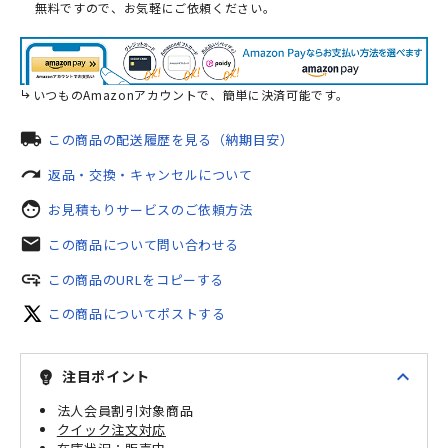
無料ですので、お気軽にご依頼ください。
いつものAmazonアカウントで、簡単に決済可能です。
local_shipping
この商品の配送履歴を見る（納期目安）
redo
返品・交換・キャンセルについて
face
お見積もりサービスのご依頼方法
mail
この商品について問い合わせる
add_link
この商品のURLをコピーする
この商品についてポストする
expand_less
注目ポイント
emoji_objects
法人会員割引対象商品
クイック注文対応