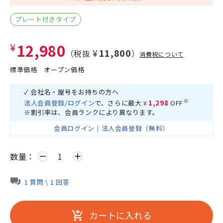
プレート付きタイプ
¥12,980
¥11,800
（税抜
）
消費税について
標準価格
オープン価格
✓ 会社名・屋号をお持ちの方へ
※
法人会員登録/ログイン
で、さらに最大
¥1,298
OFF
※割引率は、会員ランクにより異なります。
会員ログイン
｜
法人会員登録（無料）
数量：
remove
add
1 質問 \ 1 回答
カートに入れる
add_shopping_cart