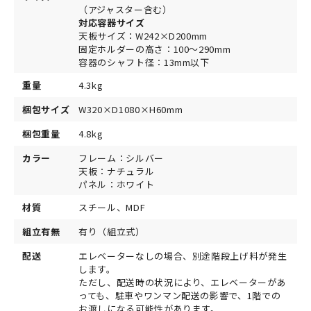
（アジャスター含む）
対応容器サイズ
天板サイズ：W242×D200mm
固定ホルダーの高さ：100～290mm
容器のシャフト径：13mm以下
重量
4.3kg
梱包サイズ
W320×D1080×H60mm
梱包重量
4.8kg
カラー
フレーム：シルバー
天板：ナチュラル
パネル：ホワイト
材質
スチール、MDF
組立有無
有り（組立式）
配送
エレベーターなしの場合、別途階段上げ料が発生
します。
ただし、配送時の状況により、エレベーターがあ
っても、駐車やワンマン配送の影響で、1階での
お渡しになる可能性があります。