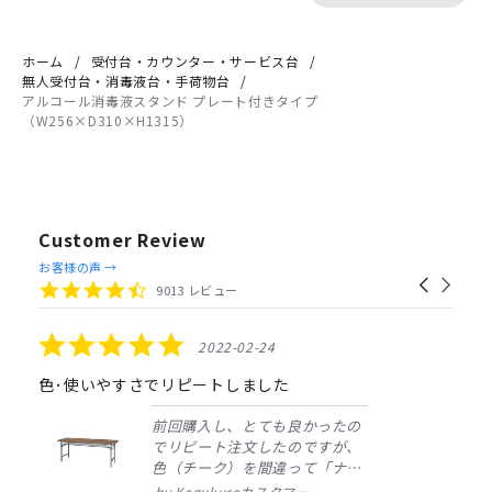
ホーム
受付台・カウンター・サービス台
無人受付台・消毒液台・手荷物台
アルコール消毒液スタンド プレート付きタイプ
（W256×D310×H1315）
Customer Review
Reviews
お客様の声 →
Carousel
carousel
4.4
9013 レビュー
arrows
star
rating
5.0
2022-02-24
star
rating
色･使いやすさでリピートしました
前回購入し、とても良かったの
でリピート注文したのですが、
色（チーク）を間違って「ナチ
ュラル」としてしまいました。
Kagukuroカスタマー