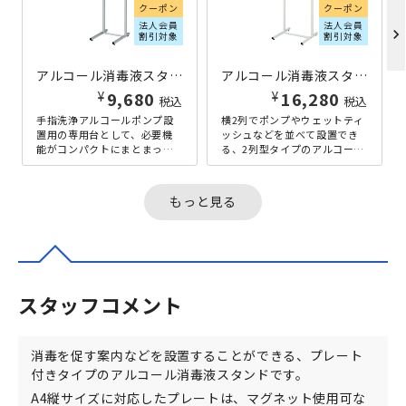
クーポン
クーポン
法人会員
法人会員
chevron_right
割引対象
割引対象
アルコール消毒液スタンド ベーシックタイプ W256×D310×H1015 シルバー
アルコール消毒液スタンド ボトル2列タイプ W350×D358×H1155 ホワイト
¥
¥
9,680
16,280
税込
税込
手指洗浄アルコールポンプ設
横2列でポンプやウェットティ
置用の専用台として、必要機
ッシュなどを並べて設置でき
能がコンパクトにまとまっ
る、2列型タイプのアルコール
た、ベーシックなポンプ台で
消毒液スタンドです。プレー
す。インフルエンザやノロウ
ト部には、B5サイズのカード
イルスの感染...
ケー...
もっと見る
スタッフコメント
消毒を促す案内などを設置することができる、プレート
付きタイプのアルコール消毒液スタンドです。
A4縦サイズに対応したプレートは、マグネット使用可な