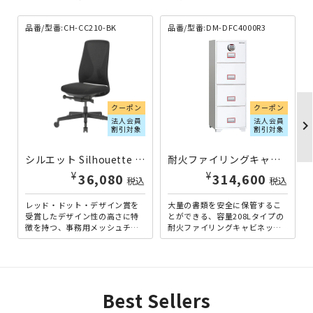
品番/型番:CH-CC210-BK
品番/型番:DM-DFC4000R3
クーポン
クーポン
法人会員
法人会員
chevron_righ
割引対象
割引対象
シルエット Silhouette 肘無し ブラック CH-CC210-BK | 000201
耐火ファイリングキャビネット 208L DM-DFC4000R3 | 619902
¥
¥
36,080
314,600
税込
税込
レッド・ドット・デザイン賞を
大量の書類を安全に保管するこ
受賞したデザイン性の高さに特
とができる、容量208Lタイプの
徴を持つ、事務用メッシュチェ
耐火ファイリングキャビネット
アです。背もたれには特許を取
です。一般的なファイリングキ
得したセパレート式ランバー
ャビネットの形状ながら、...
サ...
Best Sellers