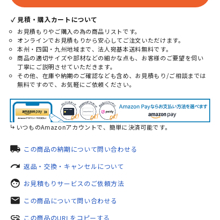
✓ 見積・購入カートについて
お見積もりやご購入の為の商品リストです。
オンラインでお見積もりから安心してご注文いただけます。
本州・四国・九州地域まで、法人宛基本送料無料です。
商品の適切サイズや部材などの細かな点も、お客様のご要望を伺い
丁寧にご説明させていただきます。
その他、在庫や納期のご確認なども含め、お見積もり/ご相談までは
無料ですので、お気軽にご依頼ください。
いつものAmazonアカウントで、簡単に決済可能です。
local_shipping
この商品の納期について問い合わせる
redo
返品・交換・キャンセルについて
face
お見積もりサービスのご依頼方法
mail
この商品について問い合わせる
add_link
この商品のURLをコピーする