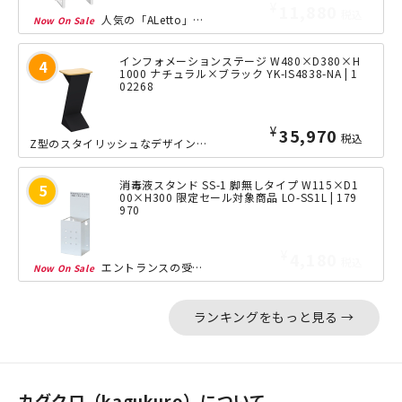
¥
11,880
税込
人気の「ALetto」シリーズならではのフォルムをそのままに、おしゃれなフロント...
インフォメーションステージ W480×D380×H
1000 ナチュラル×ブラック YK-IS4838-NA | 1
02268
¥
35,970
税込
Z型のスタイリッシュなデザインで、パッと目を惹く印象的なインフォメーションステー...
消毒液スタンド SS-1 脚無しタイプ W115×D1
00×H300 限定セール対象商品 LO-SS1L | 179
970
¥
4,180
税込
エントランスの受付カウンターはもちろん、デスクやテーブル、キャビネットの上など、...
ランキングをもっと見る →
カグクロ（kagukuro）について