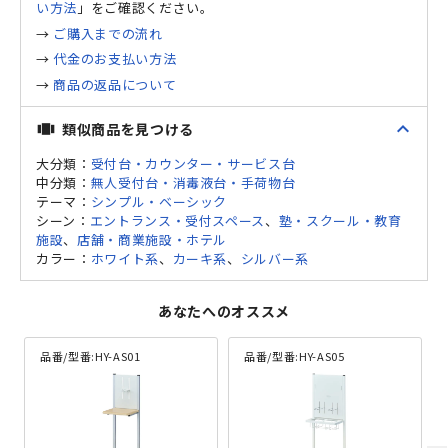
い方法
」をご確認ください。
→
ご購入までの流れ
→
代金のお支払い方法
→
商品の返品について
expand_less
類似商品を見つける
view_carousel
大分類：
受付台・カウンター・サービス台
中分類：
無人受付台・消毒液台・手荷物台
テーマ：
シンプル・ベーシック
シーン：
エントランス・受付スペース
、
塾・スクール・教育
施設
、
店舗・商業施設・ホテル
カラー：
ホワイト系
、
カーキ系
、
シルバー系
あなたへのオススメ
品番/型番:
HY-AS01
品番/型番:
HY-AS05