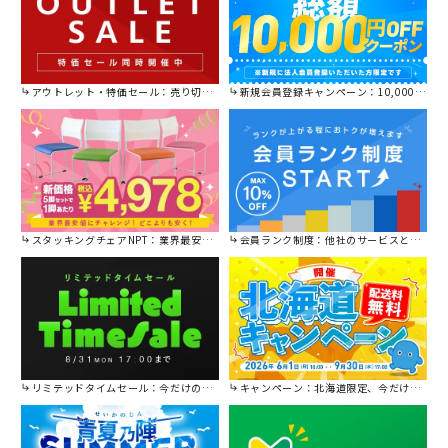
アウトレット・特価セール：売り切れ御免の特別価格！
新規会員登録キャンペーン：10,000円OFFクーポン進呈中！
スタッキングチェアNPT：業界最安値に挑戦！
会員ランク制度：他社のサービスと比較してください。
リミテッドタイムセール：今だけの限定セール。
キャンペーン：北海道限定、今だけ送料無料！