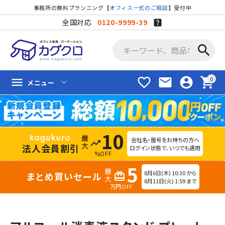
事務所の無料プランニング【
オフィス一式のご相談
】受付中
全国対応
0120-9999-39
search
favorite_border
mail
account_circle
shopping_cart
menu
メニュー
10
会社名・屋号をお持ちの方へ
trending_up
法人会員割引
ログイン状態で、いつでも適用
%OFF
5
8月6日(木) 10:30 から
まとめ買いセール
redeem
8月11日(火) 1:59 まで
万円OFF