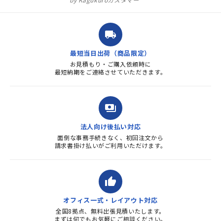
注文確定時に気付き、変更メー
ルを送ると直ぐに対応ください
ました。商品到着も早く、品
local_shipping
質・使いやすさで満足していま
す。また、リピートするときは
最短当日出荷（商品限定）
よろしくお...
お見積もり・ご購入依頼時に
最短納期をご連絡させていただきます。
payments
法人向け後払い対応
面倒な事務手続きなく、初回注文から
請求書掛け払いがご利用いただけます。
thumb_up
オフィス一式・レイアウト対応
全国8拠点、無料出張見積いたします。
まずは何でもお気軽にご相談ください。