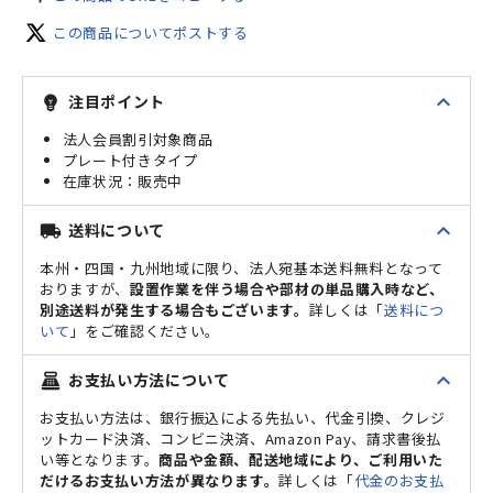
この商品についてポストする
expand_less
注目ポイント
emoji_objects
法人会員割引対象商品
プレート付きタイプ
販売中
expand_less
送料について
local_shipping
本州・四国・九州地域に限り、法人宛基本送料無料となって
おりますが、
設置作業を伴う場合や部材の単品購入時など、
別途送料が発生する場合もございます。
詳しくは「
送料につ
いて
」をご確認ください。
expand_less
お支払い方法について
point_of_sale
お支払い方法は、銀行振込による先払い、代金引換、クレジ
ットカード決済、コンビニ決済、Amazon Pay、請求書後払
い等となります。
商品や金額、配送地域により、ご利用いた
だけるお支払い方法が異なります。
詳しくは「
代金のお支払