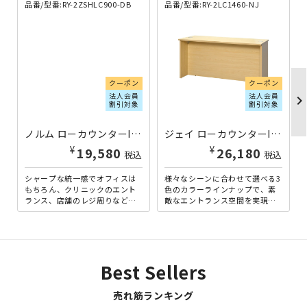
品番/型番:RY-2ZSHLC900-DB
品番/型番:RY-2LC1460-NJ
クーポン
クーポン
法人会員
法人会員
chevron_righ
割引対象
割引対象
ノルム ローカウンターII W900×D600×H700 ダークA RY-2ZSHLC900-DB | 100684
ジェイ ローカウンターII W1400×D600×H700 ナチュラルB RY-2LC1460-NJ | 132440
¥
¥
19,580
26,180
税込
税込
シャープな統一感でオフィスは
様々なシーンに合わせて選べる3
もちろん、クリニックのエント
色のカラーラインナップで、素
ランス、店舗のレジ周りなどに
敵なエントランス空間を実現す
もマッチする、「ノルム」シリ
る、「ジェイ」シリーズの横幅1
ーズのローカウンターの幅90...
400mmタイプのローカ...
Best Sellers
売れ筋ランキング