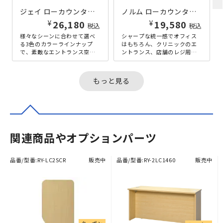
ジェイ ローカウンターII W1400×D600×H700 ナチュラル
ノルム ローカウンターII W900×D600×H700 ダークブラウン
¥
¥
26,180
19,580
税込
税込
様々なシーンに合わせて選べ
シャープな統一感でオフィス
る3色のカラーラインナップ
はもちろん、クリニックのエ
で、素敵なエントランス空間
ントランス、店舗のレジ周り
を実現する、「ジェイ」シリ
などにもマッチする、「ノル
ーズの横幅1400mmタイプの
ム」シリーズのローカウンタ
ローカ...
ーの幅90...
もっと見る
関連商品やオプションパーツ
品番/型番:
RY-LC2SCR
販売中
品番/型番:
RY-2LC1460
販売中