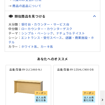
→
商品の返品について
expand_less
類似商品を見つける
view_carousel
大分類：
受付台・カウンター・サービス台
中分類：
ローカウンター・カウンターデスク
テーマ：
シンプル・ベーシック
、
ナチュラルテイスト
シーン：
エントランス・受付スペース
、
店舗・商業施設・ホ
テル
カラー：
ホワイト系
、
カーキ系
あなたへのオススメ
品番/型番:
RY-2LC1460-NJ
品番/型番:
RY-2ZSHLC900-DB
クーポン
クーポン
法人会員
法人会員
chevron_right
割引対象
割引対象