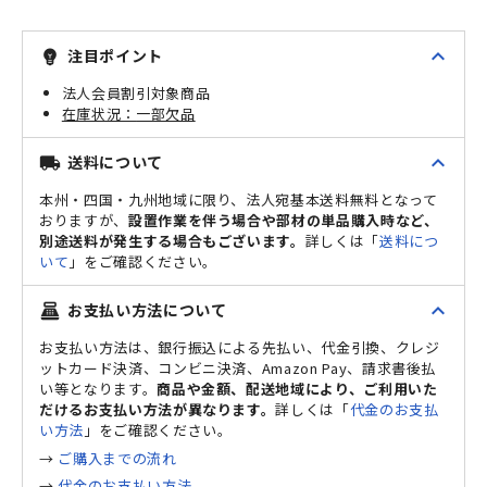
expand_less
注目ポイント
emoji_objects
法人会員割引対象商品
一部欠品
expand_less
送料について
local_shipping
本州・四国・九州地域に限り、法人宛基本送料無料となって
おりますが、
設置作業を伴う場合や部材の単品購入時など、
別途送料が発生する場合もございます。
詳しくは「
送料につ
いて
」をご確認ください。
expand_less
お支払い方法について
point_of_sale
お支払い方法は、銀行振込による先払い、代金引換、クレジ
ットカード決済、コンビニ決済、Amazon Pay、請求書後払
い等となります。
商品や金額、配送地域により、ご利用いた
だけるお支払い方法が異なります。
詳しくは「
代金のお支払
い方法
」をご確認ください。
→
ご購入までの流れ
→
代金のお支払い方法