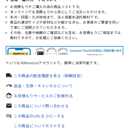
お見積もりやご購入の為の商品リストです。
オンラインでお見積もりから安心してご注文いただけます。
本州・四国・九州地域まで、法人宛基本送料無料です。
商品の適切サイズや部材などの細かな点も、お客様のご要望を伺い
丁寧にご説明させていただきます。
その他、在庫や納期のご確認なども含め、お見積もり/ご相談までは
無料ですので、お気軽にご依頼ください。
いつものAmazonアカウントで、簡単に決済可能です。
local_shipping
この商品の配送履歴を見る（納期目安）
redo
返品・交換・キャンセルについて
face
お見積もりサービスのご依頼方法
mail
この商品について問い合わせる
add_link
この商品のURLをコピーする
この商品についてポストする