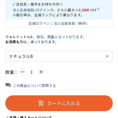
✓ 会社名・屋号をお持ちの方へ
※
法人会員登録/ログイン
で、さらに最大
¥2,068
OFF
※割引率は、会員ランクにより異なります。
会員ログイン
｜
法人会員登録（無料）
ウォルナットGは、
現在、
欠品
となっております。
お見積もり
は、承っております。
数量：
remove
add
この商品について質問する
カートに入れる
add_shopping_cart
✓ 見積・購入カートについて