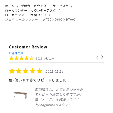
ホーム
受付台・カウンター・サービス台
ローカウンター・カウンターデスク
ローカウンター：木製タイプ
ジェイ ローカウンターII（W750×D600×H700）
Customer Review
Reviews
お客様の声 →
Carousel
carousel
4.4
9019 レビュー
arrows
star
rating
5.0
2022-02-24
star
rating
色･使いやすさでリピートしました
前回購入し、とても良かったの
でリピート注文したのですが、
色（チーク）を間違って「ナチ
ュラル」としてしまいました。
Kagukuroカスタマー
注文確定時に気付き、変更メー