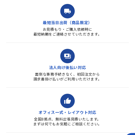
ルを送ると直ぐに対応ください
ました。商品到着も早く、品
local_shipping
質・使いやすさで満足していま
す。また、リピートするときは
最短当日出荷（商品限定）
よろしくお...
お見積もり・ご購入依頼時に
最短納期をご連絡させていただきます。
payments
法人向け後払い対応
面倒な事務手続きなく、初回注文から
請求書掛け払いがご利用いただけます。
thumb_up
オフィス一式・レイアウト対応
全国8拠点、無料出張見積いたします。
まずは何でもお気軽にご相談ください。