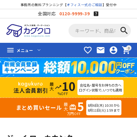
事務所の無料プランニング【
オフィス一式のご相談
】受付中
全国対応
0120-9999-39
search
favorite_border
mail
account_circle
shopping_cart
menu
メニュー
10
会社名・屋号をお持ちの方へ
trending_up
法人会員割引
ログイン状態で、いつでも適用
%OFF
5
8月6日(木) 10:30 から
まとめ買いセール
redeem
8月11日(火) 1:59 まで
万円OFF