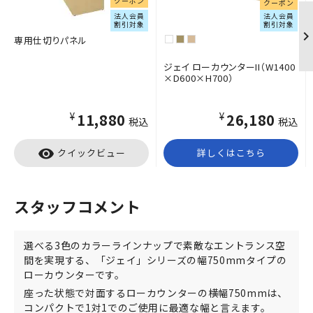
クーポン
クーポン
法人会員
法人会員
割引対象
割引対象
専用仕切りパネル
ジェイ ローカウンターII（W1400
×D600×H700）
¥11,880
¥26,180
税込
税込
visibility
クイックビュー
詳しくはこちら
スタッフコメント
選べる3色のカラーラインナップで素敵なエントランス空
間を実現する、「ジェイ」シリーズの幅750mmタイプの
ローカウンターです。
座った状態で対面するローカウンターの横幅750mmは、
コンパクトで1対1でのご使用に最適な幅と言えます。