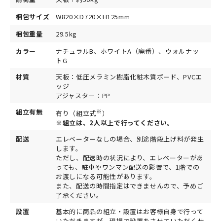
梱包サイズ
W820×D720×H125mm
梱包重量
29.5kg
カラー
ナチュラルB、ホワイトA（廃番）、ウォルナッ
トG
材質
天板：低圧メラミン樹脂化粧木質ボード、PVCエ
ッジ
アジャスター：PP
組立有無
※
有り（組立式
）
※組立は、2人以上で行ってください。
配送
エレベーターなしの場合、別途階段上げ料が発生
します。
ただし、配送時の状況により、エレベーターがあ
っても、駐車やワンマン配送の影響で、1階での
お渡しになる可能性があります。
また、配送の時間指定はできませんので、予めご
了承ください。
設置
基本的に商品の組立・設置はお客様自身で行って
いただきますが、現場で設置をさせていただくサ