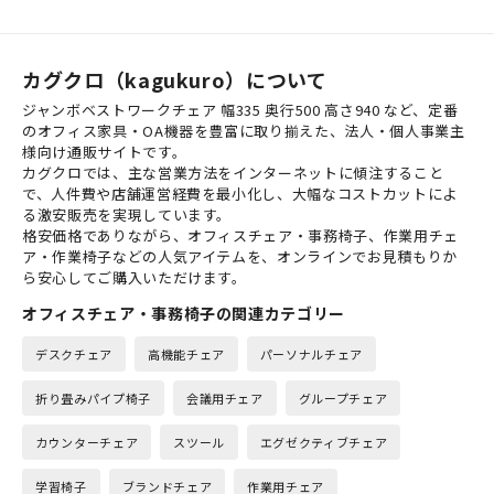
きも一般的なスチール書庫...
しており、オフィ...
カグクロ（kagukuro）について
ジャンボベストワークチェア 幅335 奥行500 高さ940 など、定番
のオフィス家具・OA機器を豊富に取り揃えた、法人・個人事業主
様向け通販サイトです。
カグクロでは、主な営業方法をインターネットに傾注すること
で、人件費や店舗運営経費を最小化し、大幅なコストカットによ
る激安販売を実現しています。
格安価格でありながら、オフィスチェア・事務椅子、作業用チェ
ア・作業椅子などの人気アイテムを、オンラインでお見積もりか
ら安心してご購入いただけます。
オフィスチェア・事務椅子の関連カテゴリー
デスクチェア
高機能チェア
パーソナルチェア
折り畳みパイプ椅子
会議用チェア
グループチェア
カウンターチェア
スツール
エグゼクティブチェア
学習椅子
ブランドチェア
作業用チェア