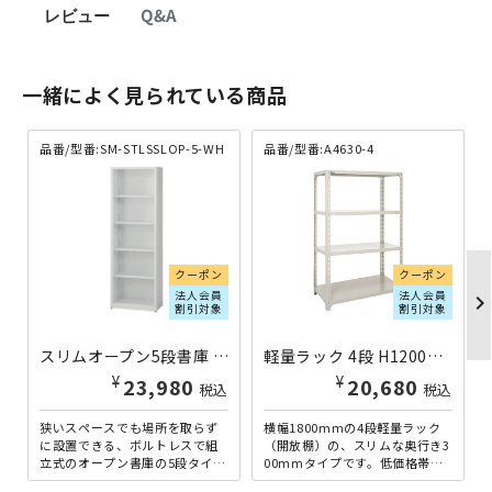
レビュー
Q&A
一緒によく見られている商品
品番/型番:SM-STLSSLOP-5-WH
品番/型番:A4630-4
クーポン
クーポン
法人会員
法人会員
chevron_righ
割引対象
割引対象
スリムオープン5段書庫 SMシリーズ W600×D350×H1787 SM-STLSSLOP-5-WH | 844662
軽量ラック 4段 H1200×W1800×D300 A4630-4 | 613010
¥
¥
23,980
20,680
税込
税込
狭いスペースでも場所を取らず
横幅1800mmの4段軽量ラック
に設置できる、ボルトレスで組
（開放棚）の、スリムな奥行き3
立式のオープン書庫の5段タイ
00mmタイプです。低価格帯な
プ。スリムな幅600mmで、奥行
がら120kgの棚板耐荷重を実現