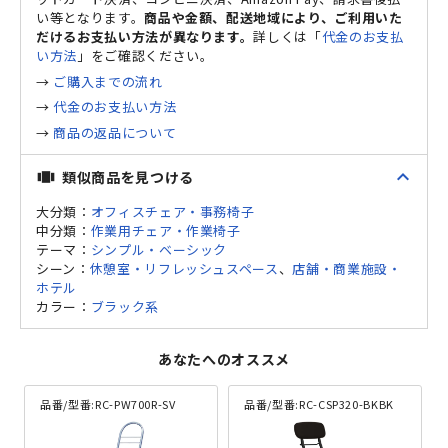
い等となります。
商品や金額、配送地域により、ご利用いた
だけるお支払い方法が異なります。
詳しくは「
代金のお支払
い方法
」をご確認ください。
→
ご購入までの流れ
→
代金のお支払い方法
→
商品の返品について
expand_less
類似商品を見つける
view_carousel
大分類：
オフィスチェア・事務椅子
中分類：
作業用チェア・作業椅子
テーマ：
シンプル・ベーシック
シーン：
休憩室・リフレッシュスペース
、
店舗・商業施設・
ホテル
カラー：
ブラック系
あなたへのオススメ
品番/型番:
RC-PW700R-SV
品番/型番:
RC-CSP320-BKBK