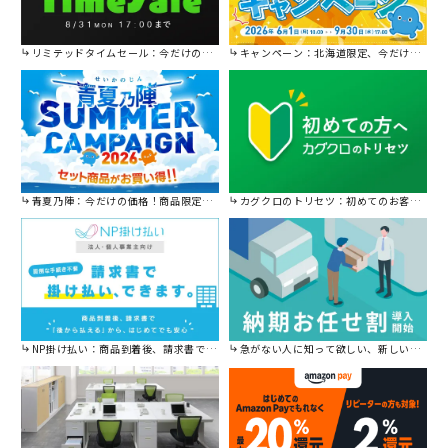
リミテッドタイムセール：今だけの限定セール。
キャンペーン：北海道限定、今だけ送料無料！
青夏乃陣：今だけの価格！商品限定セール開催中です。
カグクロのトリセツ：初めてのお客様はこちら。
NP掛け払い：商品到着後、請求書で後から払えます。
急がない人に知って欲しい、新しい割引を始めました。