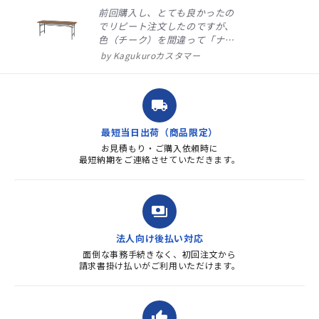
前回購入し、とても良かったの
でリピート注文したのですが、
色（チーク）を間違って「ナチ
ュラル」としてしまいました。
Kagukuroカスタマー
注文確定時に気付き、変更メー
ルを送ると直ぐに対応ください
ました。商品到着も早く、品
local_shipping
質・使いやすさで満足していま
す。また、リピートするときは
最短当日出荷（商品限定）
よろしくお...
お見積もり・ご購入依頼時に
最短納期をご連絡させていただきます。
payments
法人向け後払い対応
面倒な事務手続きなく、初回注文から
請求書掛け払いがご利用いただけます。
thumb_up