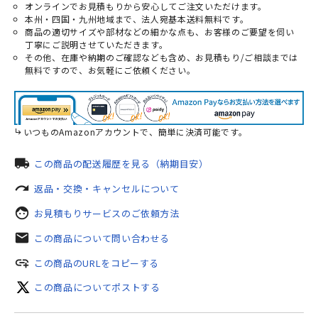
オンラインでお見積もりから安心してご注文いただけます。
本州・四国・九州地域まで、法人宛基本送料無料です。
商品の適切サイズや部材などの細かな点も、お客様のご要望を伺い
丁寧にご説明させていただきます。
その他、在庫や納期のご確認なども含め、お見積もり/ご相談までは
無料ですので、お気軽にご依頼ください。
いつものAmazonアカウントで、簡単に決済可能です。
local_shipping
この商品の配送履歴を見る（納期目安）
redo
返品・交換・キャンセルについて
face
お見積もりサービスのご依頼方法
mail
この商品について問い合わせる
add_link
この商品のURLをコピーする
この商品についてポストする