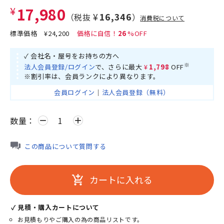
¥17,980
¥16,346
（税抜
）
消費税について
標準価格
¥24,200
26
✓ 会社名・屋号をお持ちの方へ
※
法人会員登録/ログイン
で、さらに最大
¥1,798
OFF
※割引率は、会員ランクにより異なります。
会員ログイン
｜
法人会員登録（無料）
数量：
remove
add
この商品について質問する
カートに入れる
add_shopping_cart
✓ 見積・購入カートについて
お見積もりやご購入の為の商品リストです。