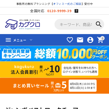
事務所の無料プランニング【
オフィス一式のご相談
】受付中
全国対応
0120-9999-39
search
favorite_border
mail
account_circle
shopping_cart
menu
メニュー
10
会社名・屋号をお持ちの方へ
trending_up
法人会員割引
ログイン状態で、いつでも適用
%OFF
5
8月6日(木) 10:30 から
まとめ買いセール
redeem
8月11日(火) 1:59 まで
万円OFF