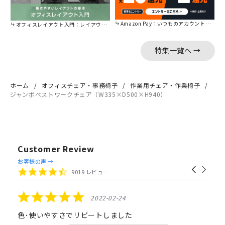
Amazon Pay：いつものアカウントで簡単に決済可能。
オフィスレイアウト入門：レイアウトの基本をご紹介。
特集一覧へ →
ホーム
オフィスチェア・事務椅子
作業用チェア・作業椅子
ジャンボベストワークチェア（W335×D500×H940）
Customer Review
Reviews
お客様の声 →
Carousel
carousel
4.4
9019 レビュー
arrows
star
rating
5.0
2022-02-24
star
rating
色･使いやすさでリピートしました