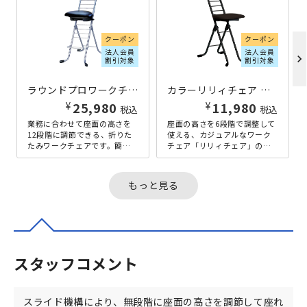
クーポン
クーポン
法人会員
法人会員
chevron_right
割引対象
割引対象
ラウンドプロワークチェア W420×D590×H930 シルバー
カラーリリィチェア W350×D480×H790 ブラック
¥
¥
25,980
11,980
税込
税込
業務に合わせて座面の高さを
座面の高さを6段階で調整して
12段階に調節できる、折りた
使える、カジュアルなワーク
たみワークチェアです。簡単
チェア「リリィチェア」のク
に座面を着脱して高さを変え
ッション座面タイプ。作業や
ることができますので、業務
シーンに合わせて高さを変え
に合わせ...
ることで...
もっと見る
スタッフコメント
スライド機構により、無段階に座面の高さを調節して座れ