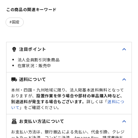
この商品の関連キーワード
国産
expand_less
注目ポイント
emoji_objects
法人会員割引対象商品
販売中
expand_less
送料について
local_shipping
本州・四国・九州地域に限り、法人宛基本送料無料となって
おりますが、
設置作業を伴う場合や部材の単品購入時など、
別途送料が発生する場合もございます。
詳しくは「
送料につ
いて
」をご確認ください。
expand_less
お支払い方法について
point_of_sale
お支払い方法は、銀行振込による先払い、代金引換、クレジ
ットカード決済、コンビニ決済、Amazon Pay、請求書後払