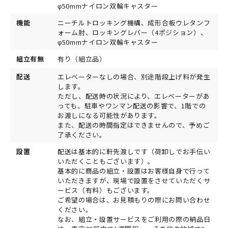
φ50mmナイロン双輪キャスター
機能
ニーチルトロッキング機構、成形合板ウレタンフ
ォーム肘、ロッキングレバー（4ポジション）、
φ50mmナイロン双輪キャスター
組立有無
有り（組立品）
配送
エレベーターなしの場合、別途階段上げ料が発生
します。
ただし、配送時の状況により、エレベーターがあ
っても、駐車やワンマン配送の影響で、1階での
お渡しになる可能性があります。
また、配送の時間指定はできませんので、予めご
了承ください。
設置
配送は基本的に軒先渡しです（荷卸しでお手伝い
いただくこともございます）。
基本的に商品の組立・設置はお客様自身で行って
いただきますが、現場で設置をさせていただくサ
ービス（有料）もございます。
ご希望の場合は、お見積もりの際にお問い合わせ
ください。
なお、組立・設置サービスをご利用の際の納品日