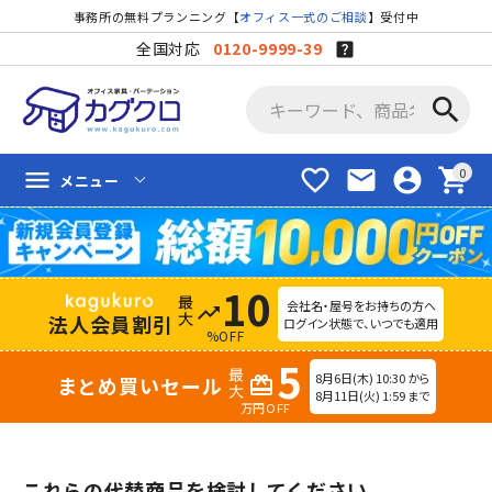
事務所の無料プランニング【
オフィス一式のご相談
】受付中
全国対応
0120-9999-39
search
favorite_border
mail
account_circle
shopping_cart
menu
メニュー
10
会社名・屋号をお持ちの方へ
trending_up
法人会員割引
ログイン状態で、いつでも適用
%OFF
5
8月6日(木) 10:30 から
まとめ買いセール
redeem
8月11日(火) 1:59 まで
万円OFF
これらの代替商品を検討してください