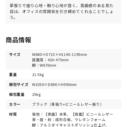
革張りで座り心地・触り心地が良く、高級感のある見た
目は、オフィスの雰囲気を引き締めてくれることでしょ
う。
商品情報
サイズ
W680×D715×H1140-1195mm
座面高：420-475mm
脚：W670mm
重量
21.5kg
梱包サイズ
W1050×D690×H590mm
梱包重量
25kg
カラー
ブラック（革張り+ビニールレザー張り）
材質
張地：【表面】本革、【背面】ビニールレザー
背・座・肘：成形合板、ウレタンフォーム
脚：アルミダイキャストポリッシュ仕上げ、