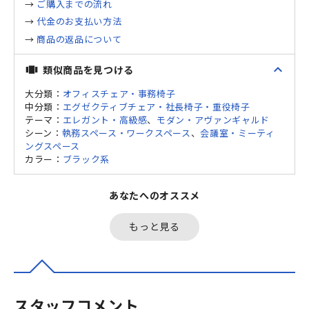
→
ご購入までの流れ
→
代金のお支払い方法
→
商品の返品について
expand_less
類似商品を見つける
view_carousel
大分類：
オフィスチェア・事務椅子
中分類：
エグゼクティブチェア・社長椅子・重役椅子
テーマ：
エレガント・高級感
、
モダン・アヴァンギャルド
シーン：
執務スペース・ワークスペース
、
会議室・ミーティ
ングスペース
カラー：
ブラック系
あなたへのオススメ
もっと見る
スタッフコメント