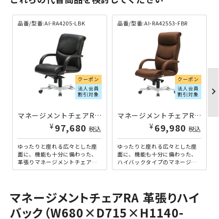
品番/型番:
AI-RA4205-LBK
品番/型番:
AI-RA42553-FBR
クーポン
クーポン
法人会員
法人会員
chevron_righ
割引対象
割引対象
マネージメントチェアRA 革張りローバック W680×D715×H955-1010 ブラック
マネージメントチェアRA ハイバック W680×D715×H1140-1195 ブラウン
¥
¥
97,680
69,980
税込
税込
ゆったりと座れる広々とした座
ゆったりと座れる広々とした座
面に、機能も十分に備わった、
面に、機能も十分に備わった、
革張りマネージメントチェアの
ハイバックタイプのマネージメ
ローバックタイプです。背と座
ントチェアです。背と座面後部
面後部が一体で動くニーチル
が一体で動くニーチルトロッ
ト...
キ...
マネージメントチェアRA 革張りハイ
バック（W680×D715×H1140-