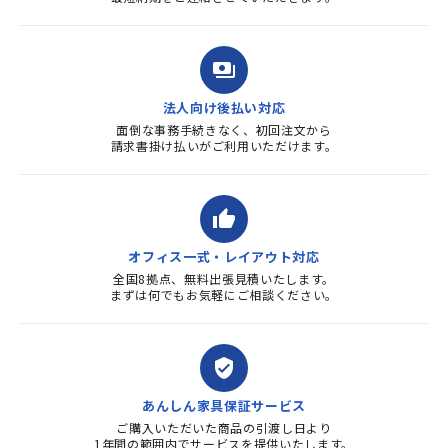
payments
法人向け後払い対応
面倒な事務手続きなく、初回注文から
請求書掛け払いがご利用いただけます。
thumb_up
オフィス一式・レイアウト対応
全国8拠点、無料出張見積いたします。
まずは何でもお気軽にご相談ください。
verified_user
あんしん家具保証サービス
ご購入いただいた商品の引渡し日より
1年間の範囲内でサービスを提供いたします。