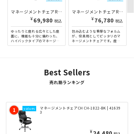
マネージメントチェアRA ハイバック ブラウン/布張り AI-RA42553-FBR | 411198
マネージメントチェアRA 肘パット付き AI-RA1855 | 410269
¥
¥
69,980
76,780
税込
税込
ゆったりと座れる広々とした座
包み込むような重厚なフォルム
面に、機能も十分に備わった、
が、役員用としてピッタリのマ
ハイバックタイプのマネージメ
ネージメントチェアです。座面
ントチェアです。背と座面後部
にはマットレスなどでよく使わ
が一体で動くニーチルトロッ
れるポケットコイルとウレタ
キ...
ン...
Best Sellers
売れ筋ランキング
マネージメントチェアCH CH-1822-BK | 41639
3
¥
24,480
税込