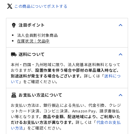
この商品についてポストする
expand_less
注目ポイント
emoji_objects
法人会員割引対象商品
欠品中
expand_less
送料について
local_shipping
本州・四国・九州地域に限り、法人宛基本送料無料となって
おりますが、
設置作業を伴う場合や部材の単品購入時など、
別途送料が発生する場合もございます。
詳しくは「
送料につ
いて
」をご確認ください。
expand_less
お支払い方法について
point_of_sale
お支払い方法は、銀行振込による先払い、代金引換、クレジ
ットカード決済、コンビニ決済、Amazon Pay、請求書後払
い等となります。
商品や金額、配送地域により、ご利用いた
だけるお支払い方法が異なります。
詳しくは「
代金のお支払
い方法
」をご確認ください。