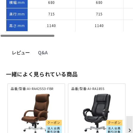
横幅:mm
680
680
奥行:mm
715
715
高さ:mm
1140
1140
レビュー
Q&A
一緒によく見られている商品
品番/型番:AI-RA42553-FBR
品番/型番:AI-RA1855
クーポン
クーポン
法人会員
法人会員
chevron_righ
割引対象
割引対象