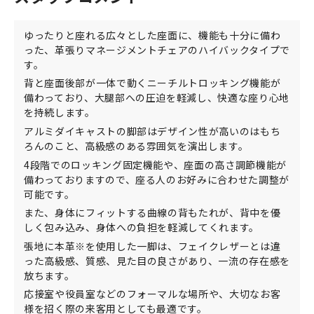
ゆったりと座れる広々とした座面に、機能も十分に備わ
った、革張りマネージメントチェアのハイバックタイプで
す。
背と座面後部が一体で動くニーチルトロッキング機能が
備わっており、大腿部への圧迫を軽減し、快適な座り心地
を持続します。
アルミダイキャストの脚部はデザイン性が高いのはもち
ろんのこと、高級感のある雰囲気を演出します。
4段階でのロッキング固定機能や、座面の高さ調節機能が
備わっておりますので、座る人のお好みに合わせた調整が
可能です。
また、身体にフィットする曲線の背もたれが、背中を優
しく包み込み、身体への負担を軽減してくれます。
張地に本革※を使用した一脚は、フェイクレザーとは違
った高級感、質感、見た目の良さがあり、一流の存在感を
放ちます。
応接室や役員室などのフォーマルな場所や、大切なお客
様を招く際の来客用としても最適です。