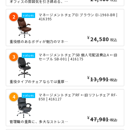
オフィスの雰囲気を引き締める、役員クラスのエグゼクティブチェアです。本革のような...
マネージメントチェアEI ブラウン EI-1960-BR |
416395
¥
24,580
税込
重役感のあるボディが魅力のマネージメントチェアです。肘掛けまでもがクッションタイ...
マネージメントチェアSB 個人宅配送費込A ←旧
セーブル SB-001 | 416175
¥
13,991
税込
重役タイプのチェアならでは重厚感を保ちながら、驚きのコストパフォーマンスを実現し...
マネージメントチェアRF ←旧リフレチェア RF-
850 | 416127
¥
47,981
税込
管理職の重責に、多大なストレスは付きもの…。仕事に疲れた時には、脚を思いっきり伸...