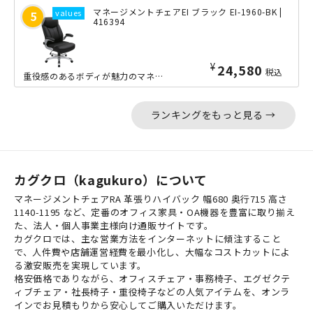
マネージメントチェアEI ブラック EI-1960-BK |
416394
¥
24,580
税込
重役感のあるボディが魅力のマネージメントチェアです。肘掛けまでもがクッションタイ...
ランキングをもっと見る →
カグクロ（kagukuro）について
マネージメントチェアRA 革張りハイバック 幅680 奥行715 高さ
1140-1195 など、定番のオフィス家具・OA機器を豊富に取り揃え
た、法人・個人事業主様向け通販サイトです。
カグクロでは、主な営業方法をインターネットに傾注すること
で、人件費や店舗運営経費を最小化し、大幅なコストカットによ
る激安販売を実現しています。
格安価格でありながら、オフィスチェア・事務椅子、エグゼクテ
ィブチェア・社長椅子・重役椅子などの人気アイテムを、オンラ
インでお見積もりから安心してご購入いただけます。