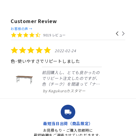
Customer Review
Reviews
お客様の声 →
Carousel
carousel
4.4
9019 レビュー
arrows
star
rating
5.0
2022-02-24
star
rating
色･使いやすさでリピートしました
前回購入し、とても良かったの
でリピート注文したのですが、
色（チーク）を間違って「ナチ
ュラル」としてしまいました。
Kagukuroカスタマー
注文確定時に気付き、変更メー
ルを送ると直ぐに対応ください
ました。商品到着も早く、品
local_shipping
質・使いやすさで満足していま
す。また、リピートするときは
最短当日出荷（商品限定）
よろしくお...
お見積もり・ご購入依頼時に
最短納期をご連絡させていただきます。