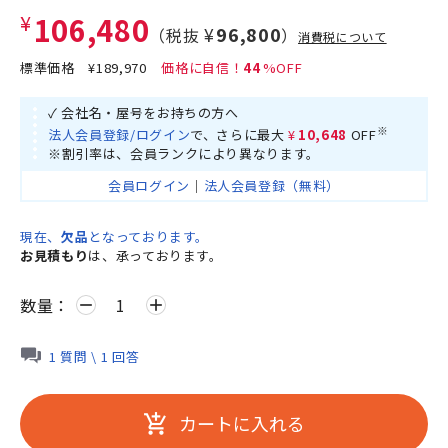
¥106,480
¥96,800
（税抜
）
消費税について
標準価格
¥189,970
44
✓ 会社名・屋号をお持ちの方へ
※
法人会員登録/ログイン
で、さらに最大
¥10,648
OFF
※割引率は、会員ランクにより異なります。
会員ログイン
｜
法人会員登録（無料）
現在、
欠品
となっております。
お見積もり
は、承っております。
数量：
remove
add
1 質問 \ 1 回答
カートに入れる
add_shopping_cart