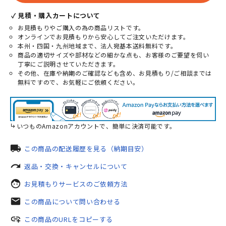
✓ 見積・購入カートについて
お見積もりやご購入の為の商品リストです。
オンラインでお見積もりから安心してご注文いただけます。
本州・四国・九州地域まで、法人宛基本送料無料です。
商品の適切サイズや部材などの細かな点も、お客様のご要望を伺い
丁寧にご説明させていただきます。
その他、在庫や納期のご確認なども含め、お見積もり/ご相談までは
無料ですので、お気軽にご依頼ください。
いつものAmazonアカウントで、簡単に決済可能です。
local_shipping
この商品の配送履歴を見る（納期目安）
redo
返品・交換・キャンセルについて
face
お見積もりサービスのご依頼方法
mail
この商品について問い合わせる
add_link
この商品のURLをコピーする