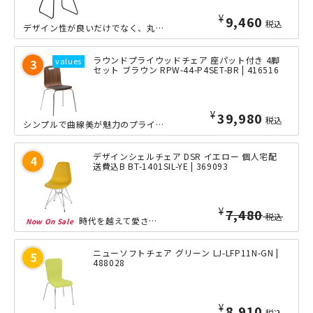
¥
9,460
税込
デザイン性が良いだけでなく、丸みがかった座面が身体にフィットし快適な座り心地を実...
ラウンドプライウッドチェア 座パット付き 4脚
セット ブラウン RPW-44-P4SET-BR | 416516
¥
39,980
税込
シンプルで曲線美が魅力のプライウッド製4本脚チェアです。明るい北欧風のナチュラル...
デザインシェルチェア DSR イエロー 個人宅配
送費込B BT-1401SIL-YE | 369093
¥
5,980
税込
時代を越えて愛され続けている、他にない斬新なデザインフォルムの「シェルサイドチェ...
ニューソフトチェア グリーン LJ-LFP11N-GN |
488028
¥
8,910
税込