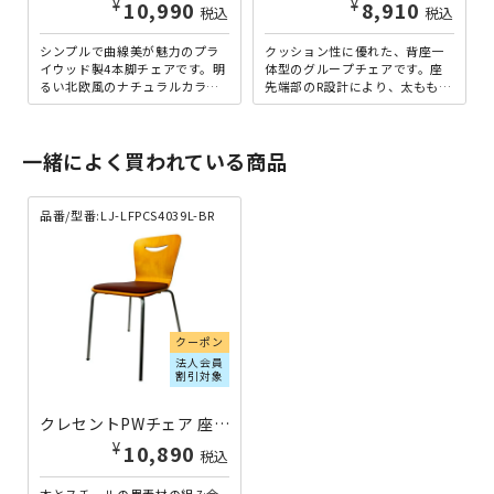
¥
¥
10,990
8,910
税込
税込
シンプルで曲線美が魅力のプラ
クッション性に優れた、背座一
イウッド製4本脚チェアです。明
体型のグループチェアです。座
るい北欧風のナチュラルカラー
先端部のR設計により、太ももや
と、高級感漂うブラウンの2色か
膝裏に圧迫感を感じることな
ら選べます。椅子の出し入...
く、心地よい座り心地を実現
し...
一緒によく買われている商品
品番/型番:LJ-LFPCS4039L-BR
クーポン
法人会員
割引対象
クレセントPWチェア 座パット付き ブラウン LJ-LFPCS4039L-BR | 488219
¥
10,890
税込