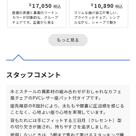
¥
¥
17,050
10,890
税込
税込
座面の表面と裏面のツートン
スリムな曲げ加工が美しい、
カラーが印象的な、グループ
プライウッドチェア。シンプ
チェアです。正面から見ると
ルながら、シャープで飽きの
爽やかなホワイトカラーが目
こないデザイン性を持つ、リ
を惹き、背面のナチュラルや
ーズナブルなグループチェア
ブラウンの...
です。木目...
もっと見る
スタッフコメント
木とスチールの異素材の組み合わせがおしゃれなカフェ
風チェアのPVCレザー座パット付タイプです。
座先端部のR設計により、太ももや膝裏に圧迫感を感じる
ことなく、心地よい座り心地を実現しています。
背もたれには手にフィットする三日月（クレセント）型
の切り欠きが施され、持ちやすさを追求しました。
使用しないときは、5脚まで重ねて置けるスタッキング機