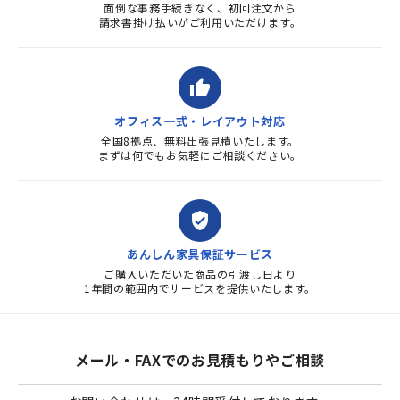
面倒な事務手続きなく、初回注文から
請求書掛け払いがご利用いただけます。
thumb_up
オフィス一式・レイアウト対応
全国8拠点、無料出張見積いたします。
まずは何でもお気軽にご相談ください。
verified_user
あんしん家具保証サービス
ご購入いただいた商品の引渡し日より
1年間の範囲内でサービスを提供いたします。
メール・FAXでのお見積もりやご相談