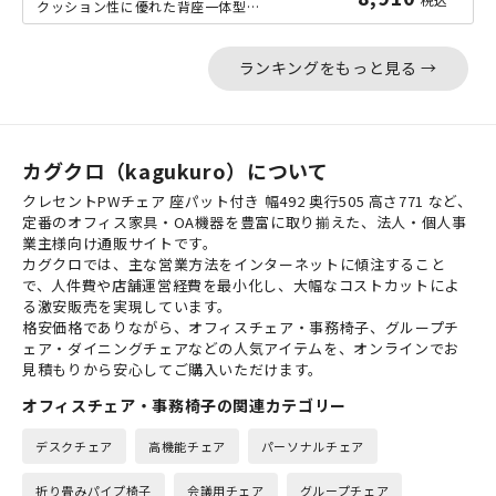
クッション性に優れた背座一体型のグループチェア。ウレタンを使用した柔らかな一体型...
ランキングをもっと見る →
カグクロ（kagukuro）について
クレセントPWチェア 座パット付き 幅492 奥行505 高さ771 など、
定番のオフィス家具・OA機器を豊富に取り揃えた、法人・個人事
業主様向け通販サイトです。
カグクロでは、主な営業方法をインターネットに傾注すること
で、人件費や店舗運営経費を最小化し、大幅なコストカットによ
る激安販売を実現しています。
格安価格でありながら、オフィスチェア・事務椅子、グループチ
ェア・ダイニングチェアなどの人気アイテムを、オンラインでお
見積もりから安心してご購入いただけます。
オフィスチェア・事務椅子の関連カテゴリー
デスクチェア
高機能チェア
パーソナルチェア
折り畳みパイプ椅子
会議用チェア
グループチェア