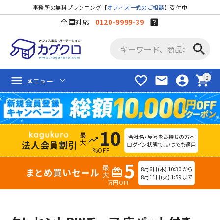
事務所の無料プランニング【
オフィス一式のご相談
】受付中
全国対応
0120-9999-39
search
favorite_border
mail
account_circle
shopping_cart
menu
メニュー
10
会社名・屋号をお持ちの方へ
trending_up
法人会員割引
ログイン状態で、いつでも適用
%OFF
5
8月6日(木) 10:30 から
まとめ買いセール
redeem
8月11日(火) 1:59 まで
万円OFF