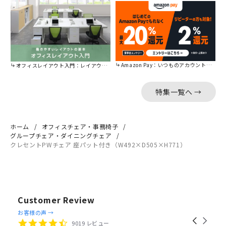
Amazon Pay：いつものアカウントで簡単に決済可能。
オフィスレイアウト入門：レイアウトの基本をご紹介。
特集一覧へ →
ホーム
オフィスチェア・事務椅子
グループチェア・ダイニングチェア
クレセントPWチェア 座パット付き（W492×D505×H771）
Customer Review
Reviews
お客様の声 →
Carousel
carousel
4.4
9019 レビュー