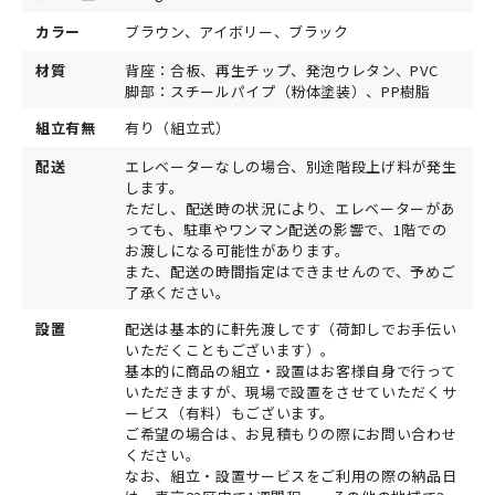
カラー
ブラウン、アイボリー、ブラック
材質
背座：合板、再生チップ、発泡ウレタン、PVC
脚部：スチールパイプ（粉体塗装）、PP樹脂
組立有無
有り（組立式）
配送
エレベーターなしの場合、別途階段上げ料が発生
します。
ただし、配送時の状況により、エレベーターがあ
っても、駐車やワンマン配送の影響で、1階での
お渡しになる可能性があります。
また、配送の時間指定はできませんので、予めご
了承ください。
設置
配送は基本的に軒先渡しです（荷卸しでお手伝い
いただくこともございます）。
基本的に商品の組立・設置はお客様自身で行って
いただきますが、現場で設置をさせていただくサ
ービス（有料）もございます。
ご希望の場合は、お見積もりの際にお問い合わせ
ください。
なお、組立・設置サービスをご利用の際の納品日