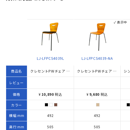
✓ 表示中
LJ-LFPCS4039L
LJ-LFPCS4039-NA
商品名
クレセントPWチェア 座パット付き（W492×D505×H771）
クレセントPWチェア W492×D505×H771 ブラウン
レビュー
価格
¥
10,890
税込
¥
9,680
税込
カラー
横幅:mm
492
492
奥行:mm
505
505