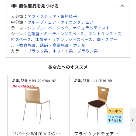
expand_less
類似商品を見つける
view_carousel
大分類：
オフィスチェア・事務椅子
中分類：
グループチェア・ダイニングチェア
テーマ：
シンプル・ベーシック
、
ナチュラルテイスト
シーン：
会議室・ミーティングスペース
、
エントランス・受
付スペース
、
休憩室・リフレッシュスペース
、
塾・スクー
ル・教育施設
、
店舗・商業施設・ホテル
カラー：
ブラック系
、
ホワイト系
、
ブラウン系
あなたへのオススメ
品番/型番:
MRN-21498A-NA
品番/型番:
LJ-LFP16-BR
クーポン
法人会員
chevron_right
割引対象
リバーシ W470×D525×H790 ナチュラル
プライウッドチェア W506×D520×H817 ブラウン