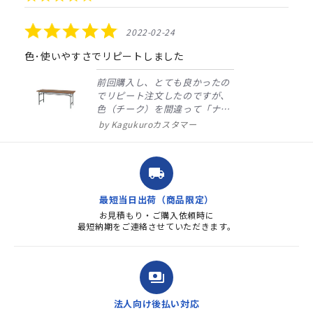
arrows
star
rating
5.0
2022-02-24
star
rating
色･使いやすさでリピートしました
前回購入し、とても良かったの
でリピート注文したのですが、
色（チーク）を間違って「ナチ
ュラル」としてしまいました。
Kagukuroカスタマー
注文確定時に気付き、変更メー
ルを送ると直ぐに対応ください
ました。商品到着も早く、品
local_shipping
質・使いやすさで満足していま
す。また、リピートするときは
最短当日出荷（商品限定）
よろしくお...
お見積もり・ご購入依頼時に
最短納期をご連絡させていただきます。
payments
法人向け後払い対応