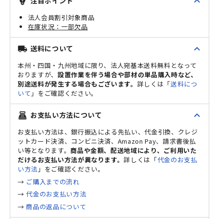
expand_less
注目ポイント
emoji_objects
法人会員割引対象商品
一部欠品
expand_less
送料について
local_shipping
本州・四国・九州地域に限り、法人宛基本送料無料となって
おりますが、
設置作業を伴う場合や部材の単品購入時など、
別途送料が発生する場合もございます。
詳しくは「
送料につ
いて
」をご確認ください。
expand_less
お支払い方法について
point_of_sale
お支払い方法は、銀行振込による先払い、代金引換、クレジ
ットカード決済、コンビニ決済、Amazon Pay、請求書後払
い等となります。
商品や金額、配送地域により、ご利用いた
だけるお支払い方法が異なります。
詳しくは「
代金のお支払
い方法
」をご確認ください。
→
ご購入までの流れ
→
代金のお支払い方法
→
商品の返品について