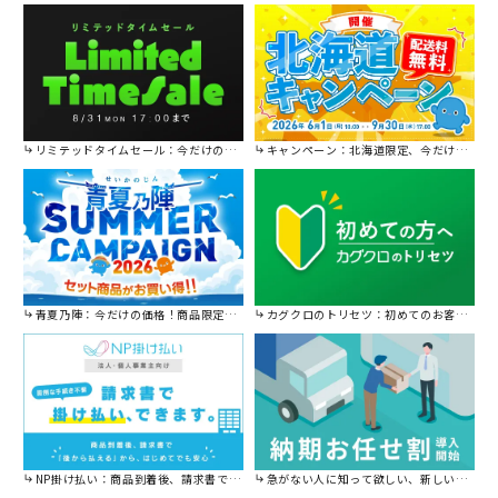
リミテッドタイムセール：今だけの限定セール。
キャンペーン：北海道限定、今だけ送料無料！
青夏乃陣：今だけの価格！商品限定セール開催中です。
カグクロのトリセツ：初めてのお客様はこちら。
NP掛け払い：商品到着後、請求書で後から払えます。
急がない人に知って欲しい、新しい割引を始めました。