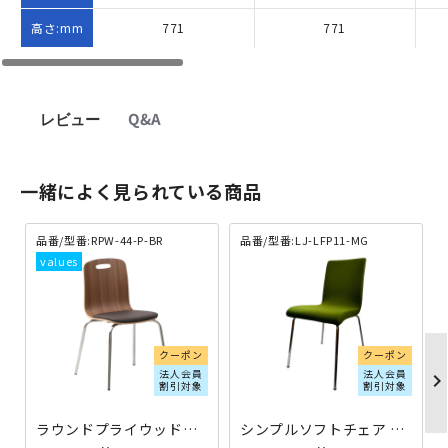
高さ:mm
771
771
レビュー
Q&A
一緒によく見られている商品
品番/型番:RPW-44-P-BR
品番/型番:LJ-LFP11-MG
クーポン
クーポン
法人会員
法人会員
chevron_righ
割引対象
割引対象
ラウンドプライウッドチェア 座パット付き 単体 ブラウン RPW-44-P-BR | 416512
シンプルソフトチェア モスグリーン LJ-LFP11-MG | 488223