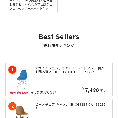
木とスチールの異素材の組み合
わせがおしゃれなカフェ風チェ
アのPVCレザー座パット付タイ
プです。座先端部のR設計によ
り、太ももや膝裏に圧迫感を...
Best Sellers
売れ筋ランキング
デザインシェルチェア DSR ライトブルー 個人
宅配送費込B BT-1401SIL-LBL | 369095
¥
5,980
税込
時代を越えて愛され続けている、他にない斬新なデザインフォルムの「シェルサイドチェ...
ビーノチェア キャメル IB-CH3285-CA | 33285
3