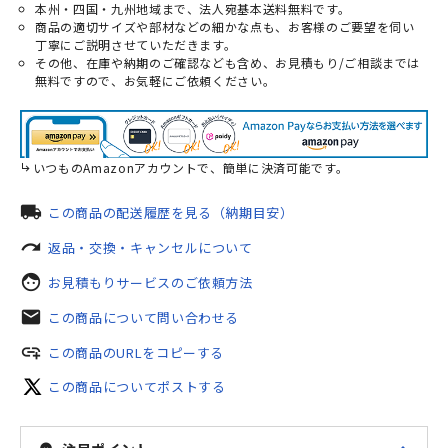
本州・四国・九州地域まで、法人宛基本送料無料です。
商品の適切サイズや部材などの細かな点も、お客様のご要望を伺い
丁寧にご説明させていただきます。
その他、在庫や納期のご確認なども含め、お見積もり/ご相談までは
無料ですので、お気軽にご依頼ください。
いつものAmazonアカウントで、簡単に決済可能です。
local_shipping
この商品の配送履歴を見る（納期目安）
redo
返品・交換・キャンセルについて
face
お見積もりサービスのご依頼方法
mail
この商品について問い合わせる
add_link
この商品のURLをコピーする
この商品についてポストする