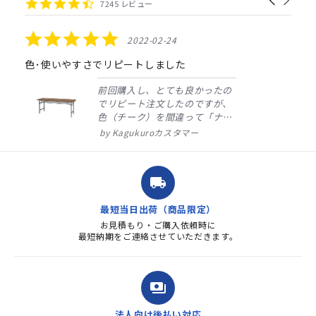
4.4
7245 レビュー
arrows
star
rating
5.0
2022-02-24
star
rating
色･使いやすさでリピートしました
前回購入し、とても良かったの
でリピート注文したのですが、
色（チーク）を間違って「ナチ
ュラル」としてしまいました。
Kagukuroカスタマー
注文確定時に気付き、変更メー
ルを送ると直ぐに対応ください
ました。商品到着も早く、品
local_shipping
質・使いやすさで満足していま
す。また、リピートするときは
最短当日出荷（商品限定）
よろしくお...
お見積もり・ご購入依頼時に
最短納期をご連絡させていただきます。
payments
法人向け後払い対応