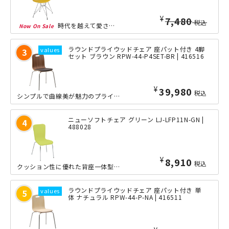
¥
5,980
税込
時代を越えて愛され続けている、他にない斬新なデザインフォルムの「シェルサイドチェ...
ラウンドプライウッドチェア 座パット付き 4脚
セット ブラウン RPW-44-P4SET-BR | 416516
¥
39,980
税込
シンプルで曲線美が魅力のプライウッド製4本脚チェアです。明るい北欧風のナチュラル...
ニューソフトチェア グリーン LJ-LFP11N-GN |
488028
¥
8,910
税込
クッション性に優れた背座一体型のグループチェア。ウレタンを使用した柔らかな一体型...
ラウンドプライウッドチェア 座パット付き 単
体 ナチュラル RPW-44-P-NA | 416511