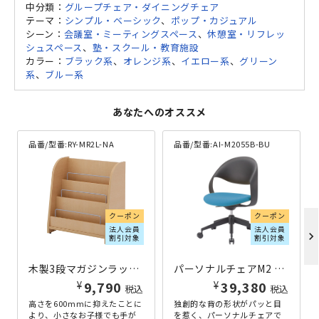
中分類：
グループチェア・ダイニングチェア
テーマ：
シンプル・ベーシック
、
ポップ・カジュアル
シーン：
会議室・ミーティングスペース
、
休憩室・リフレッ
シュスペース
、
塾・スクール・教育施設
カラー：
ブラック系
、
オレンジ系
、
イエロー系
、
グリーン
系
、
ブルー系
あなたへのオススメ
品番/型番:
RY-MR2L-NA
品番/型番:
AI-M2055B-BU
クーポン
クーポン
法人会員
法人会員
chevron_right
割引対象
割引対象
木製3段マガジンラックII ロータイプ W550×D290×H600 ナチュラル
パーソナルチェアM2 W605×D570×H855-960 ブルー
¥
¥
9,790
39,380
税込
税込
高さを600mmに抑えたことに
独創的な背の形状がパッと目
より、小さなお子様でも手が
を惹く、パーソナルチェアで