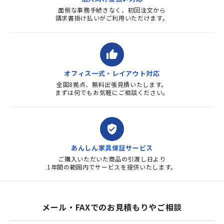
面倒な事務手続きなく、初回注文から
請求書掛け払いがご利用いただけます。
thumb_up
オフィス一式・レイアウト対応
全国8拠点、無料出張見積いたします。
まずは何でもお気軽にご相談ください。
verified_user
あんしん家具保証サービス
ご購入いただいた商品の引渡し日より
1年間の範囲内でサービスを提供いたします。
メール・FAXでのお見積もりやご相談