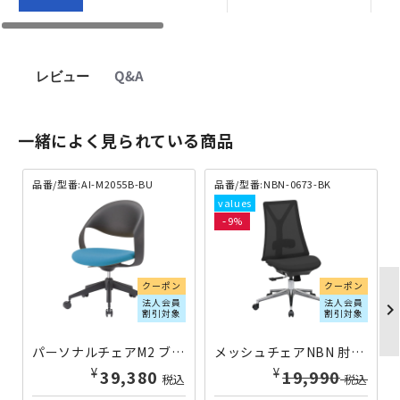
レビュー
Q&A
一緒によく見られている商品
品番/型番:AI-M2055B-BU
品番/型番:NBN-0673-BK
9
クーポン
クーポン
法人会員
法人会員
chevron_righ
割引対象
割引対象
パーソナルチェアM2 ブルー AI-M2055B-BU | 411247
メッシュチェアNBN 肘無し ブラック NBN-0673-BK | 416489
¥
¥
39,380
18,180
税込
税込