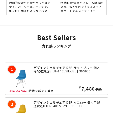
独創的な背の形状がパッと目を
特徴的なY字型のフレーム構造に
惹く、パーソナルチェアです。
より、背もたれを支えるように
紙を折り曲げたような形状の背
サポートするメッシュチェアで
が、座った際に身体に包み込む
す。程よくしなる背もたれと、
ようにフィットすることで、
弾力性に優れたモールドウレ...
安...
Best Sellers
売れ筋ランキング
デザインシェルチェア DSR ライトブルー 個人
宅配送費込B BT-1401SIL-LBL | 369095
¥
5,980
税込
時代を越えて愛され続けている、他にない斬新なデザインフォルムの「シェルサイドチェ...
デザインシェルチェア DSR イエロー 個人宅配
送費込B BT-1401SIL-YE | 369093