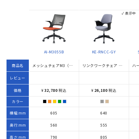
✓ 表示中
AI-M3055B
KE-RNCC-GY
商品名
メッシュチェアM3（W605×D560×H790-885）
リンクワークチェア W640×D555×H805-900 グレー
レビュー
価格
¥
32,780
税込
¥
26,180
税込
カラー
横幅:mm
605
640
奥行:mm
560
555
高さ:mm
790
805