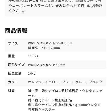
座の張地は5色ご用意しておりますので、空間での差し色
やコーポレートカラーなど、好みに合わせて自由にお選び
ください。
商品情報
サイズ
W605×D560×H790-885mm
座面高：430-525mm
重量
11.5kg
梱包サイズ
W680×D680×H540mm
梱包重量
14kg
カラー
オレンジ、イエロー、ブルー、グレー、ブラック
材質
背・座：強化ナイロン樹脂成形品・ウレタンフォ
ーム
肘：強化ナイロン樹脂成形品
脚：強化ナイロン樹脂成形品・φ60mmウレタン
巻双輪キャスター