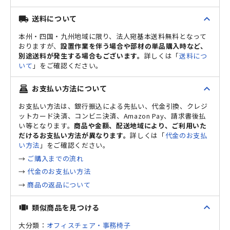
expand_less
送料について
local_shipping
本州・四国・九州地域に限り、法人宛基本送料無料となって
おりますが、
設置作業を伴う場合や部材の単品購入時など、
別途送料が発生する場合もございます。
詳しくは「
送料につ
いて
」をご確認ください。
expand_less
お支払い方法について
point_of_sale
お支払い方法は、銀行振込による先払い、代金引換、クレジ
ットカード決済、コンビニ決済、Amazon Pay、請求書後払
い等となります。
商品や金額、配送地域により、ご利用いた
だけるお支払い方法が異なります。
詳しくは「
代金のお支払
い方法
」をご確認ください。
→
ご購入までの流れ
→
代金のお支払い方法
→
商品の返品について
expand_less
類似商品を見つける
view_carousel
大分類：
オフィスチェア・事務椅子