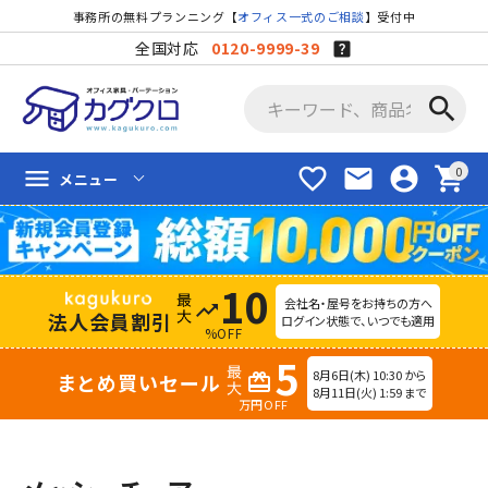
事務所の無料プランニング【
オフィス一式のご相談
】受付中
全国対応
0120-9999-39
search
favorite_border
mail
account_circle
shopping_cart
menu
メニュー
10
会社名・屋号をお持ちの方へ
trending_up
法人会員割引
ログイン状態で、いつでも適用
%OFF
5
8月6日(木) 10:30 から
まとめ買いセール
redeem
8月11日(火) 1:59 まで
万円OFF