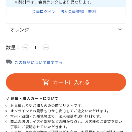
※割引率は、会員ランクにより異なります。
会員ログイン
｜
法人会員登録（無料）
数量：
remove
add
この商品について質問する
カートに入れる
add_shopping_cart
✓ 見積・購入カートについて
お見積もりやご購入の為の商品リストです。
オンラインでお見積もりから安心してご注文いただけます。
本州・四国・九州地域まで、法人宛基本送料無料です。
商品の適切サイズや部材などの細かな点も、お客様のご要望を伺い
丁寧にご説明させていただきます。
その他、在庫や納期のご確認なども含め、お見積もり/ご相談までは