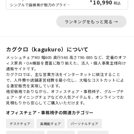
¥
10,990
税込
シンプルで曲線美が魅力のプライウッド製4本脚チェアです。明るい北欧風のナチュラル...
ランキングをもっと見る →
カグクロ（kagukuro）について
メッシュチェアM3 幅605 奥行560 高さ790-885 など、定番のオフ
ィス家具・OA機器を豊富に取り揃えた、法人・個人事業主様向け
通販サイトです。
カグクロでは、主な営業方法をインターネットに傾注すること
で、人件費や店舗運営経費を最小化し、大幅なコストカットによ
る激安販売を実現しています。
格安価格でありながら、オフィスチェア・事務椅子、グループチ
ェア・ダイニングチェアなどの人気アイテムを、オンラインでお
見積もりから安心してご購入いただけます。
オフィスチェア・事務椅子の関連カテゴリー
デスクチェア
高機能チェア
パーソナルチェア