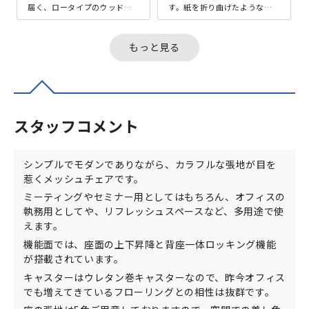
届く、ロータイプのウッドマ
す。紙を折り曲げたような形
ガジンラック。児童向けの本
状の背が、座った際に身体に
を並べて、オフィスや店舗の
包み込むようにフィットする
キッズ...
ことで、安...
もっと見る
スタッフコメント
シンプルでモダンでありながら、カラフルな張地が目を
惹くメッシュチェアです。
ミーティングやセミナー用としてはもちろん、オフィスの
執務用としてや、リフレッシュスペースなど、多用途で使
えます。
機能面では、座面の上下昇降と背座一体ロッキング機能
が搭載されています。
キャスターはウレタン巻キャスターなので、昨今オフィス
でも増えてきているフローリングとの相性は抜群です。