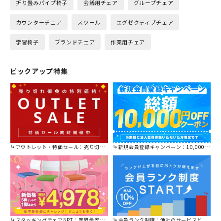
折り畳みパイプ椅子
会議用チェア
グループチェア
カウンターチェア
スツール
エグゼクティブチェア
学習椅子
ブランドチェア
作業用チェア
ピックアップ特集
アウトレット・特価セール：売り切れ御免の特別価格！
新規会員登録キャンペーン：10,000円OFFクーポン進呈中！
スタッキングチェアNPT：業界最安値に挑戦！
会員ランク制度：他社のサービスと比較してください。