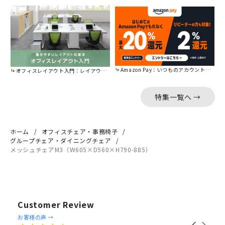
Amazon Pay：いつものアカウントで簡単に決済可能。
オフィスレイアウト入門：レイアウトの基本をご紹介。
特集一覧へ →
ホーム
オフィスチェア・事務椅子
グループチェア・ダイニングチェア
メッシュチェアM3（W605×D560×H790-885）
Customer Review
Reviews
お客様の声 →
Carousel
carousel