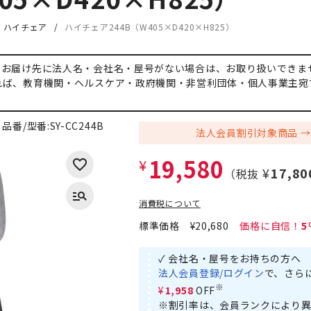
・ハイチェア
ハイチェア244B（W405×D420×H825）
、お届け先に法人名・会社名・屋号がない場合は、お取り扱いできま
れば、教育機関・ヘルスケア・政府機関・非営利団体・個人事業主宛
品番/型番:
SY-CC244B
法人会員割引対象商品
19,580
¥
¥17,80
（税抜
消費税について
標準価格
¥20,680
5
✓ 会社名・屋号をお持ちの方へ
法人会員登録/ログイン
で、さら
※
¥1,958
OFF
※割引率は、会員ランクにより異