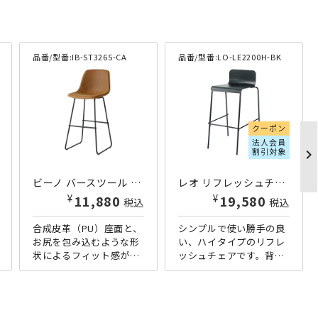
品番/型番:
IB-ST3265-CA
品番/型番:
LO-LE2200H-BK
クーポン
法人会員
割引対象
chevron_right
ビーノ バースツール W490×D525×H1050 キャメル
レオ リフレッシュチェア ハイタイプ W465×D485×H845 ブラック
¥
¥
11,880
19,580
税込
税込
合成皮革（PU）座面と、
シンプルで使い勝手の良
お尻を包み込むような形
い、ハイタイプのリフレ
状によるフィット感が心
ッシュチェアです。背が
地よい、バースツールで
高いので、ハイカウンタ
す。脚部にスチールを使
ーにも最適なチェアとな
用することで、インダス
っています。スリムなブ
トリア...
ラックの...