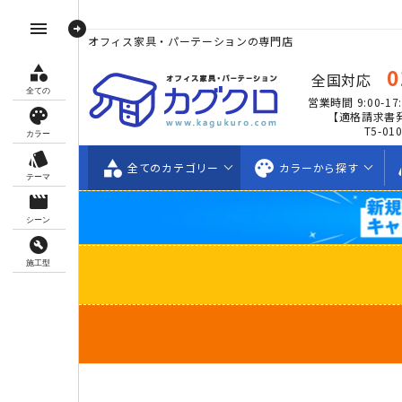
arrow_circle_right
menu
オフィス家具・パーテーションの専門店
category
0
全国対応
全ての
営業時間 9:00-17:
palette
【適格請求書
T5-01
カラー
style
category
palette
s
全ての
カテゴリー
カラーから
探す
テーマ
movie_creation
シーン
build_circle
施工型