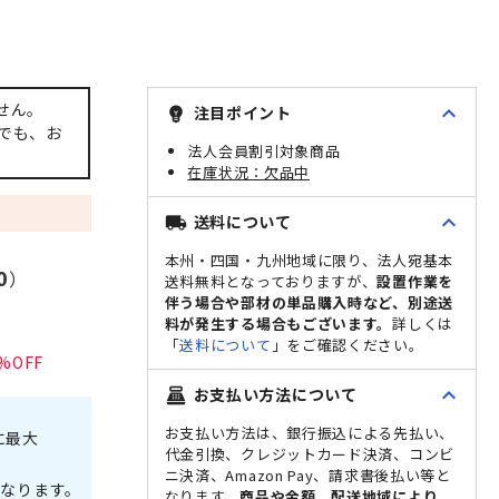
せん。
expand_less
注目ポイント
emoji_objects
でも、お
法人会員割引対象商品
欠品中
expand_less
送料について
local_shipping
本州・四国・九州地域に限り、法人宛基本
0
）
送料無料となっておりますが、
設置作業を
伴う場合や部材の単品購入時など、別途送
料が発生する場合もございます。
詳しくは
「
送料について
」をご確認ください。
expand_less
お支払い方法について
point_of_sale
お支払い方法は、銀行振込による先払い、
に最大
代金引換、クレジットカード決済、コンビ
ニ決済、Amazon Pay、請求書後払い等と
なります。
なります。
商品や金額、配送地域により、