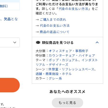
ご利用いただけるお支払い方法が異なりま
無料）
す。
詳しくは「
代金のお支払い方法
」をご
確認ください。
在、
欠品
とな
→
ご購入までの流れ
→
代金のお支払い方法
→
商品の返品について
expand_less
類似商品を見つける
view_carousel
大分類：
オフィスチェア・事務椅子
中分類：
カウンターチェア・ハイチェア
テーマ：
ポップ・カジュアル
、
インダスト
リアル・デザイナーズ
シーン：
休憩室・リフレッシュスペース
、
店舗・商業施設・ホテル
カラー：
グレー系
あなたへのオススメ
もっと見る
す。