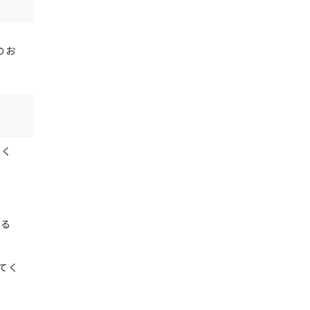
のお
でく
する
てく