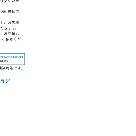
ご注文いただ
本送料無料で
点も、お客様
だきます。
め、お見積も
にご依頼くだ
決済可能です。
期目安）
て
法