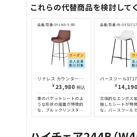
これらの代替商品を検討して
品番/型番:
SY-LNS-S-RD
品番/型番:
IB-OFS371
クーポン
ク
法人会員
法
割引対象
割
リナレス カウンターチェア W470×D500×H940 ブラウン
¥
¥
23,980
14,19
税込
車のバケットシートのよ
立体的なエンボス
うな形状の座面が特徴的
施したシートが特
な、ブルックリンスタイ
な、バースツール
ルのハイチェアです。張
唯一無二のデザイ
地にはPUレザーを採用し
しく、エンボス加
ており、見た目や手触り
滑り止め効果もご
ハイチェア244B（W4
が良い...
すので安定...