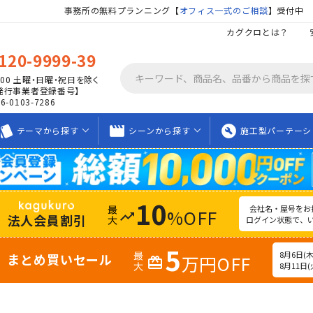
事務所の無料プランニング【
オフィス一式のご相談
】受付中
カグクロとは？
120-9999-39
00
土曜・日曜・祝日を除く
発行事業者登録番号】
06-0103-7286
tyle
movie_creation
build_circle
テーマから
探す
シーンから
探す
施工型
パーテーシ
10
会社名・屋号をお
%OFF
trending_up
法人会員割引
ログイン状態で、
5
8月6日(木)
まとめ買いセール
万円OFF
redeem
8月11日(火