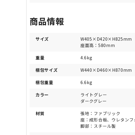
商品情報
サイズ
W405×D420×H825mm
座面高：580mm
重量
4.6kg
梱包サイズ
W440×D460×H870mm
梱包重量
6.6kg
カラー
ライトグレー
ダークグレー
材質
張地：ファブリック
座：成形合板、ウレタンフ
脚部：スチール製