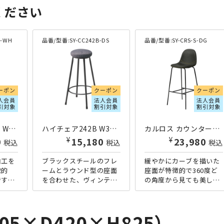
ください
7-WH
品番/型番:
SY-CC242B-DS
品番/型番:
SY-CRS-S-DG
ーポン
クーポン
クーポン
人会員
法人会員
法人会員
引対象
割引対象
割引対象
バースツール3717 W460×D480×H815 ホワイト
ハイチェア242B W300×D300×H600 ダークグレー
カルロス カウンターチェア W410×D440×H950 ダークグレー
¥
¥
0
15,180
23,980
税込
税込
税込
加工を
ブラックスチールのフレ
緩やかにカーブを描いた
徴的
ームとラウンド型の座面
座面が特徴的で360度ど
です。
を合わせた、ヴィンテー
の角度から見ても美し
ンが美
ジ感漂うハイチェアの高
い、ブルックリンスタイ
工には
さ600mmタイプです。コ
ルのハイチェアです。座
ざいま
ンパクトな高さ600mm
面にあえてステッチを施
05×D420×H825）
タ...
すことで...