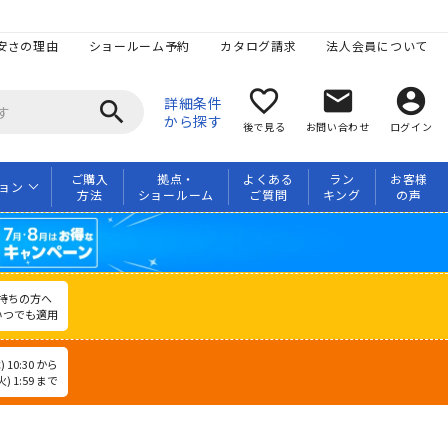
安さの理由
ショールーム予約
カタログ請求
法人会員について
favorite_border
mail
account_circle
詳細条件
search
から探す
後で見る
お問い合わせ
ログイン
ご購入
拠点・
よくある
ラン
お客様
ョン
方法
ショールーム
ご質問
キング
の声
持ちの方へ
いつでも適用
 10:30 から
) 1:59 まで