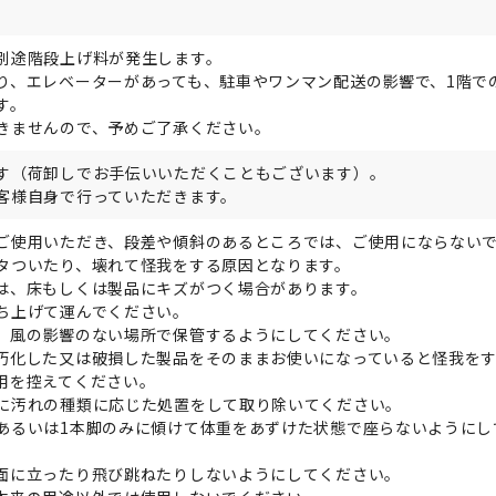
別途階段上げ料が発生します。
り、エレベーターがあっても、駐車やワンマン配送の影響で、1階で
す。
きませんので、予めご了承ください。
す（荷卸しでお手伝いいただくこともございます）。
客様自身で行っていただきます。
ご使用いただき、段差や傾斜のあるところでは、ご使用にならない
タついたり、壊れて怪我をする原因となります。
は、床もしくは製品にキズがつく場合があります。
ち上げて運んでください。
、風の影響のない場所で保管するようにしてください。
朽化した又は破損した製品をそのままお使いになっていると怪我を
用を控えてください。
に汚れの種類に応じた処置をして取り除いてください。
あるいは1本脚のみに傾けて体重をあずけた状態で座らないようにし
面に立ったり飛び跳ねたりしないようにしてください。