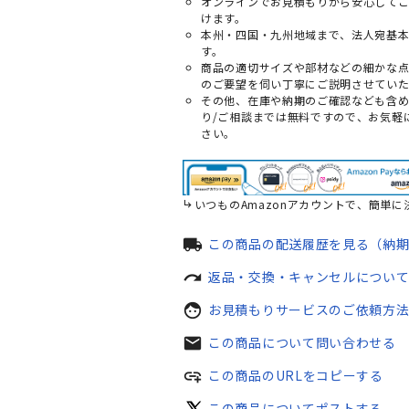
オンラインでお見積もりから安心して
けます。
本州・四国・九州地域まで、法人宛基
す。
商品の適切サイズや部材などの細かな
のご要望を伺い丁寧にご説明させていた
その他、在庫や納期のご確認なども含
り/ご相談までは無料ですので、お気軽
さい。
いつものAmazonアカウントで、簡単に
local_shipping
この商品の配送履歴を見る（納
redo
返品・交換・キャンセルについ
face
お見積もりサービスのご依頼方
mail
この商品について問い合わせる
add_link
この商品のURLをコピーする
この商品についてポストする