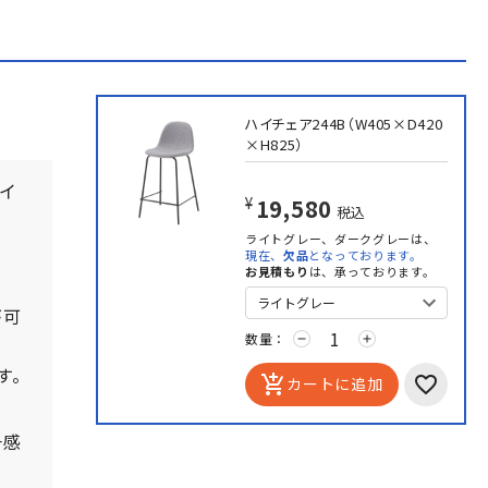
ハイチェア244B（W405×D420
×H825）
イ
¥19,580
税込
ライトグレー、ダークグレーは、
。
現在、
欠品
となっております。
お見積もり
は、承っております。
が可
数量：
remove
add
す。
add_shopping_cart
カートに追加
一感