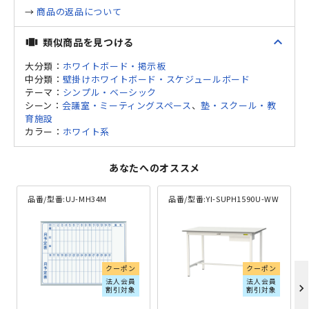
→
商品の返品について
expand_less
類似商品を見つける
view_carousel
大分類：
ホワイトボード・掲示板
中分類：
壁掛けホワイトボード・スケジュールボード
テーマ：
シンプル・ベーシック
シーン：
会議室・ミーティングスペース
、
塾・スクール・教
育施設
カラー：
ホワイト系
あなたへのオススメ
品番/型番:
UJ-MH34M
品番/型番:
YI-SUPH1590U-WW
クーポン
クーポン
法人会員
法人会員
chevron_right
割引対象
割引対象