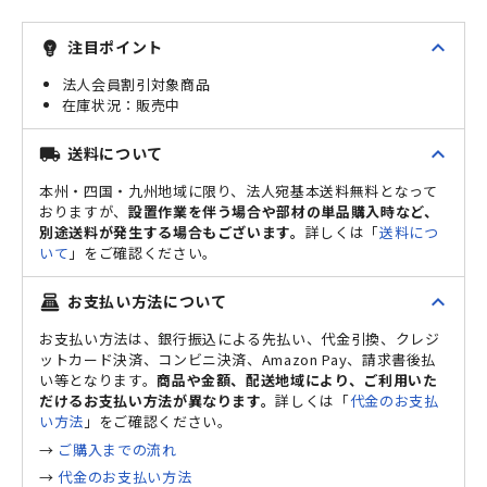
expand_less
注目ポイント
emoji_objects
法人会員割引対象商品
販売中
expand_less
送料について
local_shipping
本州・四国・九州地域に限り、法人宛基本送料無料となって
おりますが、
設置作業を伴う場合や部材の単品購入時など、
別途送料が発生する場合もございます。
詳しくは「
送料につ
いて
」をご確認ください。
expand_less
お支払い方法について
point_of_sale
お支払い方法は、銀行振込による先払い、代金引換、クレジ
ットカード決済、コンビニ決済、Amazon Pay、請求書後払
い等となります。
商品や金額、配送地域により、ご利用いた
だけるお支払い方法が異なります。
詳しくは「
代金のお支払
い方法
」をご確認ください。
→
ご購入までの流れ
→
代金のお支払い方法