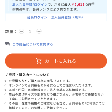
※
法人会員登録/ログイン
で、さらに最大
¥2,618
OFF
※割引率は、会員ランクにより異なります。
会員ログイン
｜
法人会員登録（無料）
数量：
remove
add
この商品について質問する
カートに入れる
add_shopping_cart
✓ 見積・購入カートについて
お見積もりやご購入の為の商品リストです。
オンラインでお見積もりから安心してご注文いただけます。
本州・四国・九州地域まで、法人宛基本送料無料です。
商品の適切サイズや部材などの細かな点も、お客様のご要望を伺い
丁寧にご説明させていただきます。
その他、在庫や納期のご確認なども含め、お見積もり/ご相談までは
無料ですので、お気軽にご依頼ください。