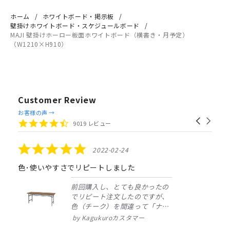
ホーム
ホワイトボード・掲示板
壁掛けホワイトボード・スケジュールボード
MAJI 壁掛けホーロー板面ホワイトボード（横書き・月予定）
（W1210×H910）
Customer Review
Reviews
お客様の声 →
Carousel
carousel
4.4
9019 レビュー
arrows
star
rating
5.0
2022-02-24
star
rating
色･使いやすさでリピートしました
前回購入し、とても良かったの
でリピート注文したのですが、
色（チーク）を間違って「ナチ
ュラル」としてしまいました。
Kagukuroカスタマー
注文確定時に気付き、変更メー