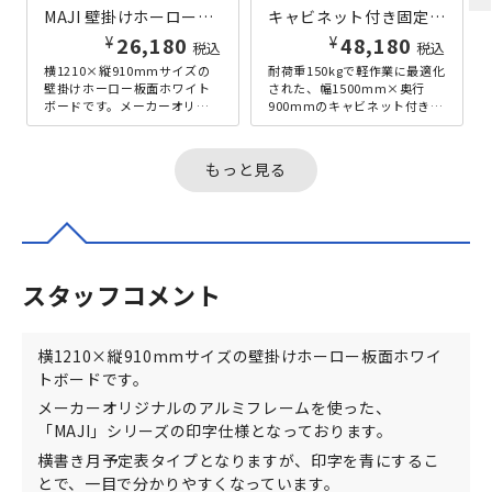
MAJI 壁掛けホーロー板面ホワイトボード 縦書き・月予定 W1210×H910 ホワイト
キャビネット付き固定式ワークテーブル ハイタイプ W1500×D900×H950 ホワイト
¥
¥
26,180
48,180
税込
税込
横1210×縦910mmサイズの
耐荷重150kgで軽作業に最適化
壁掛けホーロー板面ホワイト
された、幅1500mm×奥行
ボードです。メーカーオリジ
900mmのキャビネット付き固
ナルのアルミフレームを使っ
定式ワークテーブルのハイタ
た、「MAJI」シリーズの印
イプです。フルオープンタ...
字...
もっと見る
スタッフコメント
横1210×縦910mmサイズの壁掛けホーロー板面ホワイ
トボードです。
メーカーオリジナルのアルミフレームを使った、
「MAJI」シリーズの印字仕様となっております。
横書き月予定表タイプとなりますが、印字を青にするこ
とで、一目で分かりやすくなっています。