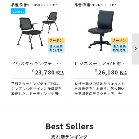
品番/型番:FS-850-02SET-BK
品番/型番:NB-RZE300-BK
クーポン
クーポン
法人会員
法人会員
chevron_righ
割引対象
割引対象
平行スタッキングチェアFS 2脚セット ブラック FS-850-02SET-BK | 416546
ビジネスチェアRZE 肘無し ブラック ←旧ワークレザー NB-RZE300-BK | 583714
¥
¥
23,780
26,180
税込
税込
平行スタッキングチェアFSは、
レザー素材の張地がちょっとし
シンプルなデザインに多機能を
た高級感を生み出す、落ち着い
凝縮した、ミーティングや研修
た雰囲気のデスクチェア。その
に最適なチェアです。スタッキ
シンプルでスタイリッシュな外
ング・ネスティング収納に対...
観は、デスクチェアとしては
も...
Best Sellers
売れ筋ランキング