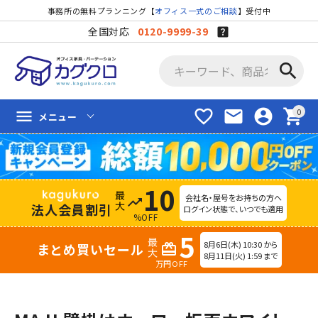
事務所の無料プランニング【
オフィス一式のご相談
】受付中
全国対応
0120-9999-39
search
favorite_border
mail
account_circle
shopping_cart
menu
メニュー
10
会社名・屋号をお持ちの方へ
trending_up
法人会員割引
ログイン状態で、いつでも適用
%OFF
5
8月6日(木) 10:30 から
まとめ買いセール
redeem
8月11日(火) 1:59 まで
万円OFF