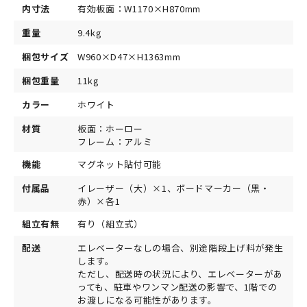
内寸法
有効板面：W1170×H870mm
重量
9.4kg
梱包サイズ
W960×D47×H1363mm
梱包重量
11kg
カラー
ホワイト
材質
板面：ホーロー
フレーム：アルミ
機能
マグネット貼付可能
付属品
イレーザー（大）×1、ボードマーカー（黒・
赤）×各1
組立有無
有り（組立式）
配送
エレベーターなしの場合、別途階段上げ料が発生
します。
ただし、配送時の状況により、エレベーターがあ
っても、駐車やワンマン配送の影響で、1階での
お渡しになる可能性があります。