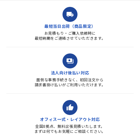
ルを送ると直ぐに対応ください
ました。商品到着も早く、品
local_shipping
質・使いやすさで満足していま
す。また、リピートするときは
最短当日出荷（商品限定）
よろしくお...
お見積もり・ご購入依頼時に
最短納期をご連絡させていただきます。
payments
法人向け後払い対応
面倒な事務手続きなく、初回注文から
請求書掛け払いがご利用いただけます。
thumb_up
オフィス一式・レイアウト対応
全国8拠点、無料出張見積いたします。
まずは何でもお気軽にご相談ください。