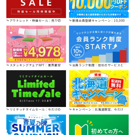
アウトレット・特価セール：売り切れ御免の特別価格！
新規会員登録キャンペーン：10,000円OFFクーポン進呈中！
スタッキングチェアNPT：業界最安値に挑戦！
会員ランク制度：他社のサービスと比較してください。
リミテッドタイムセール：今だけの限定セール。
キャンペーン：北海道限定、今だけ送料無料！