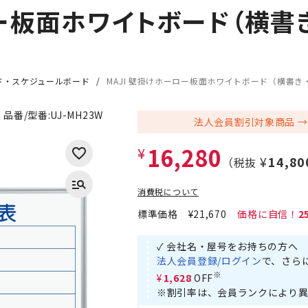
ロー板面ホワイトボード（横書
ド・スケジュールボード
MAJI 壁掛けホーロー板面ホワイトボード（横書き・
品番/型番:
UJ-MH23W
法人会員割引対象商品
16,280
¥
¥14,80
（税抜
消費税について
標準価格
¥21,670
2
✓ 会社名・屋号をお持ちの方へ
法人会員登録/ログイン
で、さら
※
¥1,628
OFF
※割引率は、会員ランクにより異