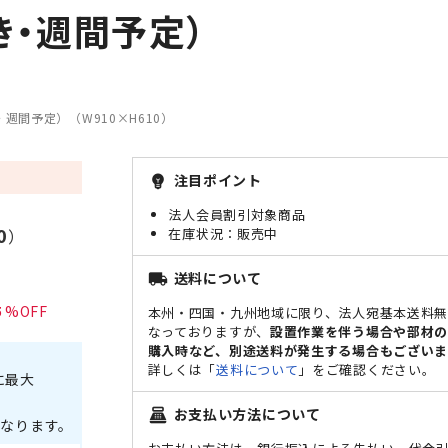
き・週間予定）
週間予定）（W910×H610）
注目ポイント
emoji_objects
法人会員割引対象商品
0
）
販売中
送料について
local_shipping
5
本州・四国・九州地域に限り、法人宛基本送料
なっておりますが、
設置作業を伴う場合や部材
購入時など、別途送料が発生する場合もございま
詳しくは「
送料について
」をご確認ください。
に最大
お支払い方法について
point_of_sale
なります。