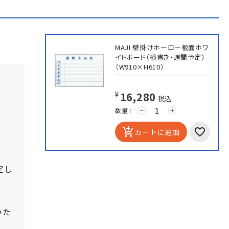
MAJI 壁掛けホーロー板面ホワ
イトボード（横書き・週間予定）
（W910×H610）
¥16,280
税込
数量：
remove
add
add_shopping_cart
カートに追加
定し
いた