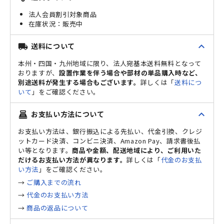
法人会員割引対象商品
販売中
expand_less
送料について
local_shipping
本州・四国・九州地域に限り、法人宛基本送料無料となって
おりますが、
設置作業を伴う場合や部材の単品購入時など、
別途送料が発生する場合もございます。
詳しくは「
送料につ
いて
」をご確認ください。
expand_less
お支払い方法について
point_of_sale
お支払い方法は、銀行振込による先払い、代金引換、クレジ
ットカード決済、コンビニ決済、Amazon Pay、請求書後払
い等となります。
商品や金額、配送地域により、ご利用いた
だけるお支払い方法が異なります。
詳しくは「
代金のお支払
い方法
」をご確認ください。
→
ご購入までの流れ
→
代金のお支払い方法
→
商品の返品について