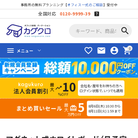
事務所の無料プランニング【
オフィス一式のご相談
】受付中
全国対応
0120-9999-39
search
favorite_border
mail
account_circle
shopping_cart
menu
メニュー
10
会社名・屋号をお持ちの方へ
trending_up
法人会員割引
ログイン状態で、いつでも適用
%OFF
5
8月6日(木) 10:30 から
まとめ買いセール
redeem
8月11日(火) 1:59 まで
万円OFF