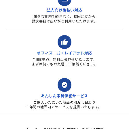
法人向け後払い対応
面倒な事務手続きなく、初回注文から
請求書掛け払いがご利用いただけます。
thumb_up
オフィス一式・レイアウト対応
全国8拠点、無料出張見積いたします。
まずは何でもお気軽にご相談ください。
verified_user
あんしん家具保証サービス
ご購入いただいた商品の引渡し日より
1年間の範囲内でサービスを提供いたします。