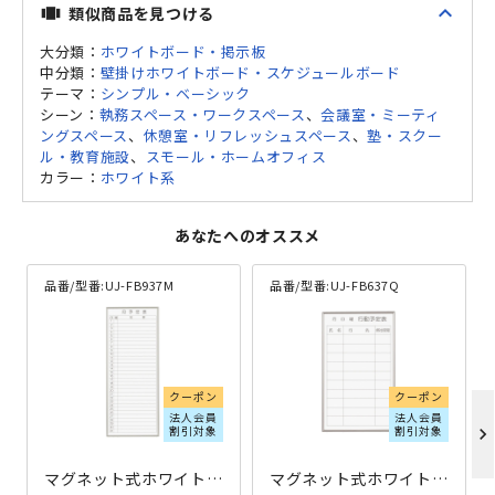
expand_less
類似商品を見つける
view_carousel
大分類：
ホワイトボード・掲示板
中分類：
壁掛けホワイトボード・スケジュールボード
テーマ：
シンプル・ベーシック
シーン：
執務スペース・ワークスペース
、
会議室・ミーティ
ングスペース
、
休憩室・リフレッシュスペース
、
塾・スクー
ル・教育施設
、
スモール・ホームオフィス
カラー：
ホワイト系
あなたへのオススメ
品番/型番:
UJ-FB937M
品番/型番:
UJ-FB637Q
クーポン
クーポン
法人会員
法人会員
割引対象
割引対象
chevron_right
マグネット式ホワイトボード 月予定表 W360×H900 ホワイト
マグネット式ホワイトボード 行動予定表 W360×H600 ホワイト