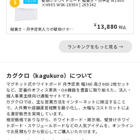
壁掛けホワイトボード 縦書き・月予定 W1800
×H905 WSK-1890V | 269342
¥
13,880
税込
縦書き・月予定表入りの壁掛けホワイトボード。こちらは幅1800mmのワイドサイズ...
ランキングをもっと見る →
カグクロ（kagukuro）について
マグネット式ホワイトボード 月予定表 幅360 高さ600 2枚セット
など、定番のオフィス家具・OA機器を豊富に取り揃えた、法人・
個人事業主様向け通販サイトです。
カグクロでは、主な営業方法をインターネットに傾注すること
で、人件費や店舗運営経費を最小化し、大幅なコストカットによ
る激安販売を実現しています。
格安価格でありながら、ホワイトボード・掲示板、壁掛けホワイ
トボード・スケジュールボードなどの人気アイテムを、オンライン
でお見積もりから安心してご購入いただけます。