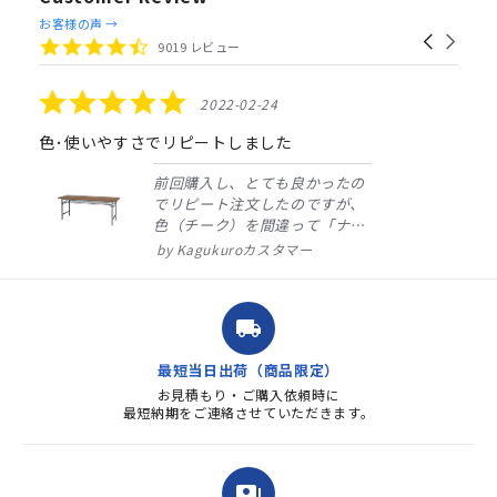
Reviews
お客様の声 →
Carousel
carousel
4.4
9019 レビュー
arrows
star
rating
5.0
2022-02-24
star
rating
色･使いやすさでリピートしました
前回購入し、とても良かったの
でリピート注文したのですが、
色（チーク）を間違って「ナチ
ュラル」としてしまいました。
Kagukuroカスタマー
注文確定時に気付き、変更メー
ルを送ると直ぐに対応ください
ました。商品到着も早く、品
local_shipping
質・使いやすさで満足していま
す。また、リピートするときは
最短当日出荷（商品限定）
よろしくお...
お見積もり・ご購入依頼時に
最短納期をご連絡させていただきます。
payments