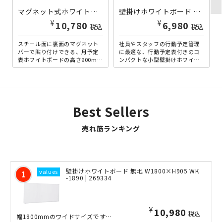
マグネット式ホワイトボード 月予定表 W360×H900 UJ-FB937M | 942312
壁掛けホワイトボード 行動予定表 W350×H600 WSK-3560 | 269336
¥
¥
10,780
6,980
税込
税込
スチール面に裏面のマグネット
社員やスタッフの行動予定管理
バーで貼り付けできる、月予定
に最適な、行動予定表付きのコ
表ホワイトボードの高さ900mm
ンパクトな小型壁掛けホワイト
タイプです。ホワイトボード自
ボードです。縦23行ですので、
体もスチール製なので、マ...
これ1枚で23人まで管理可...
Best Sellers
売れ筋ランキング
壁掛けホワイトボード 無地 W1800×H905 WK
-1890 | 269334
¥
10,980
税込
幅1800mmのワイドサイズですので、大人数の会議等にも最適な壁掛けホワイトボー...