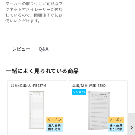
マーカーの取り付けが可能なマ
グネット付きイレーザーが付属
しているので、開梱後すぐにお
使いいただけます。
レビュー
Q&A
一緒によく見られている商品
品番/型番:UJ-FB937M
品番/型番:WSK-3560
クーポン
クーポン
法人会員
法人会員
chevron_righ
割引対象
割引対象