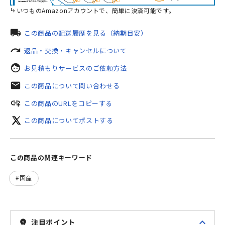
いつものAmazonアカウントで、簡単に決済可能です。
local_shipping
この商品の配送履歴を見る（納期目安）
redo
返品・交換・キャンセルについて
face
お見積もりサービスのご依頼方法
mail
この商品について問い合わせる
add_link
この商品のURLをコピーする
この商品についてポストする
この商品の関連キーワード
国産
expand_less
注目ポイント
emoji_objects