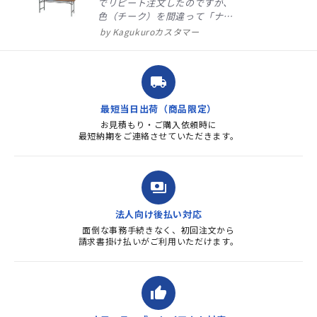
でリピート注文したのですが、
色（チーク）を間違って「ナチ
ュラル」としてしまいました。
Kagukuroカスタマー
注文確定時に気付き、変更メー
ルを送ると直ぐに対応ください
ました。商品到着も早く、品
local_shipping
質・使いやすさで満足していま
す。また、リピートするときは
最短当日出荷（商品限定）
よろしくお...
お見積もり・ご購入依頼時に
最短納期をご連絡させていただきます。
payments
法人向け後払い対応
面倒な事務手続きなく、初回注文から
請求書掛け払いがご利用いただけます。
thumb_up