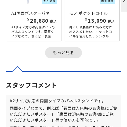
chevron_right
割引対象
割引対象
A1両面ポスターパネル W665×D410×H1160 シルバー
モノ ポケットコイルマットレス シングルサイズ W970×D1950×H170 ブラック
¥
¥
20,680
13,090
税込
税込
A1サイズ対応の両面タイプの
肩こりや腰痛にお悩みの方に
パネルスタンドです。両面タ
オススメしたい、ポケットコ
イプなので、例えば「表面は
イルを使用した、シングルサ
入店時のお客様にご覧いただ
イズのマットレスです。身体
きたいポスター」「裏面は退
を点で支える「ポケットコイ
店時のお...
ル」構造を...
もっと見る
スタッフコメント
A2サイズ対応の両面タイプのパネルスタンドです。
両面タイプなので、例えば「表面は入店時のお客様にご覧
いただきたいポスター」「裏面は退店時のお客様にご覧
いただきたいポスター」等の使い方も可能です。