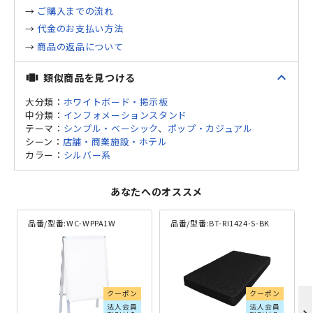
→
ご購入までの流れ
→
代金のお支払い方法
→
商品の返品について
expand_less
類似商品を見つける
view_carousel
大分類：
ホワイトボード・掲示板
中分類：
インフォメーションスタンド
テーマ：
シンプル・ベーシック
、
ポップ・カジュアル
シーン：
店舗・商業施設・ホテル
カラー：
シルバー系
あなたへのオススメ
品番/型番:
WC-WPPA1W
品番/型番:
BT-RI1424-S-BK
クーポン
クーポン
法人会員
法人会員