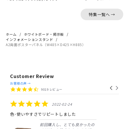
特集一覧へ →
ホーム
ホワイトボード・掲示板
インフォメーションスタンド
A2両面ポスターパネル（W485×D425×H885）
Customer Review
Reviews
お客様の声 →
Carousel
carousel
4.4
9019 レビュー
arrows
star
rating
5.0
2022-02-24
star
rating
色･使いやすさでリピートしました
前回購入し、とても良かったの