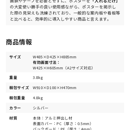
画鋲やテープを必要とせずに、ポスターを
「入れるだけ」
の大変使い勝手の良い使用感ながら、ポスターを掲示し
た際の見栄えも洗練されており、一般的な案内板や看板等
と比べると、効率的に導入しやすい商品と言えます。
商品情報
サイズ
W485×D425×H885mm
有効画面寸法：
W425×H605mm（A2サイズ対応）
重量
3.8kg
梱包サイズ
W910×D100×H470mm
梱包重量
4.8kg
カラー
シルバー
材質
本体：アルミ押出し材
表面カバー：PC（厚さ：0.5mm）
バックボード：PE（厚さ：4mm）