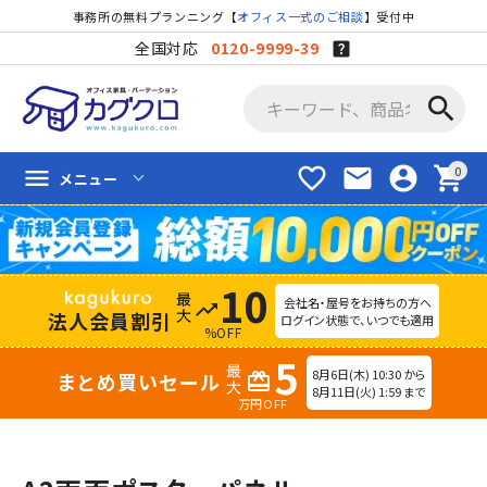
事務所の無料プランニング【
オフィス一式のご相談
】受付中
全国対応
0120-9999-39
search
favorite_border
mail
account_circle
shopping_cart
menu
メニュー
10
会社名・屋号をお持ちの方へ
trending_up
法人会員割引
ログイン状態で、いつでも適用
%OFF
5
8月6日(木) 10:30 から
まとめ買いセール
redeem
8月11日(火) 1:59 まで
万円OFF