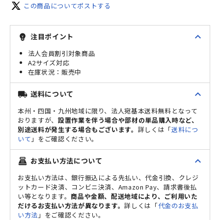
この商品についてポストする
expand_less
注目ポイント
emoji_objects
法人会員割引対象商品
A2サイズ対応
販売中
expand_less
送料について
local_shipping
本州・四国・九州地域に限り、法人宛基本送料無料となって
おりますが、
設置作業を伴う場合や部材の単品購入時など、
別途送料が発生する場合もございます。
詳しくは「
送料につ
いて
」をご確認ください。
expand_less
お支払い方法について
point_of_sale
お支払い方法は、銀行振込による先払い、代金引換、クレジ
ットカード決済、コンビニ決済、Amazon Pay、請求書後払
い等となります。
商品や金額、配送地域により、ご利用いた
だけるお支払い方法が異なります。
詳しくは「
代金のお支払
い方法
」をご確認ください。