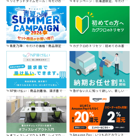
リミテッドタイムセール：今だけの限定セール。
キャンペーン：北海道限定、今だけ送料無料！
青夏乃陣：今だけの価格！商品限定セール開催中です。
カグクロのトリセツ：初めてのお客様はこちら。
NP掛け払い：商品到着後、請求書で後から払えます。
急がない人に知って欲しい、新しい割引を始めました。
Amazon Pay：いつものアカウントで簡単に決済可能。
オフィスレイアウト入門：レイアウトの基本をご紹介。