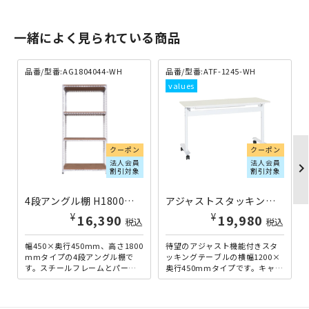
一緒によく見られている商品
品番/型番:AG1804044-WH
品番/型番:ATF-1245-WH
クーポン
クーポン
法人会員
法人会員
chevron_righ
割引対象
割引対象
4段アングル棚 H1800×W450×D450 ホワイト AG1804044-WH | 221197
アジャストスタッキングテーブル W1200×D450×H720 幕板無し/ホワイト ATF-1245-WH | 269015
¥
¥
16,390
19,980
税込
税込
幅450×奥行450mm、高さ1800
待望のアジャスト機能付きスタ
mmタイプの4段アングル棚で
ッキングテーブルの横幅1200×
す。スチールフレームとパーテ
奥行450mmタイプです。キャス
ィクルボードを組み合わせた、
ター部分のアジャスト機能で、
アンティーク感のあ...
高さの微調整を行うこ...