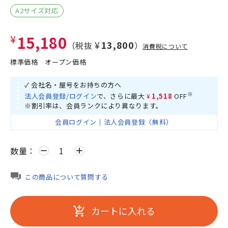
A2サイズ対応
¥15,180
¥13,800
（税抜
）
消費税について
標準価格
オープン価格
✓ 会社名・屋号をお持ちの方へ
※
法人会員登録/ログイン
で、さらに最大
¥1,518
OFF
※割引率は、会員ランクにより異なります。
会員ログイン
｜
法人会員登録（無料）
数量：
remove
add
この商品について質問する
カートに入れる
add_shopping_cart