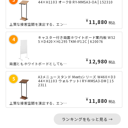
44×H1103 オークB RY-MMSA3-OA | 152310
¥
11,880
税込
上質な接客空間を演出する、エントランス向け家具「Meets」シリーズのメニュース...
キャスター付き両面ホワイトボード案内板 W52
5×D420×H1295 TKM-IF12C | 620076
¥
12,980
税込
両面ともホワイトボードとしても使える、案内板となっております。椅子に座ったままで...
A3メニュースタンド Meetsシリーズ W460×D3
44×H1103 ウォルナットI RY-MMSA3-DM | 15
2311
¥
11,880
税込
上質な接客空間を演出する、エントランス向け家具「Meets」シリーズのメニュース...
ランキングをもっと見る →