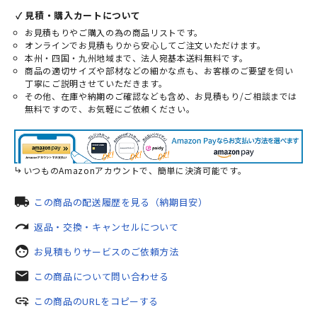
✓ 見積・購入カートについて
お見積もりやご購入の為の商品リストです。
オンラインでお見積もりから安心してご注文いただけます。
本州・四国・九州地域まで、法人宛基本送料無料です。
商品の適切サイズや部材などの細かな点も、お客様のご要望を伺い
丁寧にご説明させていただきます。
その他、在庫や納期のご確認なども含め、お見積もり/ご相談までは
無料ですので、お気軽にご依頼ください。
いつものAmazonアカウントで、簡単に決済可能です。
local_shipping
この商品の配送履歴を見る（納期目安）
redo
返品・交換・キャンセルについて
face
お見積もりサービスのご依頼方法
mail
この商品について問い合わせる
add_link
この商品のURLをコピーする