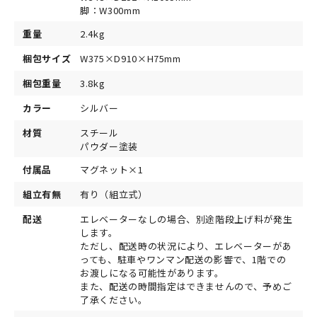
脚：W300mm
重量
2.4kg
梱包サイズ
W375×D910×H75mm
梱包重量
3.8kg
カラー
シルバー
材質
スチール
パウダー塗装
付属品
マグネット×1
組立有無
有り（組立式）
配送
エレベーターなしの場合、別途階段上げ料が発生
します。
ただし、配送時の状況により、エレベーターがあ
っても、駐車やワンマン配送の影響で、1階での
お渡しになる可能性があります。
また、配送の時間指定はできませんので、予めご
了承ください。