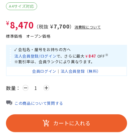
A4サイズ対応
¥8,470
¥7,700
（税抜
）
消費税について
標準価格
オープン価格
✓ 会社名・屋号をお持ちの方へ
※
法人会員登録/ログイン
で、さらに最大
¥847
OFF
※割引率は、会員ランクにより異なります。
会員ログイン
｜
法人会員登録（無料）
数量：
remove
add
この商品について質問する
カートに入れる
add_shopping_cart