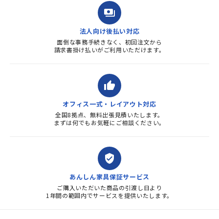
payments
法人向け後払い対応
面倒な事務手続きなく、初回注文から
請求書掛け払いがご利用いただけます。
thumb_up
オフィス一式・レイアウト対応
全国8拠点、無料出張見積いたします。
まずは何でもお気軽にご相談ください。
verified_user
あんしん家具保証サービス
ご購入いただいた商品の引渡し日より
1年間の範囲内でサービスを提供いたします。