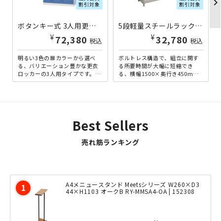
chevron_righ
割引対象
割引対象
ボタンキー式 3人用更衣室スチールロッカー W900×D515×H1800 ホワイト×ブルー SLB-3B-B | 867712
5段軽量スチールラック NBタイプ H1800×W1500×D450 単立 1FH6545-5 | 613387
¥
¥
72,380
32,780
税込
税込
明るい3色の扉カラーから選べ
ボルトレス構造で、組立に関す
る、バリエーション豊かな更衣
る所要時間が大幅に短縮でき
ロッカーの3人用タイプです。鍵
る、横幅1500×奥行き450mm
が不要なボタン錠式となってお
の5段軽量ラックです。軽量型な
り、11個のボタンを組み合...
がら、耐荷重150kg...
Best Sellers
売れ筋ランキング
A4メニュースタンド Meetsシリーズ W260×D3
44×H1103 オークB RY-MMSA4-OA | 152308