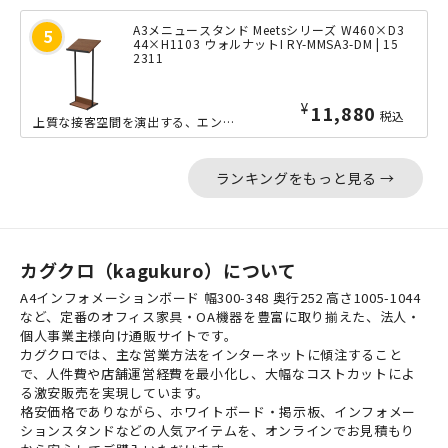
A3メニュースタンド Meetsシリーズ W460×D3
44×H1103 ウォルナットI RY-MMSA3-DM | 15
2311
¥
11,880
税込
上質な接客空間を演出する、エントランス向け家具「Meets」シリーズのメニュース...
ランキングをもっと見る →
カグクロ（kagukuro）について
A4インフォメーションボード 幅300-348 奥行252 高さ1005-1044
など、定番のオフィス家具・OA機器を豊富に取り揃えた、法人・
個人事業主様向け通販サイトです。
カグクロでは、主な営業方法をインターネットに傾注すること
で、人件費や店舗運営経費を最小化し、大幅なコストカットによ
る激安販売を実現しています。
格安価格でありながら、ホワイトボード・掲示板、インフォメー
ションスタンドなどの人気アイテムを、オンラインでお見積もり