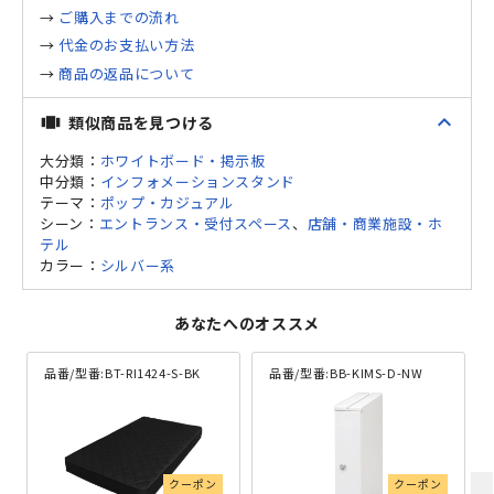
→
ご購入までの流れ
→
代金のお支払い方法
→
商品の返品について
expand_less
類似商品を見つける
view_carousel
大分類：
ホワイトボード・掲示板
中分類：
インフォメーションスタンド
テーマ：
ポップ・カジュアル
シーン：
エントランス・受付スペース
、
店舗・商業施設・ホ
テル
カラー：
シルバー系
あなたへのオススメ
品番/型番:
BT-RI1424-S-BK
品番/型番:
BB-KIMS-D-NW
クーポン
クーポン