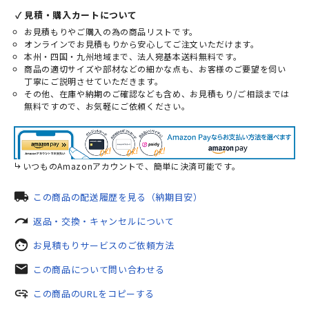
✓ 見積・購入カートについて
お見積もりやご購入の為の商品リストです。
オンラインでお見積もりから安心してご注文いただけます。
本州・四国・九州地域まで、法人宛基本送料無料です。
商品の適切サイズや部材などの細かな点も、お客様のご要望を伺い
丁寧にご説明させていただきます。
その他、在庫や納期のご確認なども含め、お見積もり/ご相談までは
無料ですので、お気軽にご依頼ください。
いつものAmazonアカウントで、簡単に決済可能です。
local_shipping
この商品の配送履歴を見る（納期目安）
redo
返品・交換・キャンセルについて
face
お見積もりサービスのご依頼方法
mail
この商品について問い合わせる
add_link
この商品のURLをコピーする