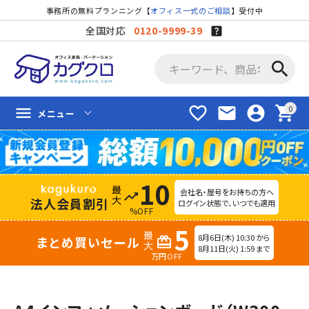
事務所の無料プランニング【
オフィス一式のご相談
】受付中
全国対応
0120-9999-39
search
favorite_border
mail
account_circle
shopping_cart
menu
メニュー
10
会社名・屋号をお持ちの方へ
trending_up
法人会員割引
ログイン状態で、いつでも適用
%OFF
5
8月6日(木) 10:30 から
まとめ買いセール
redeem
8月11日(火) 1:59 まで
万円OFF