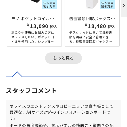
法人会員
法人会員
chevron_right
割引対象
割引対象
モノ ポケットコイルマットレス シングルサイズ W970×D1950×H170 ブラック
機密書類回収ボックス デスクサイドタイプ W80×D270×H360 ホワイト
¥
¥
13,090
18,480
税込
税込
肩こりや腰痛にお悩みの方に
デスクサイドに置いて機密書
オススメしたい、ポケットコ
類を明確に安全に管理でき
イルを使用した、シングルサ
る、機密書類回収ボックスの
イズのマットレスです。身体
デスクサイドタイプ。スチー
を点で支える「ポケットコイ
ル製で頑丈な回収ボックス
ル」構造を...
は、デスクサイ...
もっと見る
スタッフコメント
オフィスのエントランスやロビーエリアの案内板として
最適な、A4サイズ対応のインフォメーションボードで
す。
ボードの角度調節や、掲示パネルの横向き・縦向きの配