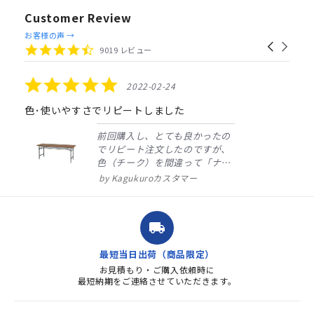
Customer Review
Reviews
お客様の声 →
Carousel
carousel
4.4
9019 レビュー
arrows
star
rating
5.0
2022-02-24
star
rating
色･使いやすさでリピートしました
前回購入し、とても良かったの
でリピート注文したのですが、
色（チーク）を間違って「ナチ
ュラル」としてしまいました。
Kagukuroカスタマー
注文確定時に気付き、変更メー
ルを送ると直ぐに対応ください
ました。商品到着も早く、品
local_shipping
質・使いやすさで満足していま
す。また、リピートするときは
最短当日出荷（商品限定）
よろしくお...
お見積もり・ご購入依頼時に
最短納期をご連絡させていただきます。