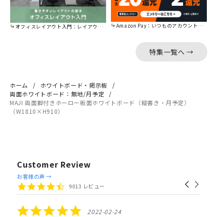
Amazon Pay：いつものアカウントで簡単に決済可能。
オフィスレイアウト入門：レイアウトの基本をご紹介。
特集一覧へ →
ホーム
ホワイトボード・掲示板
両面ホワイトボード：無地/月予定
MAJI 両面脚付きホーロー板面ホワイトボード（縦書き・月予定）
（W1810×H910）
Customer Review
Reviews
お客様の声 →
Carousel
carousel
4.4
9013 レビュー
arrows
star
rating
5.0
2022-02-24
star