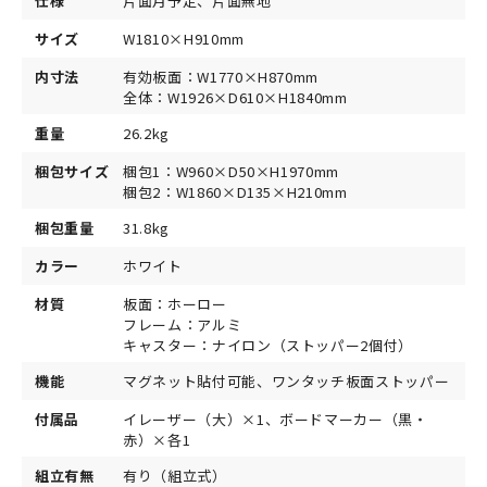
仕様
片面月予定、片面無地
サイズ
W1810×H910mm
内寸法
有効板面：W1770×H870mm
全体：W1926×D610×H1840mm
重量
26.2kg
梱包サイズ
梱包1：W960×D50×H1970mm
梱包2：W1860×D135×H210mm
梱包重量
31.8kg
カラー
ホワイト
材質
板面：ホーロー
フレーム：アルミ
キャスター：ナイロン（ストッパー2個付）
機能
マグネット貼付可能、ワンタッチ板面ストッパー
付属品
イレーザー（大）×1、ボードマーカー（黒・
赤）×各1
組立有無
有り（組立式）