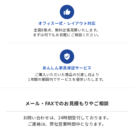
thumb_up
オフィス一式・レイアウト対応
全国8拠点、無料出張見積いたします。
まずは何でもお気軽にご相談ください。
verified_user
あんしん家具保証サービス
ご購入いただいた商品の引渡し日より
1年間の範囲内でサービスを提供いたします。
メール・FAXでのお見積もりやご相談
お問い合わせは、24時間受付しております。
ご連絡は、弊社営業時間中となります。