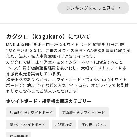
ランキングをもっと見る →
カグクロ（kagukuro）について
MAJI 両面脚付きホーロー板面ホワイトボード 縦書き 月予定 幅
1810 高さ910 など、定番のオフィス家具・OA機器を豊富に取り揃
えた、法人・個人事業主様向け通販サイトです。
カグクロでは、主な営業方法をインターネットに傾注すること
で、人件費や店舗運営経費を最小化し、大幅なコストカットによ
る激安販売を実現しています。
格安価格でありながら、ホワイトボード・掲示板、両面ホワイト
ボード：無地/月予定などの人気アイテムを、オンラインでお見積
もりから安心してご購入いただけます。
ホワイトボード・掲示板の関連カテゴリー
片面脚付きホワイトボード
両面脚付きホワイトボード
壁掛けホワイトボード
A型案内板
案内板・パネル
壁掛掲示板