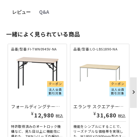
レビュー
Q&A
一緒によく見られている商品
品番/型番:FI-TWN0945V-NA
品番/型番:LO-LBS1890-NA
クーポン
クーポン
法人会員
法人会員
chevron_righ
割引対象
割引対象
フォールディングテーブル TWNシリーズ W900×D450×H700 ナチュラル FI-TWN0945V-NA | 616392
エランサ スクエアテーブル W1800×D900×H700 ナチュラル LO-LBS1890-NA | 186778
¥
¥
12,980
31,680
税込
税込
特許取得済みのオートロック機
機能をシンプルにすることで、
構など、見た目以上に機能性に
リーズナブルな価格帯を実現し
優れた、TWNシリーズの幅900
た、W1800×D900mm型のスク