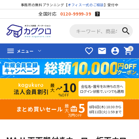
事務所の無料プランニング【
オフィス一式のご相談
】受付中
全国対応
0120-9999-39
search
favorite_border
mail
account_circle
shopping_cart
menu
メニュー
10
会社名・屋号をお持ちの方へ
trending_up
法人会員割引
ログイン状態で、いつでも適用
%OFF
5
8月6日(木) 10:30 から
まとめ買いセール
redeem
8月11日(火) 1:59 まで
万円OFF