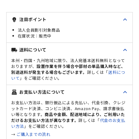
expand_less
注目ポイント
emoji_objects
法人会員割引対象商品
販売中
expand_less
送料について
local_shipping
本州・四国・九州地域に限り、法人宛基本送料無料となって
おりますが、
設置作業を伴う場合や部材の単品購入時など、
別途送料が発生する場合もございます。
詳しくは「
送料につ
いて
」をご確認ください。
expand_less
お支払い方法について
point_of_sale
お支払い方法は、銀行振込による先払い、代金引換、クレジ
ットカード決済、コンビニ決済、Amazon Pay、請求書後払
い等となります。
商品や金額、配送地域により、ご利用いた
だけるお支払い方法が異なります。
詳しくは「
代金のお支払
い方法
」をご確認ください。
→
ご購入までの流れ