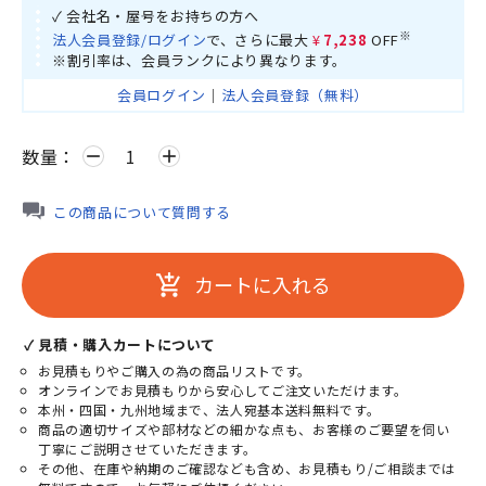
✓ 会社名・屋号をお持ちの方へ
※
法人会員登録/ログイン
で、さらに最大
¥7,238
OFF
※割引率は、会員ランクにより異なります。
会員ログイン
｜
法人会員登録（無料）
数量：
remove
add
この商品について質問する
カートに入れる
add_shopping_cart
✓ 見積・購入カートについて
お見積もりやご購入の為の商品リストです。
オンラインでお見積もりから安心してご注文いただけます。
本州・四国・九州地域まで、法人宛基本送料無料です。
商品の適切サイズや部材などの細かな点も、お客様のご要望を伺い
丁寧にご説明させていただきます。
その他、在庫や納期のご確認なども含め、お見積もり/ご相談までは