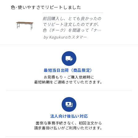
rating
色･使いやすさでリピートしました
前回購入し、とても良かったの
でリピート注文したのですが、
色（チーク）を間違って「ナチ
ュラル」としてしまいました。
Kagukuroカスタマー
注文確定時に気付き、変更メー
ルを送ると直ぐに対応ください
ました。商品到着も早く、品
local_shipping
質・使いやすさで満足していま
す。また、リピートするときは
最短当日出荷（商品限定）
よろしくお...
お見積もり・ご購入依頼時に
最短納期をご連絡させていただきます。
payments
法人向け後払い対応
面倒な事務手続きなく、初回注文から
請求書掛け払いがご利用いただけます。