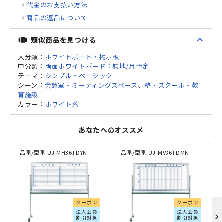
→
代金のお支払い方法
→
商品の返品について
expand_less
類似商品を見つける
view_carousel
大分類：
ホワイトボード・掲示板
中分類：
両面ホワイトボード：無地/月予定
テーマ：
シンプル・ベーシック
シーン：
会議室・ミーティングスペース
、
塾・スクール・教
育施設
カラー：
ホワイト系
あなたへのオススメ
品番/型番:
UJ-MH36TDYN
品番/型番:
UJ-MV36TDMN
クーポン
クーポン
法人会員
法人会員
chevron_right
割引対象
割引対象