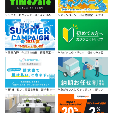
リミテッドタイムセール：今だけの限定セール。
キャンペーン：北海道限定、今だけ送料無料！
青夏乃陣：今だけの価格！商品限定セール開催中です。
カグクロのトリセツ：初めてのお客様はこちら。
NP掛け払い：商品到着後、請求書で後から払えます。
急がない人に知って欲しい、新しい割引を始めました。