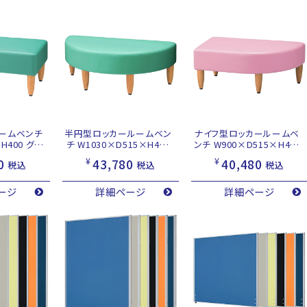
ームベンチ
半円型ロッカールームベン
ナイフ型ロッカールームベ
H400 グリ
チ W1030×D515×H400
ンチ W900×D515×H400
グリーン
ピンク
¥
¥
0
43,780
40,480
税込
税込
税込
ージ
詳細ページ
詳細ページ