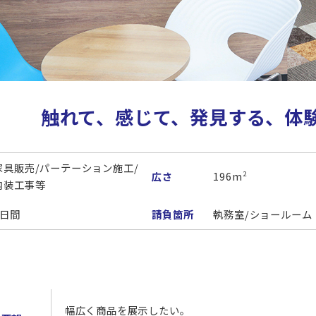
触れて、感じて、発見する、体
家具販売/パーテーション施工/
広さ
196m
2
内装工事等
7日間
請負箇所
執務室/ショールーム
幅広く商品を展示したい。