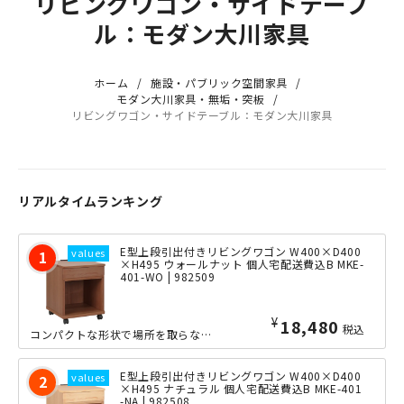
リビングワゴン・サイドテーブ
ル：モダン大川家具
ホーム
施設・パブリック空間家具
モダン大川家具・無垢・突板
リビングワゴン・サイドテーブル：モダン大川家具
リアルタイムランキング
E型上段引出付きリビングワゴン W400×D400
×H495 ウォールナット 個人宅配送費込B MKE-
401-WO | 982509
¥
18,480
税込
コンパクトな形状で場所を取らない、便利なコンセント付き木製リビングワゴンの横幅400mmタイプです。上段は引き出し、下段はオープン収納となっておりますので、上段には文房具などの小物を、下段には大型本や...
E型上段引出付きリビングワゴン W400×D400
×H495 ナチュラル 個人宅配送費込B MKE-401
-NA | 982508