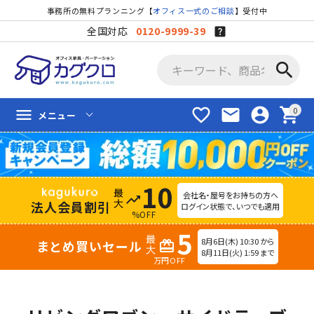
事務所の無料プランニング【
オフィス一式のご相談
】受付中
全国対応
0120-9999-39
search
favorite_border
mail
account_circle
shopping_cart
menu
メニュー
10
会社名・屋号をお持ちの方へ
trending_up
法人会員割引
ログイン状態で、いつでも適用
%OFF
5
8月6日(木) 10:30 から
まとめ買いセール
redeem
8月11日(火) 1:59 まで
万円OFF