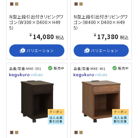
N型上段引出付きリビングワ
N型上段引出付きリビングワ
ゴン（W300×D400×H49
ゴン（W400×D400×H49
5）
5）
¥14,080
¥17,380
税込
税込
shop_2
バリエーション
shop_2
バリエーション
販売中
販売中
品番/型番:
MKE-301
品番/型番:
MKE-401
閲覧済み
閲覧済み
クーポン
クーポン
法人会員
法人会員
割引対象
割引対象