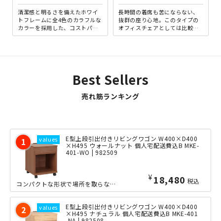
清潔感と明るさを備えたホワイ
長時間の着席も苦にならない、
トフレームに全4色のカラフルな
抜群の座り心地。このタイプの
カラーを採用した、コストパフ
オフィスチェアとしては比較的
ォーマンスの高いスタッキング
ロープライスながら、クオリテ
チェア。お部屋をパッと爽や...
ィに妥協はありません。背
面・...
Best Sellers
売れ筋ランキング
E型上段引出付きリビングワゴン W400×D400
×H495 ウォールナット 個人宅配送費込B MKE-
401-WO | 982509
¥
18,480
税込
コンパクトな形状で場所を取らない、便利なコンセント付き木製リビングワゴンの横幅4...
E型上段引出付きリビングワゴン W400×D400
×H495 ナチュラル 個人宅配送費込B MKE-401
-NA | 982508