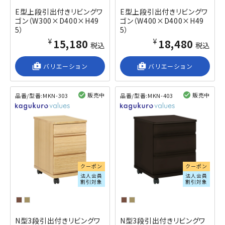
E型上段引出付きリビングワ
E型上段引出付きリビングワ
ゴン（W300×D400×H49
ゴン（W400×D400×H49
5）
5）
¥15,180
¥18,480
税込
税込
shop_2
バリエーション
shop_2
バリエーション
販売中
販売中
品番/型番:
MKN-303
品番/型番:
MKN-403
閲覧済み
閲覧済み
クーポン
クーポン
法人会員
法人会員
割引対象
割引対象
N型3段引出付きリビングワ
N型3段引出付きリビングワ