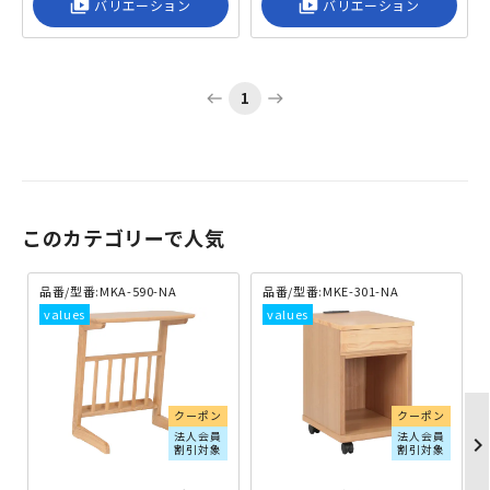
shop_2
バリエーション
shop_2
バリエーション
1
west
east
このカテゴリーで人気
品番/型番:MKA-590-NA
品番/型番:MKE-301-NA
クーポン
クーポン
法人会員
法人会員
chevron_righ
割引対象
割引対象