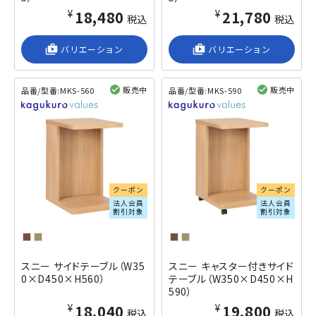
¥18,480
¥21,780
税込
税込
shop_2
バリエーション
shop_2
バリエーション
販売中
販売中
品番/型番:
MKS-560
品番/型番:
MKS-590
閲覧済み
閲覧済み
クーポン
クーポン
法人会員
法人会員
割引対象
割引対象
スニー サイドテーブル（W35
スニー キャスター付きサイド
0×D450×H560）
テーブル（W350×D450×H
590）
¥18,040
¥19,800
税込
税込