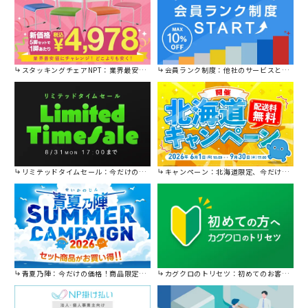
スタッキングチェアNPT：業界最安値に挑戦！
会員ランク制度：他社のサービスと比較してください。
リミテッドタイムセール：今だけの限定セール。
キャンペーン：北海道限定、今だけ送料無料！
青夏乃陣：今だけの価格！商品限定セール開催中です。
カグクロのトリセツ：初めてのお客様はこちら。