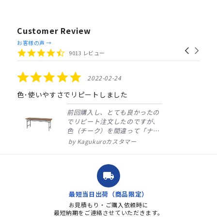
Customer Review
Reviews
お客様の声 →
Carousel
carousel
4.4
9013 レビュー
arrows
star
rating
5.0
2022-02-24
star
rating
色･使いやすさでリピートしました
前回購入し、とても良かったの
でリピート注文したのですが、
色（チーク）を間違って「ナチ
ュラル」としてしまいました。
Kagukuroカスタマー
注文確定時に気付き、変更メー
ルを送ると直ぐに対応ください
ました。商品到着も早く、品
local_shipping
質・使いやすさで満足していま
す。また、リピートするときは
最短当日出荷（商品限定）
よろしくお...
お見積もり・ご購入依頼時に
最短納期をご連絡させていただきます。