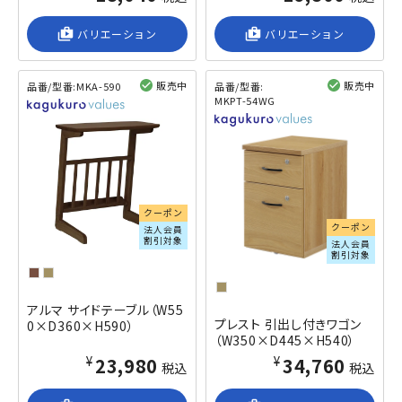
shop_2
バリエーション
shop_2
バリエーション
販売中
販売中
品番/型番:
MKA-590
品番/型番:
MKPT-54WG
閲覧済み
閲覧済み
クーポン
クーポン
法人会員
割引対象
法人会員
割引対象
アルマ サイドテーブル（W55
プレスト 引出し付きワゴン
0×D360×H590）
（W350×D445×H540）
¥23,980
¥34,760
税込
税込