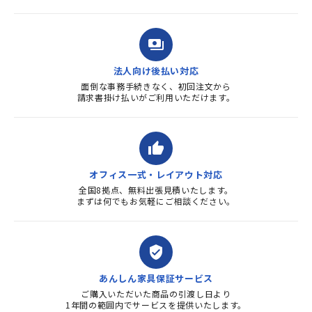
payments
法人向け後払い対応
面倒な事務手続きなく、初回注文から
請求書掛け払いがご利用いただけます。
thumb_up
オフィス一式・レイアウト対応
全国8拠点、無料出張見積いたします。
まずは何でもお気軽にご相談ください。
verified_user
あんしん家具保証サービス
ご購入いただいた商品の引渡し日より
1年間の範囲内でサービスを提供いたします。