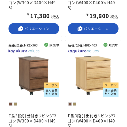
ゴン（W300×D400×H49
ゴン（W400×D400×H49
5）
5）
¥17,380
¥19,800
税込
税込
shop_2
バリエーション
shop_2
バリエーション
販売中
販売中
品番/型番:
MKE-303
品番/型番:
MKE-403
閲覧済み
閲覧済み
クーポン
クーポン
法人会員
法人会員
割引対象
割引対象
E型3段引出付きリビングワ
E型3段引出付きリビングワ
ゴン（W300×D400×H49
ゴン（W400×D400×H49
5）
5）