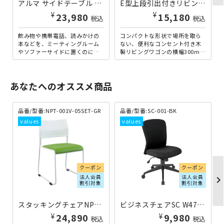
アルマ サイドテーブル W550×D360×H590 ナチュラル MKA-590-NA | 982804
E型上段引出付きリビングワゴン W300×D400×H495 ナチュラル 個人宅配送費込B MKE-301-NA | 982502
¥
¥
23,980
15,180
税込
税込
飲み物や携帯電話、読みかけの
コンパクトな形状で場所を取ら
本などを、ミーティングルーム
ない、便利なコンセント付き木
やソファーサイドに置くのにぴ
製リビングワゴンの横幅300mm
ったりな、安定感のあるキャス
タイプです。上段は引き出し、
ター無しタイプのサイドテー
下段はオープン収納となっ...
ブ...
あなたへのオススメ商品
品番/型番:
NPT-001V-05SET-GR
品番/型番:
SC-001-BK
クーポン
クーポン
法人会員
法人会員
chevron_righ
割引対象
割引対象
スタッキングチェアNPTレザータイプ W500×D535×H780 グリーン
ビジネスチェアSC W475×D550×H895-965 ブラック
¥
¥
24,890
9,980
税込
税込