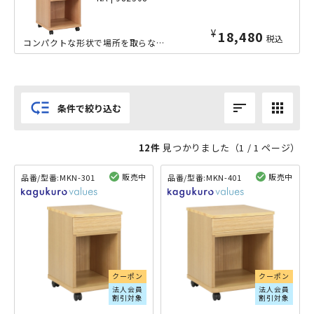
¥
18,480
税込
コンパクトな形状で場所を取らない、便利なコンセント付き木製リビングワゴンの横幅400mmタイプです。上段は引き出し、下段はオープン収納となっておりますので、上段には文房具などの小物を、下段には大型本や...
low_priority
sort
apps
条件で絞り込む
12件
見つかりました（
1
/ 1 ページ）
販売中
販売中
品番/型番:
MKN-301
品番/型番:
MKN-401
閲覧済み
閲覧済み
クーポン
クーポン
法人会員
法人会員
割引対象
割引対象