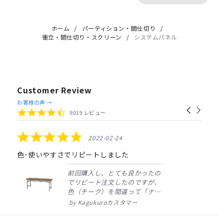
ホーム
パーティション・間仕切り
衝立・間仕切り・スクリーン
システムパネル
Customer Review
Reviews
お客様の声 →
Carousel
carousel
4.4
9019 レビュー
arrows
star
rating
5.0
2022-02-24
star
rating
色･使いやすさでリピートしました
前回購入し、とても良かったの
でリピート注文したのですが、
色（チーク）を間違って「ナチ
ュラル」としてしまいました。
Kagukuroカスタマー
注文確定時に気付き、変更メー