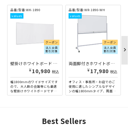
品番/型番:
WK-1890
品番/型番:
WR-1890-WH
クーポン
クーポン
法人会員
法人会員
chevron_righ
割引対象
割引対象
壁掛けホワイトボード 無地 W1800×H905 ホワイト
両面脚付きホワイトボード 両面無地 W1800×H905 ホワイト
¥
¥
10,980
17,980
税込
税込
幅1800mmのワイドサイズです
オフィス・事務所・お店でのご
ので、大人数の会議等にも最適
使用に適したシンプルなデザイ
な壁掛けホワイトボードです。
ンの幅1800ｍｍタイプ、両面無
会議室の壁に掛けてしまえば場
地の脚付きホワイトボードで
所も取りません。ミーティ...
す。明るいホワイトフレーム...
Best Sellers