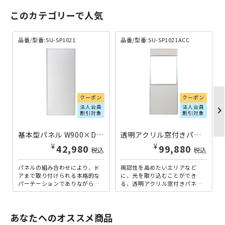
このカテゴリーで人気
品番/型番:SU-SP1021
品番/型番:SU-SP1021ACC
クーポン
クーポン
法人会員
法人会員
chevron_righ
割引対象
割引対象
基本型パネル W900×D32×H2100 SU-SP1021 | 794006
透明アクリル窓付きパネル W900×D32×H2100 SU-SP1021ACC | 794008
¥
¥
42,980
99,880
税込
税込
パネルの組み合わせにより、ド
視認性を高めたいエリアなど
アまで取り付けられる本格的な
に、光を取り込むことができ
パーテーションでありながら、
る、透明アクリル窓付きパネル
専門の職人や工具を使うことな
です。専門の職人や工具を使う
く、設置・解体・移設・増設
ことなく、設置・解体・移設・
の...
増設...
あなたへのオススメ商品