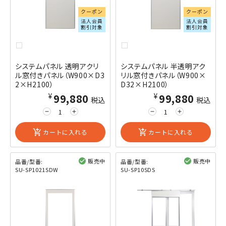
クーポン
クーポン
法人会員
法人会員
割引対象
割引対象
システムパネル 透明アクリ
システムパネル 半透明アク
ル窓付きパネル（W900×D3
リル窓付きパネル（W900×
2×H2100）
D32×H2100）
¥99,880
¥99,880
税込
税込
remove
add
remove
add
add_shopping_cart
カートに入れる
add_shopping_cart
カートに入れる
販売中
販売中
品番/型番:
品番/型番:
SU-SP1021SDW
SU-SP10SDS
閲覧済み
閲覧済み