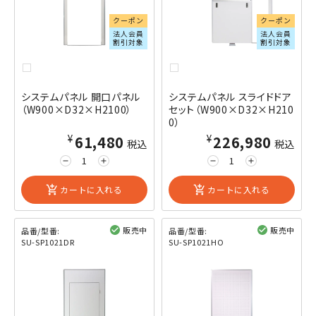
クーポン
クーポン
法人会員
法人会員
割引対象
割引対象
システムパネル 開口パネル
システムパネル スライドドア
（W900×D32×H2100）
セット（W900×D32×H210
0）
¥61,480
¥226,980
税込
税込
remove
add
remove
add
add_shopping_cart
カートに入れる
add_shopping_cart
カートに入れる
販売中
販売中
品番/型番:
品番/型番:
SU-SP1021DR
SU-SP1021HO
閲覧済み
閲覧済み