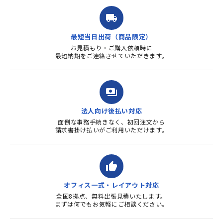
ルを送ると直ぐに対応ください
ました。商品到着も早く、品
local_shipping
質・使いやすさで満足していま
す。また、リピートするときは
最短当日出荷（商品限定）
よろしくお...
お見積もり・ご購入依頼時に
最短納期をご連絡させていただきます。
payments
法人向け後払い対応
面倒な事務手続きなく、初回注文から
請求書掛け払いがご利用いただけます。
thumb_up
オフィス一式・レイアウト対応
全国8拠点、無料出張見積いたします。
まずは何でもお気軽にご相談ください。