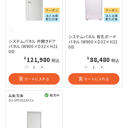
クーポン
クーポン
法人会員
法人会員
割引対象
割引対象
システムパネル 有孔ボード
システムパネル 片開きドア
パネル（W900×D32×H21
パネル（W900×D32×H21
00）
00）
¥121,980
¥88,480
税込
税込
remove
add
remove
add
add_shopping_cart
カートに入れる
add_shopping_cart
カートに入れる
販売中
品番/型番:
SU-SP1021ACCL
閲覧済み