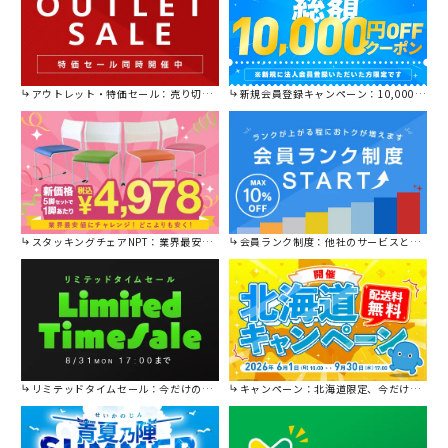
アウトレット・特価セール：売り切れ御免の特別価格！
新規会員登録キャンペーン：10,000円OFFクーポン進呈中！
スタッキングチェアNPT：業界最安値に挑戦！
会員ランク制度：他社のサービスと比較してください。
リミテッドタイムセール：今だけの限定セール。
キャンペーン：北海道限定、今だけ送料無料！