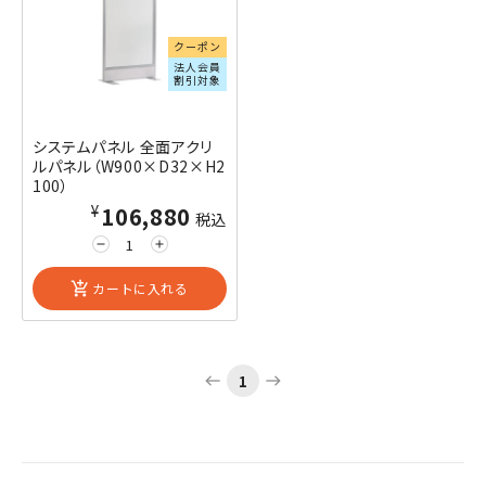
クーポン
法人会員
割引対象
システムパネル 全面アクリ
ルパネル（W900×D32×H2
100）
¥106,880
税込
remove
add
add_shopping_cart
カートに入れる
1
west
east