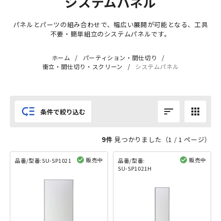
システムパネル
パネルとパーツの組み合わせで、幅広い展開が可能となる、工具
不要・簡単組立のシステムパネルです。
ホーム
パーティション・間仕切り
衝立・間仕切り・スクリーン
システムパネル
low_priority
sort
apps
条件で絞り込む
9件
見つかりました（
1
/ 1 ページ）
販売中
販売中
品番/型番:
SU-SP1021
品番/型番:
SU-SP1021H
閲覧済み
閲覧済み