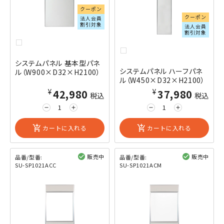
クーポン
クーポン
法人会員
割引対象
法人会員
割引対象
システムパネル 基本型パネ
システムパネル ハーフパネ
ル（W900×D32×H2100）
ル（W450×D32×H2100）
¥42,980
¥37,980
税込
税込
remove
add
remove
add
add_shopping_cart
カートに入れる
add_shopping_cart
カートに入れる
販売中
販売中
品番/型番:
品番/型番:
SU-SP1021ACC
SU-SP1021ACM
閲覧済み
閲覧済み