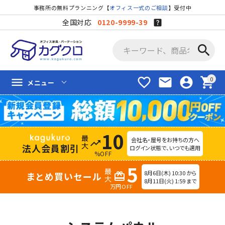
事務所の無料プランニング【
オフィス一式のご相談
】受付中
全国対応
0120-9999-39
search
favorite_border
mail
account_circle
shopping_cart
menu
メニュー
10
会社名・屋号をお持ちの方へ
trending_up
法人会員割引
ログイン状態で、いつでも適用
%OFF
5
8月6日(木) 10:30 から
まとめ買いセール
redeem
8月11日(火) 1:59 まで
万円OFF