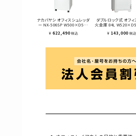
ナカバヤシ オフィスシュレッダ
ダブルロック式 オフィ
ー NX-506SP W500×D500
火金庫 84L W520×D
×H900
876 ホワイト
¥
622,490
¥
143,000
税込
税