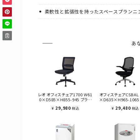
柔軟性と拡張性を持ったスペースプランニ
あ
レオ オフィスチェア1700 W61
オフィスチェアCSBAL 
0×D585×H855-945 ブラッ
×D635×H965-106
ク
ク
¥
29,980
¥
29,480
税込
税込