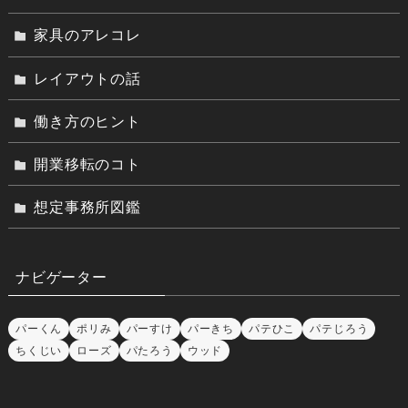
家具のアレコレ
レイアウトの話
働き方のヒント
開業移転のコト
想定事務所図鑑
ナビゲーター
パーくん
ポリみ
パーすけ
パーきち
パテひこ
パテじろう
ちくじい
ローズ
パたろう
ウッド