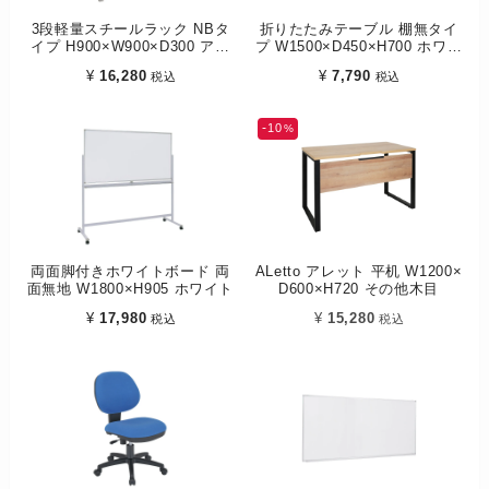
3段軽量スチールラック NBタ
折りたたみテーブル 棚無タイ
イプ H900×W900×D300 アイ
プ W1500×D450×H700 ホワイ
ボリー
ト
¥
16,280
¥
7,790
税込
税込
10
両面脚付きホワイトボード 両
ALetto アレット 平机 W1200×
面無地 W1800×H905 ホワイト
D600×H720 その他木目
¥
17,980
¥
15,280
税込
税込