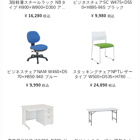
3段軽量スチールラック NBタ
ビジネスチェアSC W475×D55
イプ H900×W900×D300 アイ
0×H895-965 ブラック
ボリー
¥
16,280
¥
9,980
税込
税込
ビジネスチェアNAM W460×D5
スタッキングチェアNPTレザー
70×H850-940 ブルー
タイプ W500×D535×H780 グ
リーン
¥
9,990
¥
24,890
税込
税込