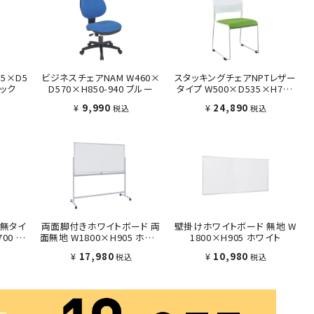
5×D5
ビジネスチェアNAM W460×
スタッキングチェアNPTレザー
ラック
D570×H850-940 ブルー
タイプ W500×D535×H780
グリーン
¥
9,990
¥
24,890
税込
税込
棚無タイ
両面脚付きホワイトボード 両
壁掛けホワイトボード 無地 W
700 ホ
面無地 W1800×H905 ホワイ
1800×H905 ホワイト
ト
¥
17,980
¥
10,980
税込
税込