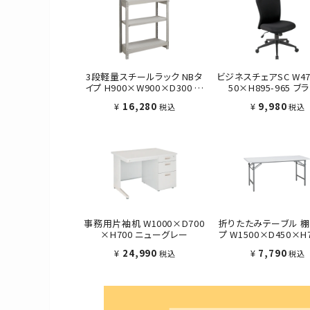
3段軽量スチールラック NBタ
ビジネスチェアSC W47
イプ H900×W900×D300 ア
50×H895-965 ブ
イボリー
¥
16,280
¥
9,980
税込
税込
事務用片袖机 W1000×D700
折りたたみテーブル 
×H700 ニューグレー
プ W1500×D450×H
ワイト
¥
24,990
¥
7,790
税込
税込