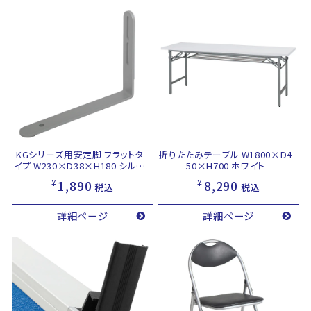
KGシリーズ用安定脚 フラットタ
折りたたみテーブル W1800×D4
イプ W230×D38×H180 シルバ
50×H700 ホワイト
ー
¥
¥
1,890
8,290
税込
税込
詳細ページ
詳細ページ