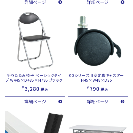
詳細ページ
詳細ページ
折りたたみ椅子 ベーシックタイ
KGシリーズ用安定脚キャスター
プ W445×D435×H795 ブラック
H45×W48×D35
¥
¥
3,280
790
税込
税込
詳細ページ
詳細ページ