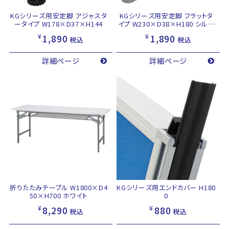
KGシリーズ用安定脚 アジャスタ
KGシリーズ用安定脚 フラットタ
ータイプ W178×D37×H144
イプ W230×D38×H180 シルバ
ー
¥
¥
1,890
1,890
税込
税込
詳細ページ
詳細ページ
折りたたみテーブル W1800×D4
KGシリーズ用エンドカバー H180
50×H700 ホワイト
0
¥
¥
8,290
880
税込
税込