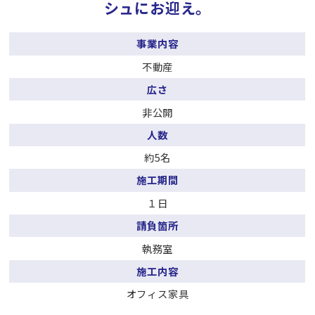
シュにお迎え。
事業内容
不動産
広さ
非公開
人数
約5名
施工期間
１日
請負箇所
執務室
施工内容
オフィス家具