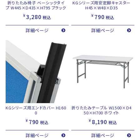
折りたたみ椅子 ベーシックタイ
KGシリーズ用安定脚キャスター
プ W445×D435×H795 ブラック
H45×W48×D35
¥
¥
3,280
790
税込
税込
詳細ページ
詳細ページ
KGシリーズ用エンドカバー H160
折りたたみテーブル W1500×D4
0
50×H700 ホワイト
¥
¥
790
8,190
税込
税込
詳細ページ
詳細ページ