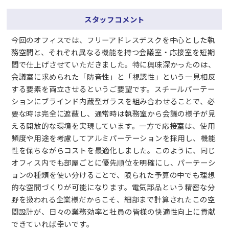
スタッフコメント
今回のオフィスでは、フリーアドレスデスクを中心とした執
務空間と、それぞれ異なる機能を持つ会議室・応接室を短期
間で仕上げさせていただきました。特に興味深かったのは、
会議室に求められた「防音性」と「視認性」という一見相反
する要素を両立させるというご要望です。スチールパーテー
ションにブラインド内蔵型ガラスを組み合わせることで、必
要な時は完全に遮蔽し、通常時は執務室から会議の様子が見
える開放的な環境を実現しています。一方で応接室は、使用
頻度や用途を考慮してアルミパーテーションを採用し、機能
性を保ちながらコストを最適化しました。このように、同じ
オフィス内でも部屋ごとに優先順位を明確にし、パーテーシ
ョンの種類を使い分けることで、限られた予算の中でも理想
的な空間づくりが可能になります。電気部品という精密な分
野を扱われる企業様だからこそ、細部まで計算されたこの空
間設計が、日々の業務効率と社員の皆様の快適性向上に貢献
できていれば幸いです。