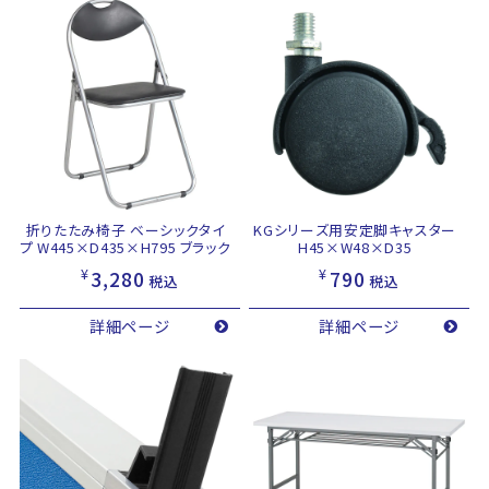
折りたたみ椅子 ベーシックタイ
KGシリーズ用安定脚キャスター
プ W445×D435×H795 ブラック
H45×W48×D35
¥
¥
3,280
790
税込
税込
詳細ページ
詳細ページ