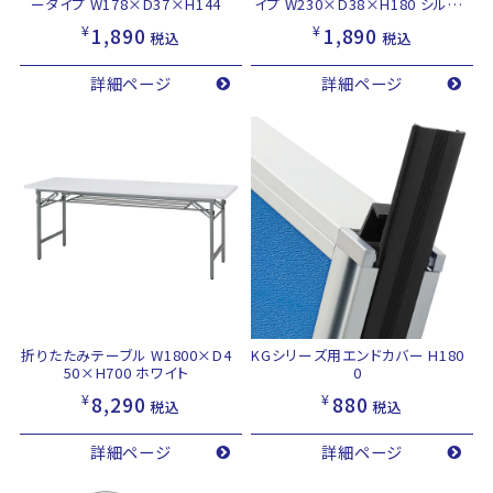
ータイプ W178×D37×H144
イプ W230×D38×H180 シルバ
ー
¥
¥
1,890
1,890
税込
税込
詳細ページ
詳細ページ
折りたたみテーブル W1800×D4
KGシリーズ用エンドカバー H180
50×H700 ホワイト
0
¥
¥
8,290
880
税込
税込
詳細ページ
詳細ページ